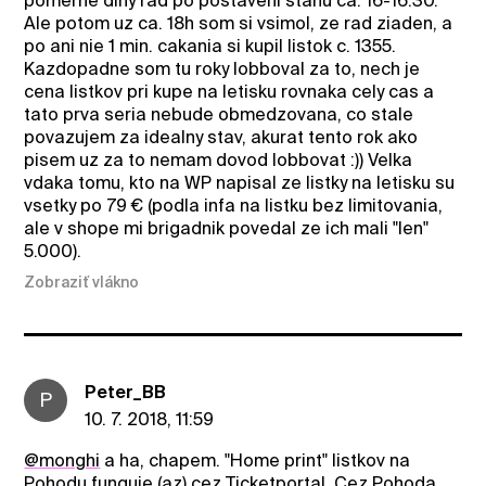
pomerne dlhy rad po postaveni stanu ca. 16-16:30.
Ale potom uz ca. 18h som si vsimol, ze rad ziaden, a
po ani nie 1 min. cakania si kupil listok c. 1355.
Kazdopadne som tu roky lobboval za to, nech je
cena listkov pri kupe na letisku rovnaka cely cas a
tato prva seria nebude obmedzovana, co stale
povazujem za idealny stav, akurat tento rok ako
pisem uz za to nemam dovod lobbovat :)) Velka
vdaka tomu, kto na WP napisal ze listky na letisku su
vsetky po 79 € (podla infa na listku bez limitovania,
ale v shope mi brigadnik povedal ze ich mali "len"
5.000).
Zobraziť vlákno
Peter_BB
P
10. 7. 2018, 11:59
@monghi
a ha, chapem. "Home print" listkov na
Pohodu funguje (az) cez Ticketportal. Cez Pohoda