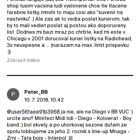
shop tusim vacsina ludi vyslovene chce tie tlacene
farebne listky, mnohi to maju cosi ako "suvenir na
nastenku" :) Ale zas ak to vedia poslat kurierom, tak
by to mali vediet poslat aj postou ako doporuceny
list. Dodnes mi bezi mraz po chrbte, ked mi este v
Chicagu v 2001 dorucoval kurier listky na Radiohead,
3x neuspesne a ... (narazam na max. limit prispevku
:))
Zobraziť vlákno
Peter_BB
P
10. 7. 2018, 10:42
@user56faee91b3968
ja nie, ale na Diego v BB VUC :)
urcite ano!! Minifest Midi lidi - Diego - Kolowrat - Boy
band :) bol skvely, a po uhorkovej sezone dufam ze
spolu lobbujeme za jeho 2. rocnik s line-up Mnaga -
Zrni - Tata bojs - Interpol :)))