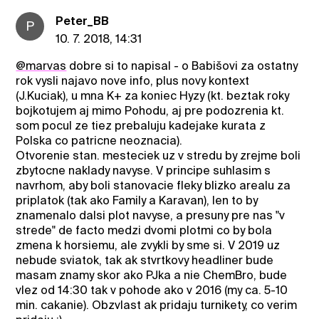
Peter_BB
P
10. 7. 2018, 14:31
@marvas
dobre si to napisal - o Babišovi za ostatny
rok vysli najavo nove info, plus novy kontext
(J.Kuciak), u mna K+ za koniec Hyzy (kt. beztak roky
bojkotujem aj mimo Pohodu, aj pre podozrenia kt.
som pocul ze tiez prebaluju kadejake kurata z
Polska co patricne neoznacia).
Otvorenie stan. mesteciek uz v stredu by zrejme boli
zbytocne naklady navyse. V principe suhlasim s
navrhom, aby boli stanovacie fleky blizko arealu za
priplatok (tak ako Family a Karavan), len to by
znamenalo dalsi plot navyse, a presuny pre nas "v
strede" de facto medzi dvomi plotmi co by bola
zmena k horsiemu, ale zvykli by sme si. V 2019 uz
nebude sviatok, tak ak stvrtkovy headliner bude
masam znamy skor ako PJka a nie ChemBro, bude
vlez od 14:30 tak v pohode ako v 2016 (my ca. 5-10
min. cakanie). Obzvlast ak pridaju turnikety, co verim