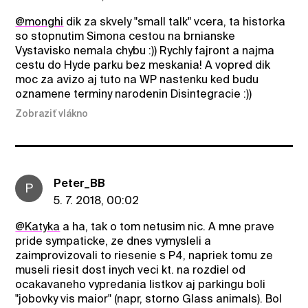
@monghi
dik za skvely "small talk" vcera, ta historka
so stopnutim Simona cestou na brnianske
Vystavisko nemala chybu :)) Rychly fajront a najma
cestu do Hyde parku bez meskania! A vopred dik
moc za avizo aj tuto na WP nastenku ked budu
oznamene terminy narodenin Disintegracie :))
Zobraziť vlákno
Peter_BB
P
5. 7. 2018, 00:02
@Katyka
a ha, tak o tom netusim nic. A mne prave
pride sympaticke, ze dnes vymysleli a
zaimprovizovali to riesenie s P4, napriek tomu ze
museli riesit dost inych veci kt. na rozdiel od
ocakavaneho vypredania listkov aj parkingu boli
"jobovky vis maior" (napr, storno Glass animals). Bol