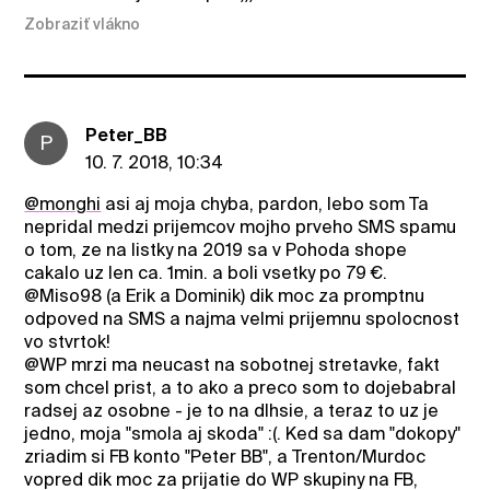
Zobraziť vlákno
Peter_BB
P
10. 7. 2018, 10:34
@monghi
asi aj moja chyba, pardon, lebo som Ta
nepridal medzi prijemcov mojho prveho SMS spamu
o tom, ze na listky na 2019 sa v Pohoda shope
cakalo uz len ca. 1min. a boli vsetky po 79 €.
@Miso98 (a Erik a Dominik) dik moc za promptnu
odpoved na SMS a najma velmi prijemnu spolocnost
vo stvrtok!
@WP mrzi ma neucast na sobotnej stretavke, fakt
som chcel prist, a to ako a preco som to dojebabral
radsej az osobne - je to na dlhsie, a teraz to uz je
jedno, moja "smola aj skoda" :(. Ked sa dam "dokopy"
zriadim si FB konto "Peter BB", a Trenton/Murdoc
vopred dik moc za prijatie do WP skupiny na FB,