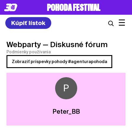
POHODA FESTIVAL
☰
Kúpiť lístok
Webparty
— Diskusné fórum
Podmienky používania
Zobraziť príspevky pohody #agenturapohoda
P
Peter_BB