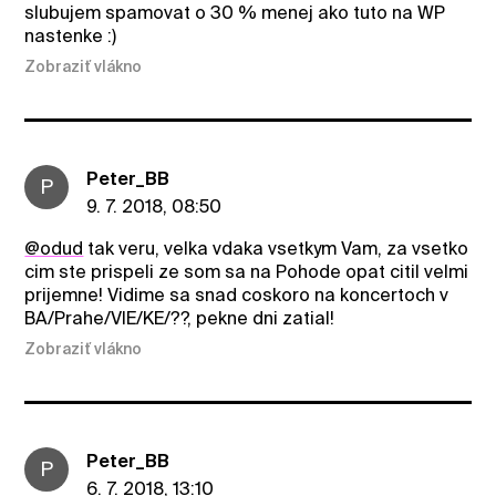
slubujem spamovat o 30 % menej ako tuto na WP
nastenke :)
Zobraziť vlákno
Peter_BB
P
9. 7. 2018, 08:50
@odud
tak veru, velka vdaka vsetkym Vam, za vsetko
cim ste prispeli ze som sa na Pohode opat citil velmi
prijemne! Vidime sa snad coskoro na koncertoch v
BA/Prahe/VIE/KE/??, pekne dni zatial!
Zobraziť vlákno
Peter_BB
P
6. 7. 2018, 13:10