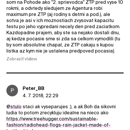
som na Pohode ako "2. sprievodca" ZTP pred vyse 10
rokmi, a odvtedy sledujem ze Agentura robi
maximum pre ZTP (aj rodiny s detmi a pod.), ale
sotva je asi v ich moznostiach zvysovat kapacitu
festu po jeho vypredani necely den pred zaciatkom.
Kazdopadne prajem, aby ste sa nejako dostali dnu,
aj kedze pocasie sme si zda sa celkom vymodlili (tu
by som absolutne chapal, ze ZTP cakaju s kupou
listka az kym nie je ustalena predpoved pocasia).
Zobraziť vlákno
Peter_BB
P
4. 7. 2018, 22:29
@stulo
staci ak vyseparujes :), a ak Boh da sikovni
ludia to potom zrecykluju idealne na nieco ako
https://www.treehugger.com/sustainable-
fashion/radiohead-flogs-rain-jacket-made-of-