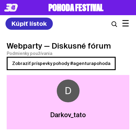
POHODA FESTIVAL
☰
Kúpiť lístok
Webparty
— Diskusné fórum
Podmienky používania
Zobraziť príspevky pohody #agenturapohoda
D
Darkov_tato