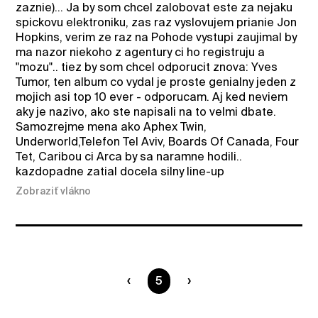
zaznie)... Ja by som chcel zalobovat este za nejaku
spickovu elektroniku, zas raz vyslovujem prianie Jon
Hopkins, verim ze raz na Pohode vystupi zaujimal by
ma nazor niekoho z agentury ci ho registruju a
"mozu".. tiez by som chcel odporucit znova: Yves
Tumor, ten album co vydal je proste genialny jeden z
mojich asi top 10 ever - odporucam. Aj ked neviem
aky je nazivo, ako ste napisali na to velmi dbate.
Samozrejme mena ako Aphex Twin,
Underworld,Telefon Tel Aviv, Boards Of Canada, Four
Tet, Caribou ci Arca by sa naramne hodili..
kazdopadne zatial docela silny line-up
Zobraziť vlákno
Ste na strane
5