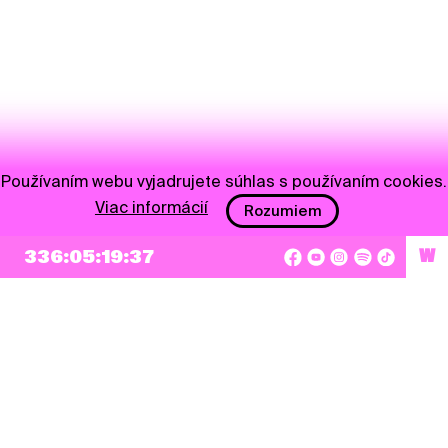
Používaním webu vyjadrujete súhlas s používaním cookies.
Viac informácií
Rozumiem
336:05:19:37
W
NEWSLETTER
Prihlásiť sa
Súhlasím so zapísaním mojej e-mailovej adresy do Pohoda Newslettra a využívaním
na marketingové účely.