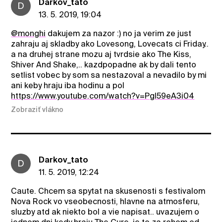
Darkov_tato
D
13. 5. 2019, 19:04
@monghi
dakujem za nazor :) no ja verim ze just
zahraju aj skladby ako Lovesong, Lovecats ci Friday..
a na druhej strane mozu aj tvrdsie ako The Kiss,
Shiver And Shake,.. kazdpopadne ak by dali tento
setlist vobec by som sa nestazoval a nevadilo by mi
ani keby hraju iba hodinu a pol
https://www.youtube.com/watch?v=PgI59eA3i04
Zobraziť vlákno
Darkov_tato
D
11. 5. 2019, 12:24
Caute. Chcem sa spytat na skusenosti s festivalom
Nova Rock vo vseobecnosti, hlavne na atmosferu,
sluzby atd ak niekto bol a vie napisat.. uvazujem o