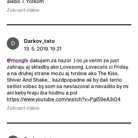
alebo T. Yorkom
Zobraziť vlákno
Darkov_tato
D
13. 5. 2019, 19:21
@monghi
dakujem za nazor :) no ja verim ze just
zahraju aj skladby ako Lovesong, Lovecats ci Friday..
a na druhej strane mozu aj tvrdsie ako The Kiss,
Shiver And Shake,.. kazdpopadne ak by dali tento
setlist vobec by som sa nestazoval a nevadilo by mi
ani keby hraju iba hodinu a pol
https://www.youtube.com/watch?v=PgI59eA3i04
Zobraziť vlákno