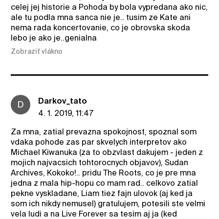
celej jej historie a Pohoda by bola vypredana ako nic,
ale tu podla mna sanca nie je.. tusim ze Kate ani
nema rada koncertovanie, co je obrovska skoda
lebo je ako je..genialna
Zobraziť vlákno
Darkov_tato
D
4. 1. 2019, 11:47
Za mna, zatial prevazna spokojnost, spoznal som
vdaka pohode zas par skvelych interpretov ako
Michael Kiwanuka (za to obzvlast dakujem - jeden z
mojich najvacsich tohtorocnych objavov), Sudan
Archives, Kokoko!.. pridu The Roots, co je pre mna
jedna z mala hip-hopu co mam rad.. celkovo zatial
pekne vyskladane, Liam tiez fajn ulovok (aj ked ja
som ich nikdy nemusel) gratulujem, potesili ste velmi
vela ludi a na Live Forever sa tesim aj ja (ked