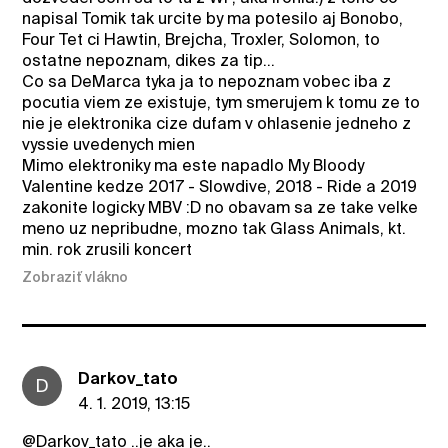
napisal Tomik tak urcite by ma potesilo aj Bonobo,
Four Tet ci Hawtin, Brejcha, Troxler, Solomon, to
ostatne nepoznam, dikes za tip...
Co sa DeMarca tyka ja to nepoznam vobec iba z
pocutia viem ze existuje, tym smerujem k tomu ze to
nie je elektronika cize dufam v ohlasenie jedneho z
vyssie uvedenych mien
Mimo elektroniky ma este napadlo My Bloody
Valentine kedze 2017 - Slowdive, 2018 - Ride a 2019
zakonite logicky MBV :D no obavam sa ze take velke
meno uz nepribudne, mozno tak Glass Animals, kt.
min. rok zrusili koncert
Zobraziť vlákno
Darkov_tato
D
4. 1. 2019, 13:15
@Darkov_tato
..je aka je..