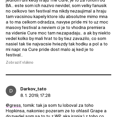
jednom dni kedy hraju The Cure, je to za rohom od
BA.. este som ich nazivo nevidel, som velky fanusik
no celkovo ten festival ma nikdy nezaujimal a hraju
tam vacsinou kapely ktore idu absolutne mimo mna
a to ma celkom odradza, navyse pride mi to uz moc
masovy festival a neviem ci je to vhodna premiera
na videnie Cure moc tam nezapadaju.. a ak by niekto
vedel kolko by mali hrat to by tiez zavazilo, co som
nasiel tak tie najvacsie hviezdy tak hodku a pol a to
mi napr. na Cure pride dost malo aj ked je to
festival..
Zobraziť vlákno
Darkov_tato
D
8. 1. 2019, 17:28
@gress
, tomik: tak ja som tu loboval za toho
Hopkinsa, nakoniec pozeram ze to ohlasil Grape a
dozvedel som sa to tu z WP, aka ironia:) z toho co