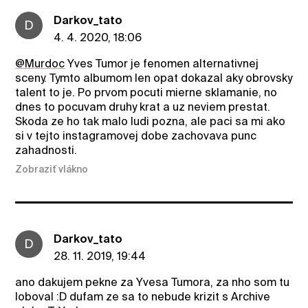
Darkov_tato
D
4. 4. 2020, 18:06
@Murdoc
Yves Tumor je fenomen alternativnej
sceny. Tymto albumom len opat dokazal aky obrovsky
talent to je. Po prvom pocuti mierne sklamanie, no
dnes to pocuvam druhy krat a uz neviem prestat.
Skoda ze ho tak malo ludi pozna, ale paci sa mi ako
si v tejto instagramovej dobe zachovava punc
zahadnosti.
Zobraziť vlákno
Darkov_tato
D
28. 11. 2019, 19:44
ano dakujem pekne za Yvesa Tumora, za nho som tu
loboval :D dufam ze sa to nebude krizit s Archive