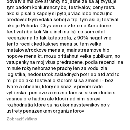
odvetvia ma dve stranky, no jasne ze sa aj zvysuje
tym padom konkurencny boj festivalov, ceny rastu
ako si pisal a kapely si pytaju viac lebo mozu (no
predovsetkym vdaka sebe) a trpi tym asi aj festival
ako je Pohoda. Chystam sa v lete na Aerodome
festival (iba koli Nine inch nails), co som cital
recenzie na fb tak katastrofa, z 90% negativne,
tento rocnik ked kuknes mena su tam velke
metalove/rockove mena aj mainstreamove hip
hopove mena kt. mozu pritiahnut velke publikum, no
vstupenky na moj vkus predrazene, podla recenzii na
minule roky nehorazne prachy len za vodu, zla
logistika, nedostatok zakladnych potrieb atd atd to
mi pride ako festival o ktorom si sa zmienil - bez
tvare a obsahu, ktory sa snazi v prvom rade
vytrieskat peniaze a mozno tam su sikovni ludia s
vasnou pre hudbu ale ktosi nad nimi spravi
rozhodnutia ktore su na ukor navstevnikov no v
ustrety penazenkam organizatorov
Zobraziť vlákno