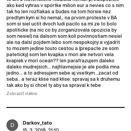
ako ked vyhras v sportke milion eur a nevies co s nim
tak ho len rozflakas a budes na tom horsie nez
predtym kym si ho nemal,, na prvom proteste v BA
som si siel uctit dvoch ludi pacilo sa mi ze to bolo
apoliticke (na nic co by zorganizovala opozicia by
som nesiel) na dalsom som koli povinnostiam nesiel
ale na dalsi pojdem lebo som nespokojny a vyjadrit
to mozem jedine touto cestou a (prepacte ze som
pateticky) som len kvapka v mori ale netvori vela
kvapiek v mori ocean?? len parafrazujem daleko
daleko mudrejsich... najhlavnejsie je ale podla mna
jedno... a to adresujem sebe aj vsetkym...zacat od
seba.. a teraz klise nad klise: spravaj sa k druhemu
tak ako by si chcel ty aby sa spraval k tebe
Zobraziť vlákno
Darkov_tato
D
15. 3. 2018, 21:10