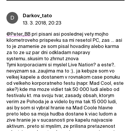
Darkov_tato
D
13. 3. 2018, 20:23
@Peter_BB
pri pisani asi poslednej vety mojho
kilometroveho prispevku sa mi resetol PC, zas ... asi
to je znamenie ze som pisal hovadiny alebo karma
za to ze uz par dni odkladam napravy
systemu..skusim to zhrnut znova
Tymi korporaciami si myslel Live Nation? a este?..
nevyznam sa..zaujima ma to :).. ja kebyze som vo
velkej kapele a dostanem v rovnakom case ponuku
od velkeho korporatneho festu (napr. Mad Cool, este
ake?) kde ma moze vidiet tak 50 000 ludi alebo od
festivalu kt. ma svoju tvar, zasady, obsah, ktorym
verim ze Pohoda je a videlo by ma tak 15 000 ludi,
asi by som si vybral hranie na Mad Coole hlavne
preto lebo sa moja hudba dostane k viac ludom a
zive hranie je v sucasnosti pre kapelu najvacsie
aktivum.. preto si myslim, ze prilisna pretazenost