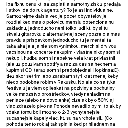
iba fixnu cenu kt. sa zaplati a samotny zisk z predaja
listkov ide do ruk agentury? To je asi individualne.
Samozrejme dalsia vec je pocet obyvatelov je
rozdiel ked mas o polovicu mensiu potencionalnu
zakladnu, jednoducho neni tolko ludi kt. by si tu
skvelu gitarovku z alternativnej sceny pozrelo a mas
pravdu s prispevkom jednoducho tu je mentalita
taka aka je a ja nie som vynimkou, merch si drvivou
vacsinou na koncerte nekupim - vlastne nikdy som si
nekupil, hudbu som si nepekne vela krat privlastnil
(ale uz pouzivam spotify a raz za cas sa hecnem a
kupim si CD, teraz som si predobjednal Hopkinsa:D),
tiez skor setrim lebo zarabam styri krat menej keby
nieco podobne robim v Rakusku. No ale co sa tyka
festivalu ja viem oplieskat na poziviny a pochutiny
velke mnozstvo prostriedkov, vtedy nehladim na
peniaze (alebo na dovolenke) cize ak by o 50% aj
viac zdrazelo pivo na Pohode nevadilo by mi to ak by
vdaka tomu boli mozno o 2-3 vychytenejsie
sucasnejsie kapely viac, kt. su na vrchole sil.. (Co
pohoda tento rok aj tak splnila ked prihliadnem na