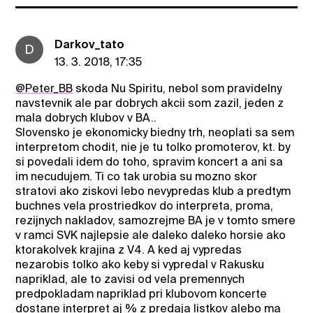
Darkov_tato
D
13. 3. 2018, 17:35
@Peter_BB
skoda Nu Spiritu, nebol som pravidelny
navstevnik ale par dobrych akcii som zazil, jeden z
mala dobrych klubov v BA..
Slovensko je ekonomicky biedny trh, neoplati sa sem
interpretom chodit, nie je tu tolko promoterov, kt. by
si povedali idem do toho, spravim koncert a ani sa
im necudujem. Ti co tak urobia su mozno skor
stratovi ako ziskovi lebo nevypredas klub a predtym
buchnes vela prostriedkov do interpreta, proma,
rezijnych nakladov, samozrejme BA je v tomto smere
v ramci SVK najlepsie ale daleko daleko horsie ako
ktorakolvek krajina z V4. A ked aj vypredas
nezarobis tolko ako keby si vypredal v Rakusku
napriklad, ale to zavisi od vela premennych
predpokladam napriklad pri klubovom koncerte
dostane interpret aj % z predaja listkov alebo ma