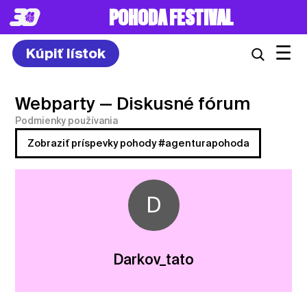
8. – 10.7.2027
☰
Kúpiť lístok
Webparty
— Diskusné fórum
Podmienky používania
Zobraziť príspevky pohody #agenturapohoda
D
Darkov_tato