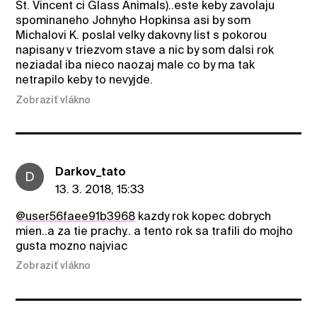
St. Vincent ci Glass Animals)..este keby zavolaju
spominaneho Johnyho Hopkinsa asi by som
Michalovi K. poslal velky dakovny list s pokorou
napisany v triezvom stave a nic by som dalsi rok
neziadal iba nieco naozaj male co by ma tak
netrapilo keby to nevyjde.
Zobraziť vlákno
Darkov_tato
D
13. 3. 2018, 15:33
@user56faee91b3968
kazdy rok kopec dobrych
mien..a za tie prachy.. a tento rok sa trafili do mojho
gusta mozno najviac
Zobraziť vlákno