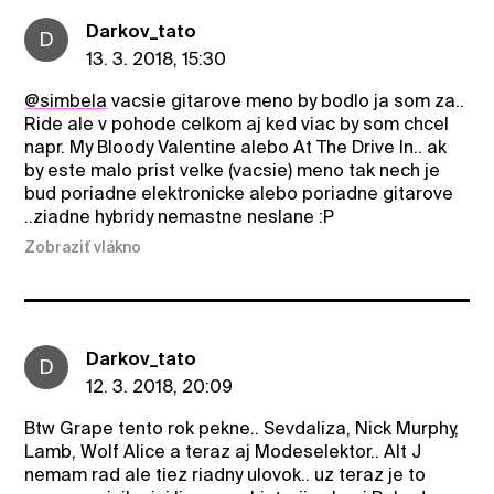
Darkov_tato
D
13. 3. 2018, 15:30
@simbela
vacsie gitarove meno by bodlo ja som za..
Ride ale v pohode celkom aj ked viac by som chcel
napr. My Bloody Valentine alebo At The Drive In.. ak
by este malo prist velke (vacsie) meno tak nech je
bud poriadne elektronicke alebo poriadne gitarove
..ziadne hybridy nemastne neslane :P
Zobraziť vlákno
Darkov_tato
D
12. 3. 2018, 20:09
Btw Grape tento rok pekne.. Sevdaliza, Nick Murphy,
Lamb, Wolf Alice a teraz aj Modeselektor.. Alt J
nemam rad ale tiez riadny ulovok.. uz teraz je to