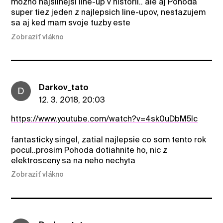
mozno najsilnejsi line-up v historii.. ale aj Pohoda
super tiez jeden z najlepsich line-upov, nestazujem
sa aj ked mam svoje tuzby este
Zobraziť vlákno
Darkov_tato
D
12. 3. 2018, 20:03
https://www.youtube.com/watch?v=4sk0uDbM5lc
fantasticky singel, zatial najlepsie co som tento rok
pocul..prosim Pohoda dotiahnite ho, nic z
elektrosceny sa na neho nechyta
Zobraziť vlákno