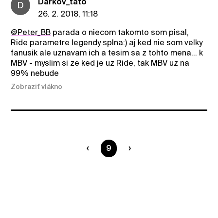
Darkov_tato
D
26. 2. 2018, 11:18
@Peter_BB
parada o niecom takomto som pisal,
Ride parametre legendy splna:) aj ked nie som velky
fanusik ale uznavam ich a tesim sa z tohto mena... k
MBV - myslim si ze ked je uz Ride, tak MBV uz na
99% nebude
Zobraziť vlákno
Ste na strane
9