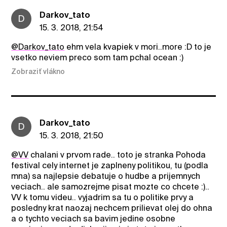
Darkov_tato
D
15. 3. 2018, 21:54
@Darkov_tato
ehm vela kvapiek v mori..more :D to je
vsetko neviem preco som tam pchal ocean :)
Zobraziť vlákno
Darkov_tato
D
15. 3. 2018, 21:50
@VV
chalani v prvom rade.. toto je stranka Pohoda
festival cely internet je zaplneny politikou, tu (podla
mna) sa najlepsie debatuje o hudbe a prijemnych
veciach.. ale samozrejme pisat mozte co chcete :)..
VV k tomu videu.. vyjadrim sa tu o politike prvy a
posledny krat naozaj nechcem prilievat olej do ohna
a o tychto veciach sa bavim jedine osobne