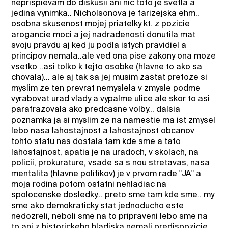
neprispievam do diskusii ani nic toto je svetla a
jedina vynimka.. Nicholsonova je farizejska ehm..
osobna skusenost mojej priatelky kt. z pozicie
arogancie moci a jej nadradenosti donutila mat
svoju pravdu aj ked ju podla istych pravidiel a
principov nemala..ale ved ona pise zakony ona moze
vsetko ..asi tolko k tejto osobke (hlavne to ako sa
chovala)... ale aj tak sa jej musim zastat pretoze si
myslim ze ten prevrat nemyslela v zmysle podme
vyrabovat urad vlady a vypalme ulice ale skor to asi
parafrazovala ako predcasne volby... dalsia
poznamka ja si myslim ze na namestie ma ist zmysel
lebo nasa lahostajnost a lahostajnost obcanov
tohto statu nas dostala tam kde sme a tato
lahostajnost, apatia je na uradoch, v skolach, na
policii, prokurature, vsade sa s nou stretavas, nasa
mentalita (hlavne politikov) je v prvom rade "JA" a
moja rodina potom ostatni nehladiac na
spolocenske dosledky... preto sme tam kde sme.. my
sme ako demokraticky stat jednoducho este
nedozreli, neboli sme na to pripraveni lebo sme na
to ani z historickeho hladiska nemali predispozicie