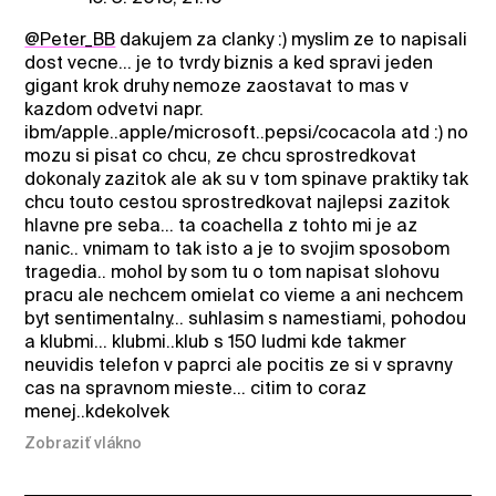
@Peter_BB
dakujem za clanky :) myslim ze to napisali
dost vecne... je to tvrdy biznis a ked spravi jeden
gigant krok druhy nemoze zaostavat to mas v
kazdom odvetvi napr.
ibm/apple..apple/microsoft..pepsi/cocacola atd :) no
mozu si pisat co chcu, ze chcu sprostredkovat
dokonaly zazitok ale ak su v tom spinave praktiky tak
chcu touto cestou sprostredkovat najlepsi zazitok
hlavne pre seba... ta coachella z tohto mi je az
nanic.. vnimam to tak isto a je to svojim sposobom
tragedia.. mohol by som tu o tom napisat slohovu
pracu ale nechcem omielat co vieme a ani nechcem
byt sentimentalny... suhlasim s namestiami, pohodou
a klubmi... klubmi..klub s 150 ludmi kde takmer
neuvidis telefon v paprci ale pocitis ze si v spravny
cas na spravnom mieste... citim to coraz
menej..kdekolvek
Zobraziť vlákno