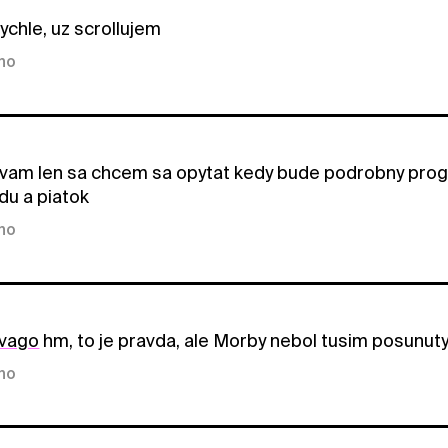
rychle, uz scrollujem
kno
vam len sa chcem sa opytat kedy bude podrobny progr
du a piatok
kno
vago
hm, to je pravda, ale Morby nebol tusim posunuty
kno