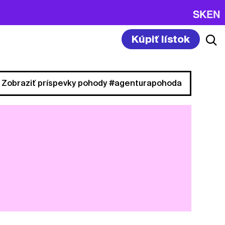
SK
EN
Kúpiť lístok
Zobraziť príspevky pohody #agenturapohoda