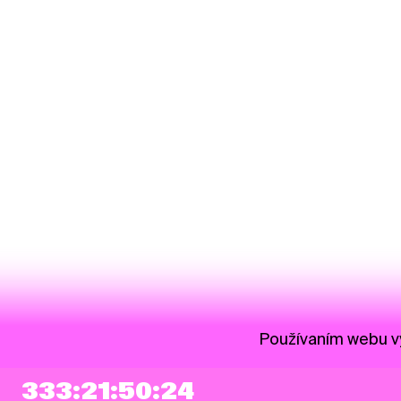
Používaním webu vy
333:21:50:23