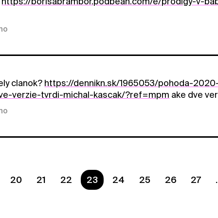
m
https://borisabrambor.podbean.com/e/prodigy-v-b
kno
ely clanok?
https://dennikn.sk/1965053/pohoda-2020-
ve-verzie-tvrdi-michal-kascak/?ref=mpm
ake dve ver
kno
20
21
22
Ste na strane
23
24
25
26
27