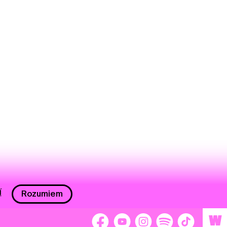
í
Rozumiem
W