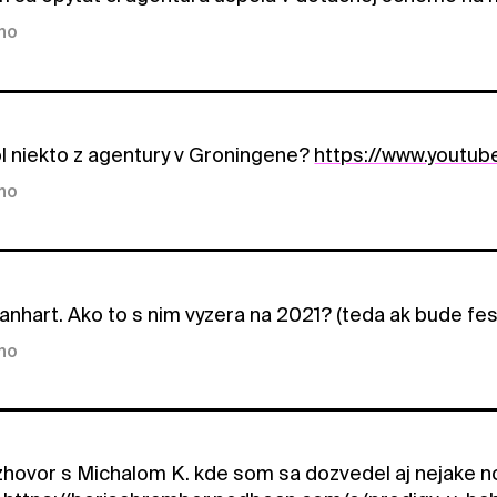
kno
l niekto z agentury v Groningene?
https://www.yout
kno
nhart. Ako to s nim vyzera na 2021? (teda ak bude fest
kno
hovor s Michalom K. kde som sa dozvedel aj nejake nov