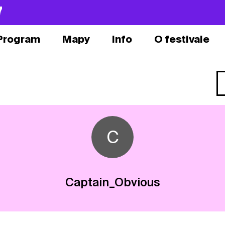
7
Program
Mapy
Info
O festivale
C
Captain_Obvious