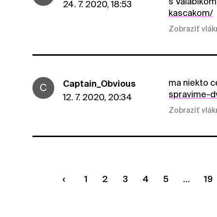
s Valabiko
24. 7. 2020, 18:53
kascakom/
Zobraziť vlá
ma niekto c
Captain_Obvious
C
spravime-d
12. 7. 2020, 20:34
Zobraziť vlá
1
2
3
4
5
19