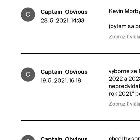
Kevin Morby
Captain_Obvious
C
28. 5. 2021, 14:33
(pytam sa p
Zobraziť vlá
vyborne ze 
Captain_Obvious
C
2022 a 2023
19. 5. 2021, 16:18
nepredvídat
rok 2021." b
Zobraziť vlá
chcel by so
Captain_Obvious