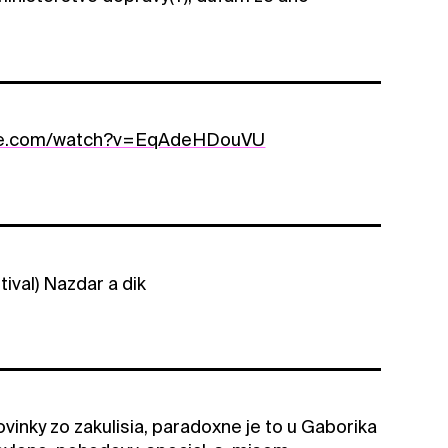
ube.com/watch?v=EqAdeHDouVU
ival) Nazdar a dik
inky zo zakulisia, paradoxne je to u Gaborika