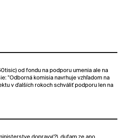
160tisic) od fondu na podporu umenia ale na
e: "Odborná komisia navrhuje vzhľadom na
ektu v ďalších rokoch schváliť podporu len na
ministerstve dopravy(?), dufam ze ano