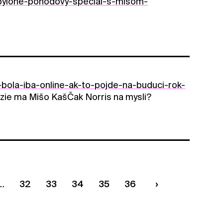
abylone-pohodovy-special-s-misom-
bola-iba-online-ak-to-pojde-na-buduci-rok-
zie ma Mišo KašČak Norris na mysli?
32
33
34
35
36