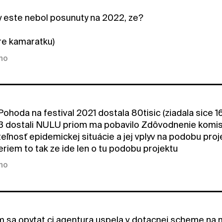
 este nebol posunuty na 2022, ze?
re kamaratku)
kno
Pohoda na festival 2021 dostala 80tisic (ziadala sice 
 dostali NULU priom ma pobavilo Zdôvodnenie komisi
eľnosť epidemickej situácie a jej vplyv na podobu proj
eriem to tak ze ide len o tu podobu projektu
kno
m sa opytat ci agentura uspela v dotacnej scheme na 