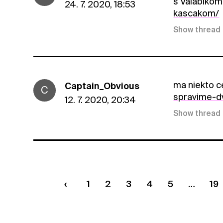
s Valabiko
24. 7. 2020, 18:53
kascakom/
Show thread
ma niekto c
Captain_Obvious
C
spravime-d
12. 7. 2020, 20:34
Show thread
1
2
3
4
5
19