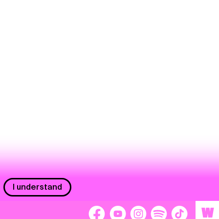
I understand
W