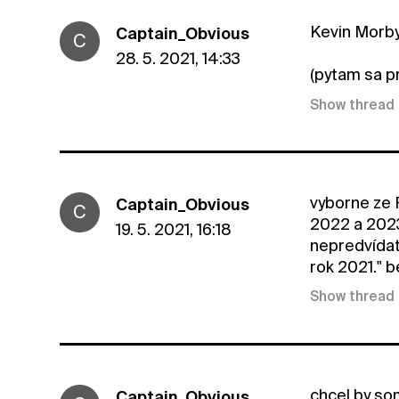
Kevin Morby
Captain_Obvious
C
28. 5. 2021, 14:33
(pytam sa p
Show thread
vyborne ze 
Captain_Obvious
C
2022 a 2023
19. 5. 2021, 16:18
nepredvídat
rok 2021." b
Show thread
chcel by so
Captain_Obvious