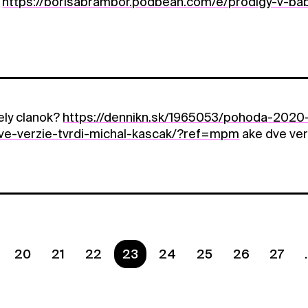
m
https://borisabrambor.podbean.com/e/prodigy-v-b
ely clanok?
https://dennikn.sk/1965053/pohoda-2020-
ve-verzie-tvrdi-michal-kascak/?ref=mpm
ake dve ver
20
21
22
You are on page
23
24
25
26
27