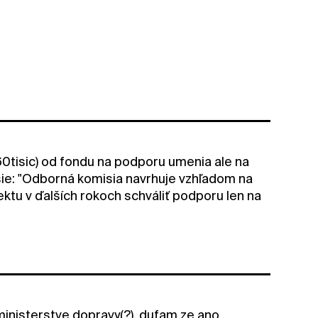
160tisic) od fondu na podporu umenia ale na
e: "Odborná komisia navrhuje vzhľadom na
ektu v ďalších rokoch schváliť podporu len na
ministerstve dopravy(?), dufam ze ano