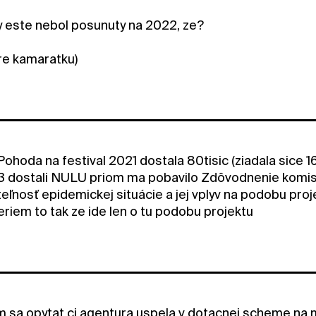
 este nebol posunuty na 2022, ze?
re kamaratku)
Pohoda na festival 2021 dostala 80tisic (ziadala sice 
 dostali NULU priom ma pobavilo Zdôvodnenie komisi
eľnosť epidemickej situácie a jej vplyv na podobu proj
eriem to tak ze ide len o tu podobu projektu
m sa opytat ci agentura uspela v dotacnej scheme na 