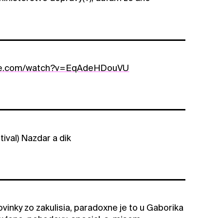
ube.com/watch?v=EqAdeHDouVU
ival) Nazdar a dik
inky zo zakulisia, paradoxne je to u Gaborika