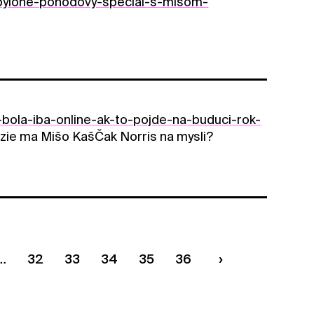
abylone-pohodovy-special-s-misom-
bola-iba-online-ak-to-pojde-na-buduci-rok-
zie ma Mišo KašČak Norris na mysli?
32
33
34
35
36