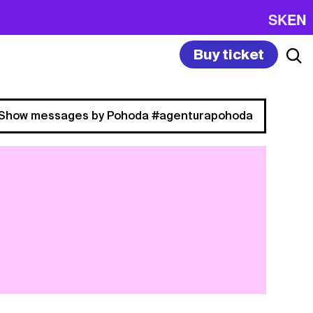
SK
EN
Buy ticket
Show messages by Pohoda #agenturapohoda