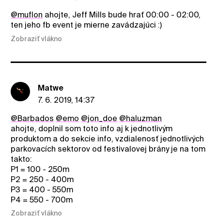
@muflon
ahojte, Jeff Mills bude hrať 00:00 - 02:00,
ten jeho fb event je mierne zavádzajúci :)
Zobraziť vlákno
Matwe
7. 6. 2019, 14:37
@Barbados
@emo
@jon_doe
@haluzman
ahojte, doplnil som toto info aj k jednotlivým
produktom a do sekcie info, vzdialenosť jednotlivých
parkovacích sektorov od festivalovej brány je na tom
takto:
P1 = 100 - 250m
P2 = 250 - 400m
P3 = 400 - 550m
P4 = 550 - 700m
Zobraziť vlákno