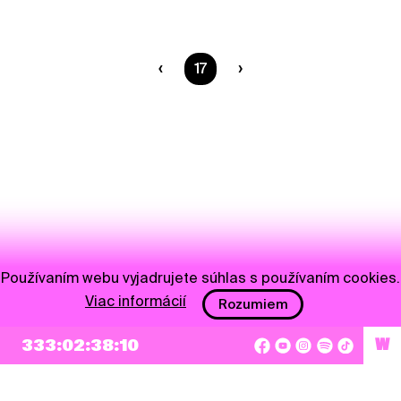
Ste na strane
17
Používaním webu vyjadrujete súhlas s používaním cookies.
Viac informácií
Rozumiem
333:02:38:10
W
NEWSLETTER