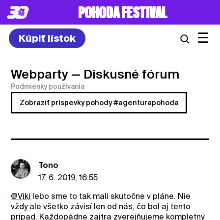
POHODA FESTIVAL
☰
Kúpiť lístok
Webparty
— Diskusné fórum
Podmienky používania
Zobraziť príspevky pohody #agenturapohoda
Tono
17. 6. 2019, 16:55
@Viki
lebo sme to tak mali skutočne v pláne. Nie
vždy ale všetko závisí len od nás, čo bol aj tento
prípad. Každopádne zajtra zverejňujeme kompletný