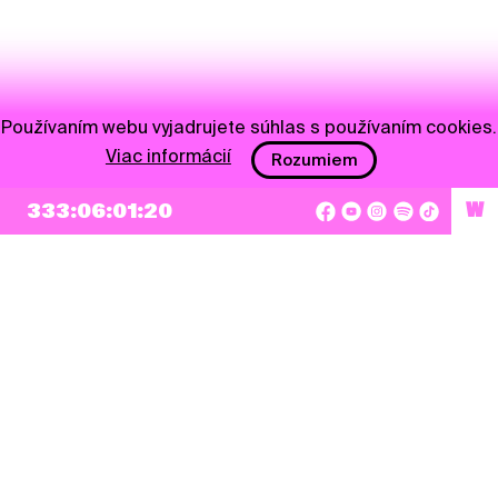
Používaním webu vyjadrujete súhlas s používaním cookies.
Viac informácií
Rozumiem
333:06:01:20
W
NEWSLETTER
Prihlásiť sa
Súhlasím so zapísaním mojej e-mailovej adresy do Pohoda Newslettra a využívaním
na marketingové účely.