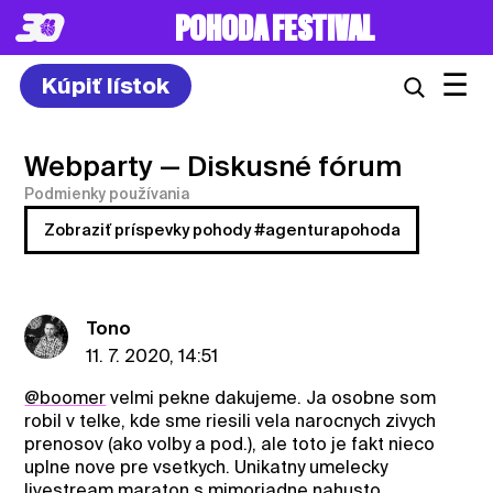
POHODA FESTIVAL
☰
Kúpiť lístok
Webparty
— Diskusné fórum
Podmienky používania
Zobraziť príspevky pohody #agenturapohoda
Tono
11. 7. 2020, 14:51
@boomer
velmi pekne dakujeme. Ja osobne som
robil v telke, kde sme riesili vela narocnych zivych
prenosov (ako volby a pod.), ale toto je fakt nieco
uplne nove pre vsetkych. Unikatny umelecky
livestream maraton s mimoriadne nahusto