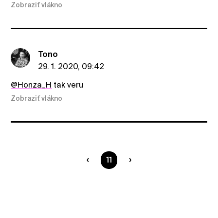
Zobraziť vlákno
Tono
29. 1. 2020, 09:42
@Honza_H
tak veru
Zobraziť vlákno
Ste na strane
11