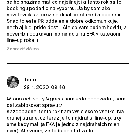
sa ho snazime mat co najsilnejsi a tento rok sa to
bookingu podarilo na vybornu. Ja by som ako
navstevnik uz teraz nestihal lietat medzi podiami.
Snad to este PR oddelenie dobre odkomunikuje,
nech aj ludi pride dost... Ale co vam budem hovirit, v
novembri ocakavam nominaciu na EFA v kategorii
line-up roka ;)
Zobraziť vlákno
Tono
29. 1. 2020, 09:48
@Tono
och sorry
@gress
namiesto odpovedat, som
dal zablokovat spravu :/
Kazdopadne, tento rok nam vyslo skoro vsetko. Na
druhej strane, uz teraz je to najdrahsi line-up, aky
sme kedy mali (a FKA je jedno z najdrahsich mien
ever). Ale verim, ze to bude stat za to.