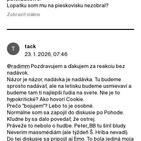
Lopatku som mu na pieskovisku nezobral?
Zobraziť vlákno
tack
T
23. 1. 2026, 07:46
@radimm
Pozdravujem a ďakujem za reakciu bez
nadávok.
Názor je názor, nadávka je nadávka. Tu budeme
sprosto nadávať, ale na letisku budeme usmievaví a
budeme tam tí najlepši ľudia na svete. Nie je to
hypokritické? Ako hovorí Cookie.
Prečo "bojujem"? Lebo to je osobné.
Normálne som sa zapojil do diskusie po Pohode.
Kľudne by sa dalo povedať, že ostrej.
Práveže to nebolo o hudbe. Peter_BB tu šíril bludy.
Neverím massmédiám (ale týždeň Š. Hríba nevadí).
Do tej diskusie sa pripojil aj Emo. To bola jediná moja