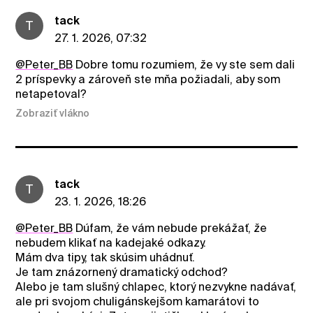
tack
T
27. 1. 2026, 07:32
@Peter_BB
Dobre tomu rozumiem, že vy ste sem dali
2 príspevky a zároveň ste mňa požiadali, aby som
netapetoval?
Zobraziť vlákno
tack
T
23. 1. 2026, 18:26
@Peter_BB
Dúfam, že vám nebude prekážať, že
nebudem klikať na kadejaké odkazy.
Mám dva tipy, tak skúsim uhádnuť.
Je tam znázornený dramatický odchod?
Alebo je tam slušný chlapec, ktorý nezvykne nadávať,
ale pri svojom chuligánskejšom kamarátovi to