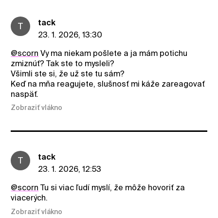
tack
T
23. 1. 2026, 13:30
@scorn
Vy ma niekam pošlete a ja mám potichu
zmiznúť? Tak ste to mysleli?
Všimli ste si, že už ste tu sám?
Keď na mňa reagujete, slušnosť mi káže zareagovať
naspäť.
Zobraziť vlákno
tack
T
23. 1. 2026, 12:53
@scorn
Tu si viac ľudí myslí, že môže hovoriť za
viacerých.
Zobraziť vlákno