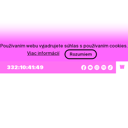
Používaním webu vyjadrujete súhlas s používaním cookies.
Viac informácií
Rozumiem
332:10:41:49
W
NEWSLETTER
Prihlásiť sa
Súhlasím so zapísaním mojej e-mailovej adresy do Pohoda Newslettra a využívaním
na marketingové účely.