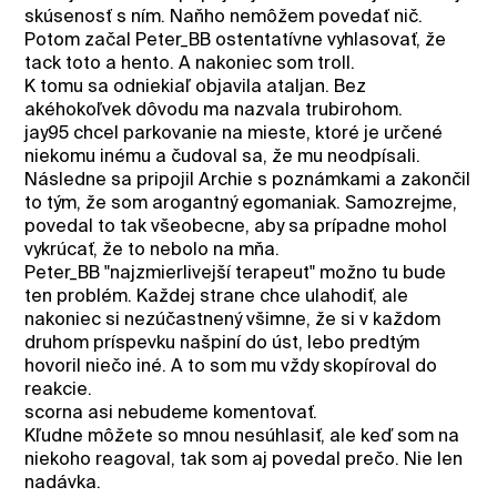
skúsenosť s ním. Naňho nemôžem povedať nič.
Potom začal Peter_BB ostentatívne vyhlasovať, že
tack toto a hento. A nakoniec som troll.
K tomu sa odniekiaľ objavila ataljan. Bez
akéhokoľvek dôvodu ma nazvala trubirohom.
jay95 chcel parkovanie na mieste, ktoré je určené
niekomu inému a čudoval sa, že mu neodpísali.
Následne sa pripojil Archie s poznámkami a zakončil
to tým, že som arogantný egomaniak. Samozrejme,
povedal to tak všeobecne, aby sa prípadne mohol
vykrúcať, že to nebolo na mňa.
Peter_BB "najzmierlivejší terapeut" možno tu bude
ten problém. Každej strane chce ulahodiť, ale
nakoniec si nezúčastnený všimne, že si v každom
druhom príspevku našpiní do úst, lebo predtým
hovoril niečo iné. A to som mu vždy skopíroval do
reakcie.
scorna asi nebudeme komentovať.
Kľudne môžete so mnou nesúhlasiť, ale keď som na
niekoho reagoval, tak som aj povedal prečo. Nie len
nadávka.