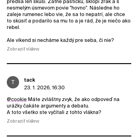
predsa len skúsi. Zatne pästičku, sklopí zrak a s
nesmelým úsmevom povie "hovno". Následne ho
zaleje rumenec lebo vie, že sa to nepatrí, ale chce
to skúsiť a podarilo sa mu to a je rád, že je niečo ako
rebel.
Ale víkend si necháme každý pre seba, či nie?
Zobraziť vlákno
tack
T
23. 1. 2026, 16:30
@cookie
Máte zvláštny zvyk, že ako odpoveď na
urážky čakáte argumenty a debatu.
A toto všetko ste vyčítali z tohto vlákna?
Zobraziť vlákno