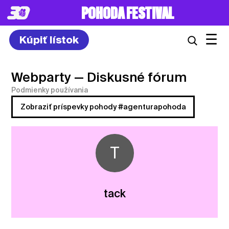
POHODA FESTIVAL
☰
Kúpiť lístok
Webparty
— Diskusné fórum
Podmienky používania
Zobraziť príspevky pohody #agenturapohoda
T
tack