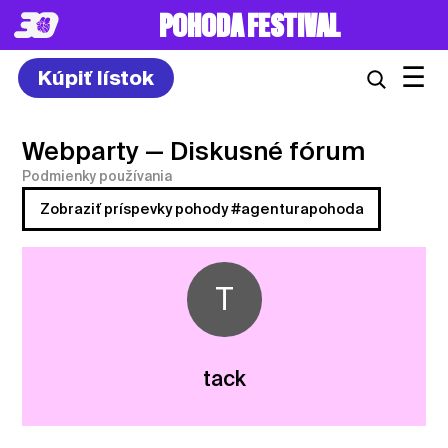
POHODA FESTIVAL
☰
Kúpiť lístok
Webparty
— Diskusné fórum
Podmienky používania
Zobraziť príspevky pohody #agenturapohoda
T
tack