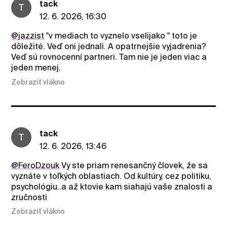
tack
T
12. 6. 2026, 16:30
@jazzist
"v mediach to vyznelo vselijako " toto je
dôležité. Veď oni jednali. A opatrnejšie vyjadrenia?
Veď sú rovnocenní partneri. Tam nie je jeden viac a
jeden menej.
Zobraziť vlákno
tack
T
12. 6. 2026, 13:46
@FeroDzouk
Vy ste priam renesančný človek, že sa
vyznáte v toľkých oblastiach. Od kultúry, cez politiku,
psychológiu..a až ktovie kam siahajú vaše znalosti a
zručnosti
Zobraziť vlákno