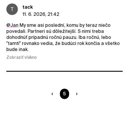
tack
T
11. 6. 2026, 21:42
@Jan
My sme asi poslední, komu by teraz niečo
povedali. Partneri sú dôležitejší. S nimi treba
dohodnúť prípadnú ročnú pauzu. Iba ročnú, lebo
"tamtí" rovnako vedia, že budúci rok končia a všetko
bude inak.
Zobraziť vlákno
Ste na strane
5