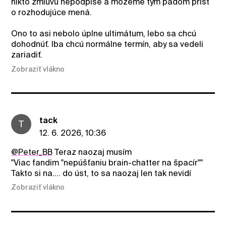
nikto zmluvu nepodpíše a môžeme tým pádom prísť
o rozhodujúce mená.
Ono to asi nebolo úplne ultimátum, lebo sa chcú
dohodnúť. Iba chcú normálne termín, aby sa vedeli
zariadiť.
Zobraziť vlákno
tack
T
12. 6. 2026, 10:36
@Peter_BB
Teraz naozaj musím
"Viac fandim "nepúšťaniu brain-chatter na špacír""
Takto si na.... do úst, to sa naozaj len tak nevidí
Zobraziť vlákno