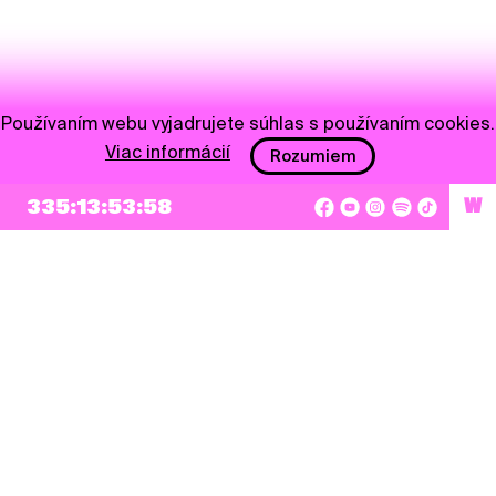
Používaním webu vyjadrujete súhlas s používaním cookies.
Viac informácií
Rozumiem
335:13:53:58
W
NEWSLETTER
Prihlásiť sa
Súhlasím so zapísaním mojej e-mailovej adresy do Pohoda Newslettra a využívaním
na marketingové účely.