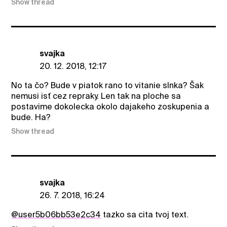
Show thread
svajka
20. 12. 2018, 12:17
No ta čo? Bude v piatok rano to vitanie slnka? Šak
nemusi isť cez repraky. Len tak na ploche sa
postavime dokolecka okolo dajakeho zoskupenia a
bude. Ha?
Show thread
svajka
26. 7. 2018, 16:24
@user5b06bb53e2c34
tazko sa cita tvoj text.