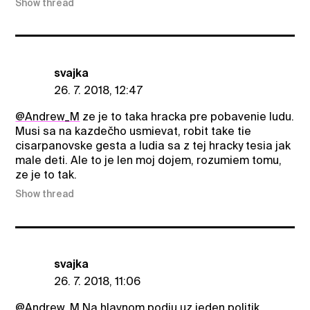
Show thread
svajka
26. 7. 2018, 12:47
@Andrew_M
ze je to taka hracka pre pobavenie ludu.
Musi sa na kazdečho usmievat, robit take tie
cisarpanovske gesta a ludia sa z tej hracky tesia jak
male deti. Ale to je len moj dojem, rozumiem tomu,
ze je to tak.
Show thread
svajka
26. 7. 2018, 11:06
@Andrew_M
Na hlavnom podiu uz jeden politik