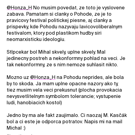
@Honza_H
No musim povedat, ze toto je vyslovene
zabava. Pamatam si clanky o Pohode, ze je to
pravicovy festival politickej piesne, aj clanky a
prispevky, kde Pohodu nazyvaju lavicovoliberalnym
festivalom, ktory pod plastikom hudby siri
neomarxisticku ideologiu.
Stlpcekar bol Mihal skvely, uplne skvely. Mal
jedinecny postreh a nekonformny pohlad na veci. Je
tak nekonformny, ze s nim nemoze suhlasit nikto.
Mozno uz
@Honza_H
na Pohodu neprides, ale bola
by to skoda. Ja mam uplne opacne nazory ako ty,
tiez musim vela veci prekusnut (plocha provokacia
nevysvetlitelnym symbolom tolerancie; vystupenie
ludi, hanobiacich kostol)
Jedno by ma ale fakt zaujimalo. Ci naozaj M. Kasčák
bol a ci este je odporca potratov. Napis mi na mail
Michal :)