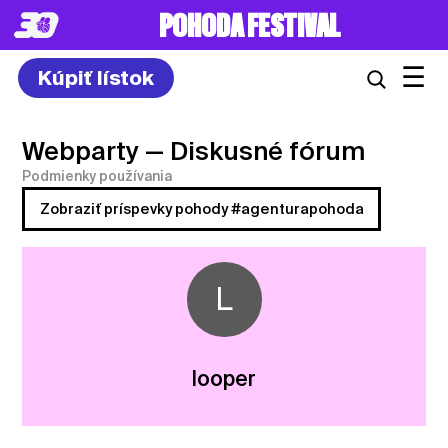
POHODA FESTIVAL
☰
Kúpiť lístok
Webparty
— Diskusné fórum
Podmienky používania
Zobraziť príspevky pohody #agenturapohoda
L
looper