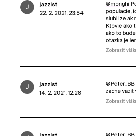
@monghi
Po
jazzist
J
populacie, 
22. 2. 2021, 23:54
slubil ze ak
Ktovie ako 
ako to bude
otazka je le
Zobraziť vlá
@Peter_BB
jazzist
J
zacne vazit
14. 2. 2021, 12:28
Zobraziť vlá
@Peter_BB
jazzist