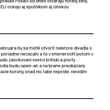
iklad Poliaci od dnes otvaraju hotely, kina,
 EU ockuju aj sputnikom aj cinskou
bruara by sa mohli otvorit niektore divadla s
 poriadne nezacalo a to v interieroch! potom v
du zaockovani vsetci kriticki a pocty
podia budu open-air a na brane preukazany
acie korony, snad nic take nepride, nevidim