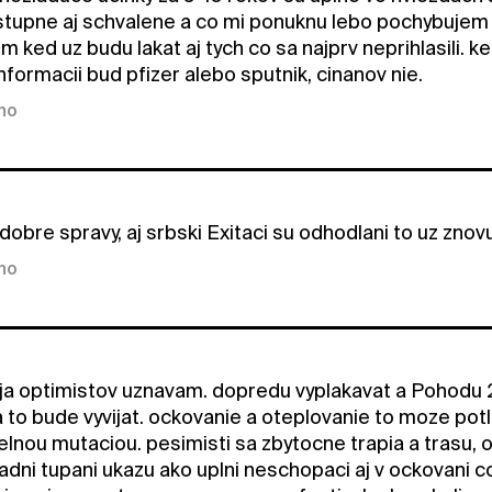
tupne aj schvalene a co mi ponuknu lebo pochybujem ze
 ked uz budu lakat aj tych co sa najprv neprihlasili. 
formacii bud pfizer alebo sputnik, cinanov nie.
kno
dobre spravy, aj srbski Exitaci su odhodlani to uz zno
kno
ja optimistov uznavam. dopredu vyplakavat a Pohodu 2
 to bude vyvijat. ockovanie a oteplovanie to moze potl
lnou mutaciou. pesimisti sa zbytocne trapia a trasu, o
ladni tupani ukazu ako uplni neschopaci aj v ockovani co