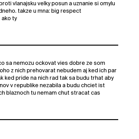
oproti vlanajsku velky posun a uznanie si omylu
jedneho. takze u mna: big respect
 ako ty
i co sa nemozu ockovat vies dobre ze som
ikoho z nich prehovarat nebudem aj ked ich par
k ked pride na nich rad tak sa budu trhat aby
onov v republike nezabila a budu chciet ist
nych blaznoch tu nemam chut stracat cas