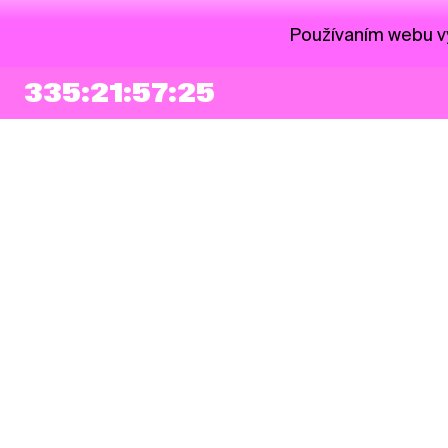
Používaním webu vy
335:21:57:25
NEWSLETTER
Prihlásiť sa
Súhlasím so zapísaním mojej e-mailovej adresy do Pohoda Newslettra a
využívaním na marketingové účely.