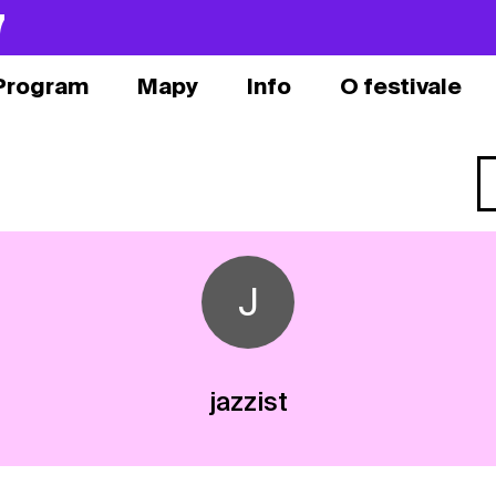
7
Program
Mapy
Info
O festivale
J
jazzist