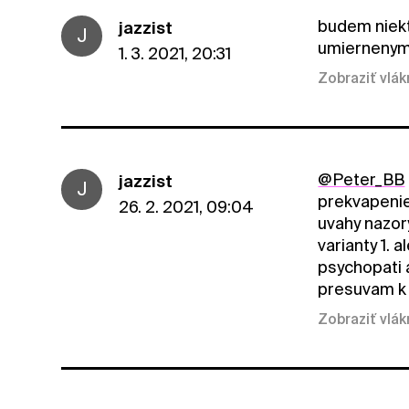
budem niekt
jazzist
J
umiernenym 
1. 3. 2021, 20:31
Zobraziť vlá
@Peter_BB
jazzist
J
prekvapenie
26. 2. 2021, 09:04
uvahy nazory
varianty 1. 
psychopati 
presuvam k
Zobraziť vlá