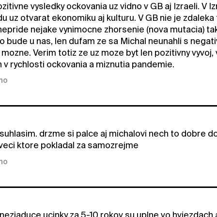
zitivne vysledky ockovania uz vidno v GB aj Izraeli. V I
idu uz otvarat ekonomiku aj kulturu. V GB nie je zdale
 nepride nejake vynimocne zhorsenie (nova mutacia) tak
to bude u nas, len dufam ze sa Michal neunahli s nega
 mozne. Verim totiz ze uz moze byt len pozitivny vyvoj
n v rychlosti ockovania a miznutia pandemie.
kno
suhlasim. drzme si palce aj michalovi nech to dobre d
 veci ktore pokladal za samozrejme
kno
neziaduce ucinky za 5-10 rokov su uplne vo hviezdach a