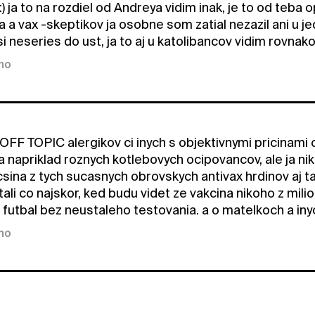
:) ja to na rozdiel od Andreya vidim inak, je to od teba 
a a vax -skeptikov ja osobne som zatial nezazil ani u 
i neseries do ust, ja to aj u katolibancov vidim rovnako
kno
OFF TOPIC alergikov ci inych s objektivnymi pricinam
ba napriklad roznych kotlebovych ocipovancov, ale ja n
sina z tych sucasnych obrovskych antivax hrdinov aj ta
ali co najskor, ked budu videt ze vakcina nikoho z mili
a futbal bez neustaleho testovania. a o matelkoch a i
kno