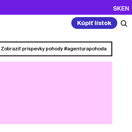
SK
EN
Kúpiť lístok
Zobraziť príspevky pohody #agenturapohoda