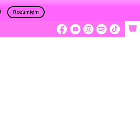
í
Rozumiem
W
 nám 2 %
Brigádnici
Dobrovoľníci
adors
Separátori
tage