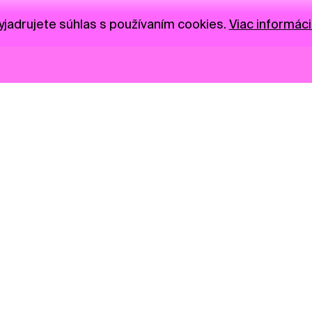
jadrujete súhlas s používaním cookies.
Viac informáci
Novinky
Darujte
Privacy Policy
NGO
Press
Ambass
Gastro
Visual S
Market zóna