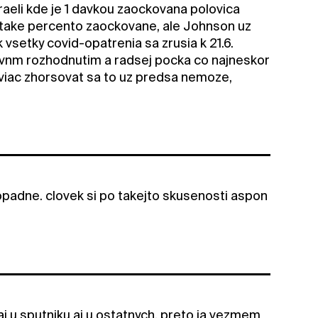
zraeli kde je 1 davkou zaockovana polovica
ka take percento zaockovane, ale Johnson uz
 vsetky covid-opatrenia sa zrusia k 21.6.
tivnm rozhodnutim a radsej pocka co najneskor
, viac zhorsovat sa to uz predsa nemoze,
opadne. clovek si po takejto skusenosti aspon
j u sputniku aj u ostatnych, preto ja vezmem