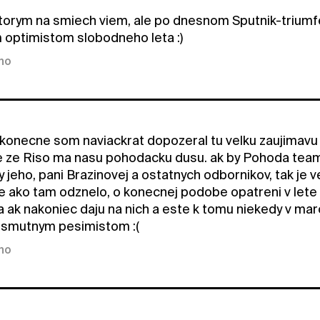
orym na smiech viem, ale po dnesnom Sputnik-triumf
optimistom slobodneho leta :)
kno
konecne som naviackrat dopozeral tu velku zaujimav
 ze Riso ma nasu pohodacku dusu. ak by Pohoda team 
 jeho, pani Brazinovej a ostatnych odbornikov, tak je v
ale ako tam odznelo, o konecnej podobe opatreni v lete ro
a ak nakoniec daju na nich a este k tomu niekedy v mar
 smutnym pesimistom :(
kno