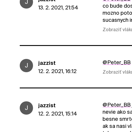
J
co bude dos
13. 2. 2021, 21:54
mozno potom
sucasnych in
Zobraziť vlá
@Peter_BB
jazzist
J
12. 2. 2021, 16:12
Zobraziť vlá
@Peter_BB
jazzist
J
nevie ako sa
12. 2. 2021, 15:14
besne smrte
ak sa nasi v