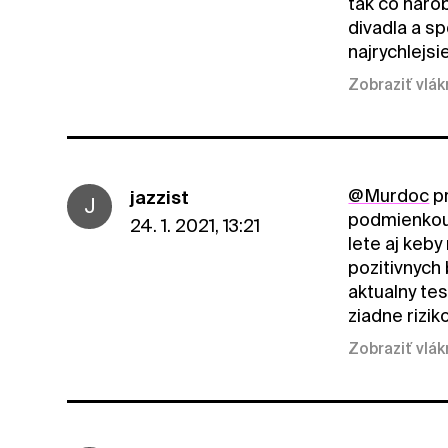
tak co narob
divadla a sp
najrychlejsi
Zobraziť vlá
@Murdoc
pr
jazzist
J
podmienkou 
24. 1. 2021, 13:21
lete aj keby
pozitivnych
aktualny te
ziadne rizi
Zobraziť vlá