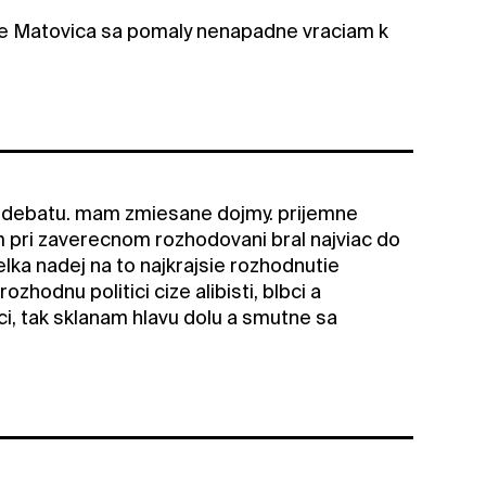
e Matovica sa pomaly nenapadne vraciam k
u debatu. mam zmiesane dojmy. prijemne
pri zaverecnom rozhodovani bral najviac do
elka nadej na to najkrajsie rozhodnutie
zhodnu politici cize alibisti, blbci a
ci, tak sklanam hlavu dolu a smutne sa