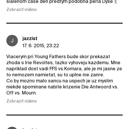
sialenom case den predtym podobna perla Dyse :(
Zobraziť vlákno
jazzist
J
17. 6. 2015, 23:22
Viacerym pri Young Fathers bude skor prekazat
zhoda s Irie Revoltes, tazko vyhoveju kazdemu. Mne
napriklad dost vadi FFS vs.Komara, ale je mi jasne ze
to nemozem namietat, su to uplne ine zanre.
Co by mozno malo sancu na uspech je uz myslim
niekde spominane nabite krizenie Die Antwoord vs.
Off vs. Mourn.
Zobraziť vlákno