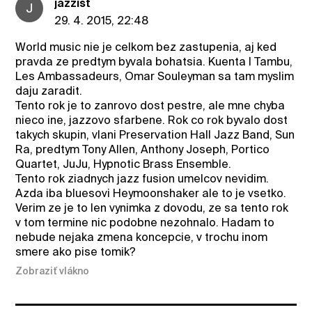
jazzist
J
29. 4. 2015, 22:48
World music nie je celkom bez zastupenia, aj ked
pravda ze predtym byvala bohatsia. Kuenta I Tambu,
Les Ambassadeurs, Omar Souleyman sa tam myslim
daju zaradit.
Tento rok je to zanrovo dost pestre, ale mne chyba
nieco ine, jazzovo sfarbene. Rok co rok byvalo dost
takych skupin, vlani Preservation Hall Jazz Band, Sun
Ra, predtym Tony Allen, Anthony Joseph, Portico
Quartet, JuJu, Hypnotic Brass Ensemble.
Tento rok ziadnych jazz fusion umelcov nevidim.
Azda iba bluesovi Heymoonshaker ale to je vsetko.
Verim ze je to len vynimka z dovodu, ze sa tento rok
v tom termine nic podobne nezohnalo. Hadam to
nebude nejaka zmena koncepcie, v trochu inom
smere ako pise tomik?
Zobraziť vlákno