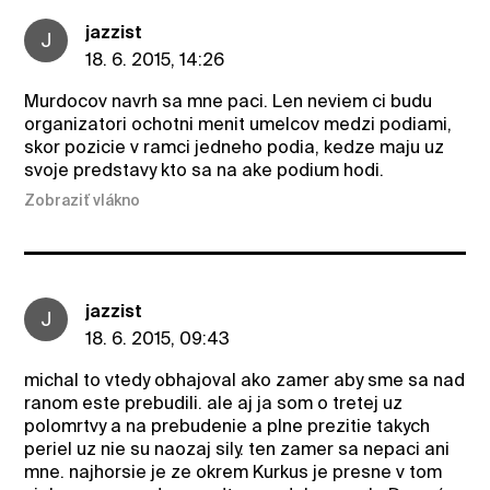
jazzist
J
18. 6. 2015, 14:26
Murdocov navrh sa mne paci. Len neviem ci budu
organizatori ochotni menit umelcov medzi podiami,
skor pozicie v ramci jedneho podia, kedze maju uz
svoje predstavy kto sa na ake podium hodi.
Zobraziť vlákno
jazzist
J
18. 6. 2015, 09:43
michal to vtedy obhajoval ako zamer aby sme sa nad
ranom este prebudili. ale aj ja som o tretej uz
polomrtvy a na prebudenie a plne prezitie takych
periel uz nie su naozaj sily. ten zamer sa nepaci ani
mne. najhorsie je ze okrem Kurkus je presne v tom