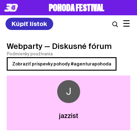
POHODA FESTIVAL
☰
Kúpiť lístok
Webparty
— Diskusné fórum
Podmienky používania
Zobraziť príspevky pohody #agenturapohoda
J
jazzist