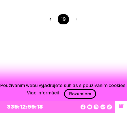
Ste na strane
19
Používaním webu vyjadrujete súhlas s používaním cookies.
Viac informácií
Rozumiem
335:12:59:18
W
NEWSLETTER
Prihlásiť sa