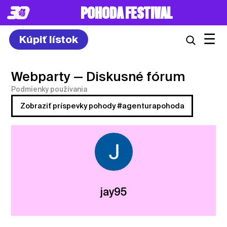
POHODA FESTIVAL
☰
Kúpiť lístok
Webparty
— Diskusné fórum
Podmienky používania
Zobraziť príspevky pohody #agenturapohoda
jay95