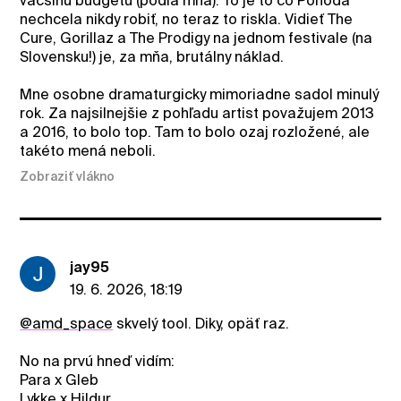
väčšinu budgetu (podľa mňa). To je to čo Pohoda
nechcela nikdy robiť, no teraz to riskla. Vidieť The
Cure, Gorillaz a The Prodigy na jednom festivale (na
Slovensku!) je, za mňa, brutálny náklad.
Mne osobne dramaturgicky mimoriadne sadol minulý
rok. Za najsilnejšie z pohľadu artist považujem 2013
a 2016, to bolo top. Tam to bolo ozaj rozložené, ale
takéto mená neboli.
Zobraziť vlákno
jay95
19. 6. 2026, 18:19
@amd_space
skvelý tool. Diky, opäť raz.
No na prvú hneď vidím:
Para x Gleb
Lykke x Hildur