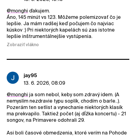
@monghi
ďakujem.
Áno, 145 minút vs 123. Môžeme polemizovať čo je
lepšie. Ja mám radšej keď počujem čo najviac
kúskov :) Pri niektorých kapelách sú zas istotne
lepšie inštrumentálnejšie vystúpenia.
Zobraziť vlákno
jay95
13. 6. 2026, 08:09
@monghi
ja som nebol, keby som zdravý idem. (A
nemyslím nezdravie typu soplík, chodím o barle..).
Pozerám ten setlist a vynechanie niektorých klasík
ma prekvapilo. Taktiež počet (aj dĺžka koncertu) - 21
songov, na Primavere odohrali 29.
Asi boli časové obmedzenia, ktoré verím na Pohode