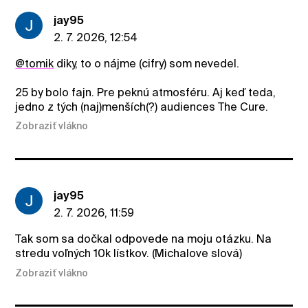
jay95
2. 7. 2026, 12:54
@tomik
diky, to o nájme (cifry) som nevedel.
25 by bolo fajn. Pre peknú atmosféru. Aj keď teda,
jedno z tých (naj)menších(?) audiences The Cure.
Zobraziť vlákno
jay95
2. 7. 2026, 11:59
Tak som sa dočkal odpovede na moju otázku. Na
stredu voľných 10k lístkov. (Michalove slová)
Zobraziť vlákno