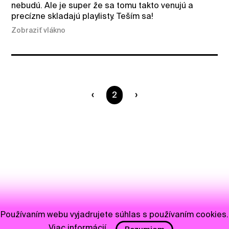
nebudú. Ale je super že sa tomu takto venujú a
precízne skladajú playlisty. Teším sa!
Zobraziť vlákno
Ste na strane
2
Používaním webu vyjadrujete súhlas s používaním cookies.
Viac informácií