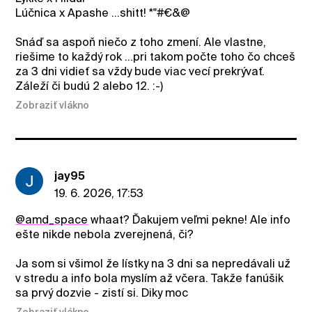
Lúčnica x Apashe ...shitt! *"#€&@
Snáď sa aspoň niečo z toho zmení. Ale vlastne,
riešime to každý rok ...pri takom počte toho čo chceš
za 3 dni vidieť sa vždy bude viac vecí prekrývať.
Záleží či budú 2 alebo 12. :-)
Zobraziť vlákno
jay95
19. 6. 2026, 17:53
@amd_space
whaat? Ďakujem veľmi pekne! Ale info
ešte nikde nebola zverejnená, či?
Ja som si všimol že lístky na 3 dni sa nepredávali už
v stredu a info bola myslím až včera. Takže fanúšik
sa prvý dozvie - zistí si. Diky moc