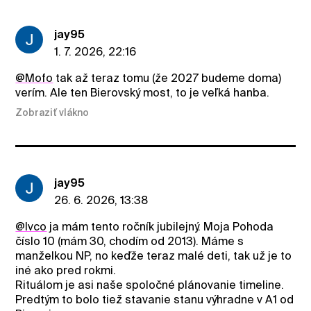
jay95
1. 7. 2026, 22:16
@Mofo
tak až teraz tomu (že 2027 budeme doma)
verím. Ale ten Bierovský most, to je veľká hanba.
Zobraziť vlákno
jay95
26. 6. 2026, 13:38
@Ivco
ja mám tento ročník jubilejný. Moja Pohoda
číslo 10 (mám 30, chodím od 2013). Máme s
manželkou NP, no keďže teraz malé deti, tak už je to
iné ako pred rokmi.
Rituálom je asi naše spoločné plánovanie timeline.
Predtým to bolo tiež stavanie stanu výhradne v A1 od