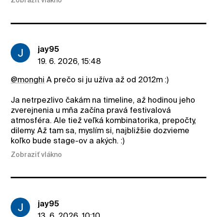
Zobraziť vlákno
jay95
19. 6. 2026, 15:48
@monghi
A prečo si ju užíva až od 2012m :)
Ja netrpezlivo čakám na timeline, až hodinou jeho
zverejnenia u mňa začína pravá festivalová
atmosféra. Ale tiež veľká kombinatorika, prepočty,
dilemy. Až tam sa, myslím si, najbližšie dozvieme
koľko bude stage-ov a akých. :)
Zobraziť vlákno
jay95
13. 6. 2026, 10:10