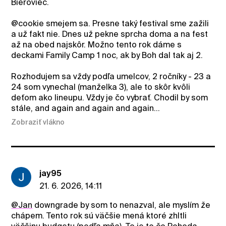
Bieroviec.
@cookie smejem sa. Presne taký festival sme zažili
a už fakt nie. Dnes už pekne sprcha doma a na fest
až na obed najskôr. Možno tento rok dáme s
deckami Family Camp 1 noc, ak by Boh dal tak aj 2.
Rozhodujem sa vždy podľa umelcov, 2 ročníky - 23 a
24 som vynechal (manželka 3), ale to skôr kvôli
deťom ako lineupu. Vždy je čo vybrať. Chodil by som
stále, and again and again and again...
Zobraziť vlákno
jay95
21. 6. 2026, 14:11
@Jan
downgrade by som to nenazval, ale myslím že
chápem. Tento rok sú väčšie mená ktoré zhltli