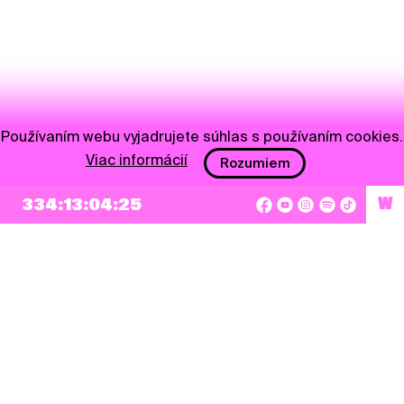
Používaním webu vyjadrujete súhlas s používaním cookies.
Viac informácií
Rozumiem
334:13:04:25
W
NEWSLETTER
Prihlásiť sa
Súhlasím so zapísaním mojej e-mailovej adresy do Pohoda Newslettra a využívaním
na marketingové účely.