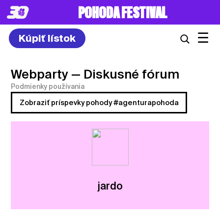
POHODA FESTIVAL
☰
Kúpiť lístok
Webparty
— Diskusné fórum
Podmienky používania
Zobraziť príspevky pohody #agenturapohoda
jardo