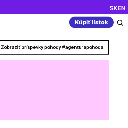
SK
EN
Kúpiť lístok
Zobraziť príspevky pohody #agenturapohoda