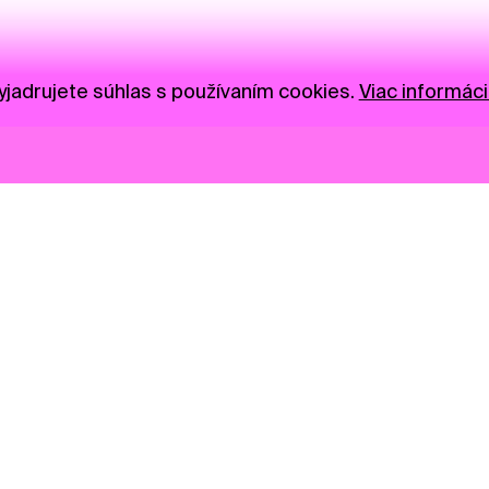
jadrujete súhlas s používaním cookies.
Viac informáci
Novinky
Darujte
Privacy Policy
NGO
Press
Ambass
Gastro
Visual S
Market zóna