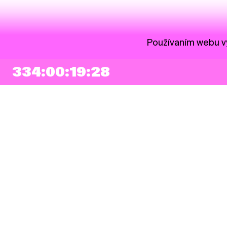
Používaním webu vy
334:00:19:28
NEWSLETTER
Prihlásiť sa
Súhlasím so zapísaním mojej e-mailovej adresy do Pohoda Newslettra a
využívaním na marketingové účely.