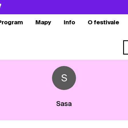
7
Program
Mapy
Info
O festivale
S
Sasa