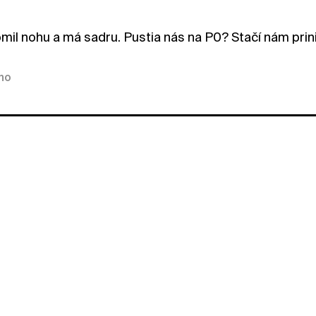
lomil nohu a má sadru. Pustia nás na P0? Stačí nám pri
kno