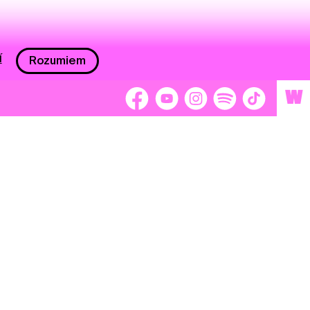
í
Rozumiem
W
 nám 2 %
Brigádnici
Dobrovoľníci
adors
Separátori
tage