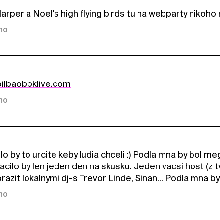
rper a Noel's high flying birds tu na webparty nikoho 
kno
bilbaobbklive.com
kno
lo by to urcite keby ludia chceli :) Podla mna by bol 
cilo by len jeden den na skusku. Jeden vacsi host (z 
azit lokalnymi dj-s Trevor Linde, Sinan... Podla mna by 
kno