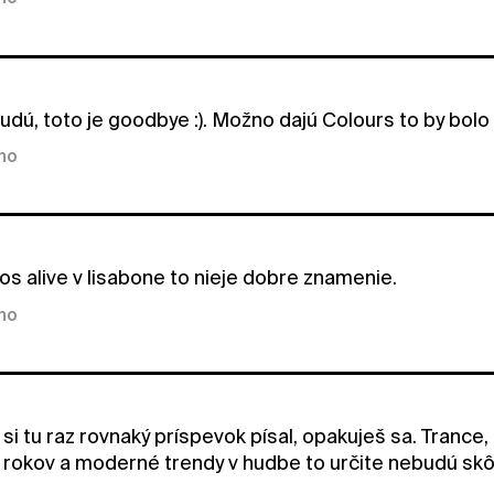
udú, toto je goodbye :). Možno dajú Colours to by bolo 
kno
 nos alive v lisabone to nieje dobre znamenie.
kno
si tu raz rovnaký príspevok písal, opakuješ sa. Trance
. rokov a moderné trendy v hudbe to určite nebudú skô