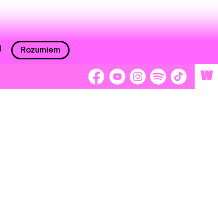
í
Rozumiem
W
 nám 2 %
Brigádnici
Dobrovoľníci
adors
Separátori
tage