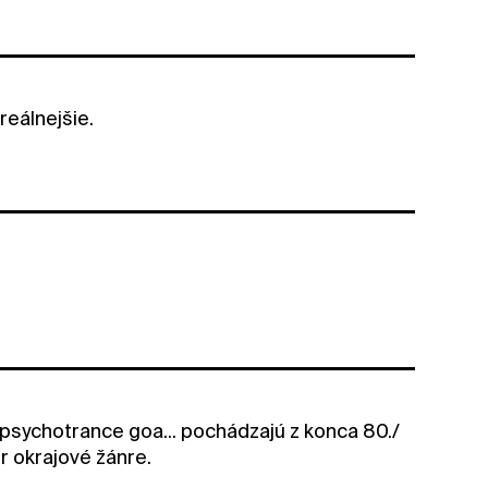
reálnejšie.
, psychotrance goa... pochádzajú z konca 80./
r okrajové žánre.