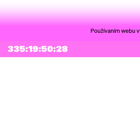
Používaním webu vy
335:19:50:28
NEWSLETTER
Prihlásiť sa
Súhlasím so zapísaním mojej e-mailovej adresy do Pohoda Newslettra a
využívaním na marketingové účely.