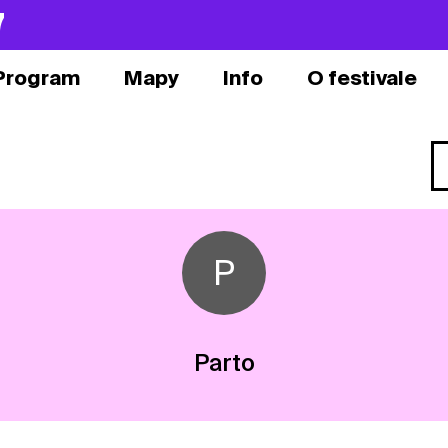
7
Program
Mapy
Info
O festivale
P
Parto