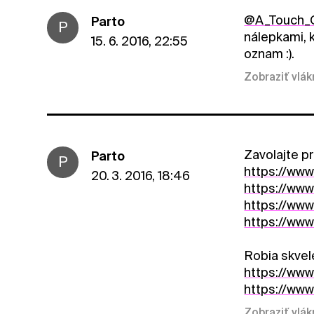
@A_Touch_O
Parto
P
nálepkami, k
15. 6. 2016, 22:55
oznam :).
Zobraziť vlá
Zavolajte p
Parto
P
https://ww
20. 3. 2016, 18:46
https://www
https://ww
https://ww
Robia skvele
https://www
https://ww
Zobraziť vlá