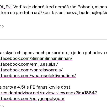
f_Evil
Veď to je dobré, keď nemáš rád Pohodu, minar
toré su pre teba urážkou, tak asi naozaj bude najlepši
kno
razskych chlapcov nech pokuratoruju jednu pohodovu 
w.facebook.com/SinnanSinnanSinnan/
.facebook.com/em.ju.es.aj.si/
w.facebook.com/vonreisvonreis/
w.facebook.com/weareselektivmutism/
 party a 4,5tis FB fanusikov je dost
.residentadvisor.net/review-view.aspx?id=18847
w.facebook.com/polygonpolygon/
kno