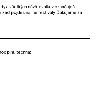
ety a všetkých návštevníkov označuješ
e keď pôjdeš na iné festivaly. Ďakujeme za
noc plnu techna: