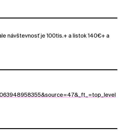
le návštevnosť je 100tis.+ a listok 140€+ a
63948958355&source=47&_ft_=top_level