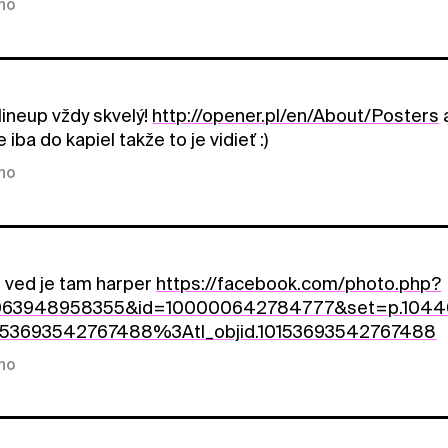
kno
ineup vždy skvelý!
http://opener.pl/en/About/Posters
a
 iba do kapiel takže to je vidieť :)
kno
 ved je tam harper
https://facebook.com/photo.php?
063948958355&id=100000642784777&set=p.10440
0153693542767488%3Atl_objid.10153693542767488
kno