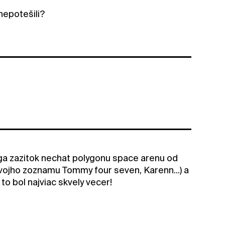
nepotešili?
mega zazitok nechat polygonu space arenu od
tvojho zoznamu Tommy four seven, Karenn...) a
to bol najviac skvely vecer!