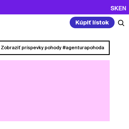
SK
EN
Kúpiť lístok
Zobraziť príspevky pohody #agenturapohoda