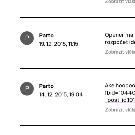
Zobraziť vlá
Opener má l
Parto
P
rozpočet ide
19. 12. 2015, 11:15
Zobraziť vlá
Ake hooooo
Parto
P
fbid=1044
14. 12. 2015, 19:04
_post_id.1
Zobraziť vlá