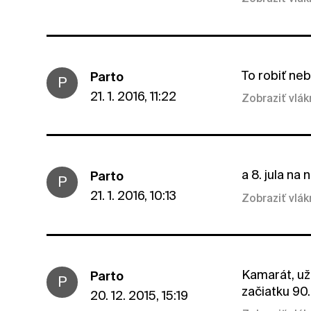
To robiť neb
Parto
P
21. 1. 2016, 11:22
Zobraziť vlá
a 8. jula na
Parto
P
21. 1. 2016, 10:13
Zobraziť vlá
Kamarát, už 
Parto
P
začiatku 90
20. 12. 2015, 15:19