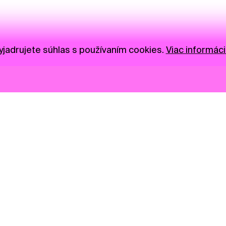
jadrujete súhlas s používaním cookies.
Viac informáci
Novinky
Darujte
Privacy Policy
NGO
Press
Ambass
Gastro
Visual S
Market zóna