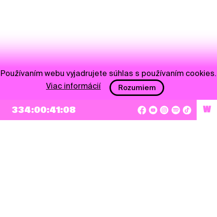
Používaním webu vyjadrujete súhlas s používaním cookies.
Viac informácií
Rozumiem
334:00:41:08
W
NEWSLETTER
Prihlásiť sa
Súhlasím so zapísaním mojej e-mailovej adresy do Pohoda Newslettra a využívaním
na marketingové účely.