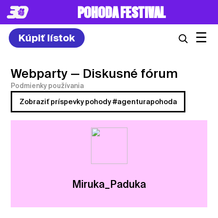
POHODA FESTIVAL
☰
Kúpiť lístok
Webparty
— Diskusné fórum
Podmienky používania
Zobraziť príspevky pohody #agenturapohoda
Miruka_Paduka