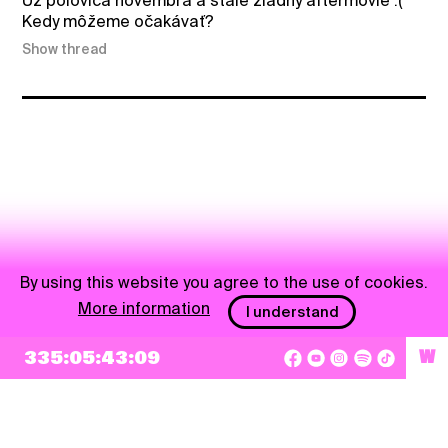
Už polovica novembra a stále žiadny aftermovie :(
Kedy môžeme očakávať?
Show thread
By using this website you agree to the use of cookies.
More information
I understand
335:05:43:08
W
NEWSLETTER
Sign up