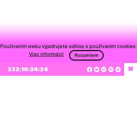
Používaním webu vyjadrujete súhlas s používaním cookies.
Viac informácií
Rozumiem
332:10:34:23
W
NEWSLETTER
Prihlásiť sa
Súhlasím so zapísaním mojej e-mailovej adresy do Pohoda Newslettra a využívaním
na marketingové účely.