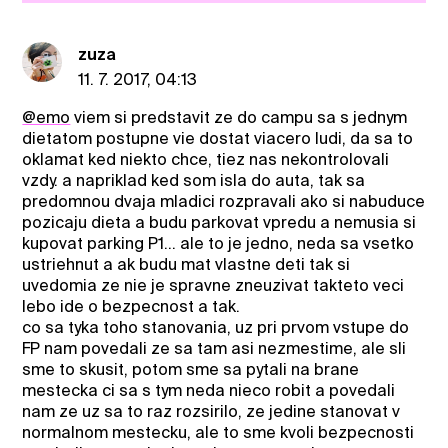
zuza
11. 7. 2017, 04:13
@emo
viem si predstavit ze do campu sa s jednym
dietatom postupne vie dostat viacero ludi, da sa to
oklamat ked niekto chce, tiez nas nekontrolovali
vzdy. a napriklad ked som isla do auta, tak sa
predomnou dvaja mladici rozpravali ako si nabuduce
pozicaju dieta a budu parkovat vpredu a nemusia si
kupovat parking P1... ale to je jedno, neda sa vsetko
ustriehnut a ak budu mat vlastne deti tak si
uvedomia ze nie je spravne zneuzivat takteto veci
lebo ide o bezpecnost a tak.
co sa tyka toho stanovania, uz pri prvom vstupe do
FP nam povedali ze sa tam asi nezmestime, ale sli
sme to skusit, potom sme sa pytali na brane
mestecka ci sa s tym neda nieco robit a povedali
nam ze uz sa to raz rozsirilo, ze jedine stanovat v
normalnom mestecku, ale to sme kvoli bezpecnosti