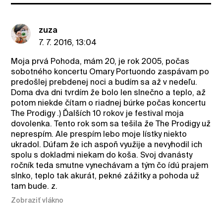
zuza
7. 7. 2016, 13:04
Moja prvá Pohoda, mám 20, je rok 2005, počas
sobotného koncertu Omary Portuondo zaspávam po
predošlej prebdenej noci a budím sa až v nedeľu.
Doma dva dni tvrdím že bolo len slnečno a teplo, až
potom niekde čítam o riadnej búrke počas koncertu
The Prodigy .) Ďalších 10 rokov je festival moja
dovolenka. Tento rok som sa tešila že The Prodigy už
neprespím. Ale prespím lebo moje lístky niekto
ukradol. Dúfam že ich aspoň využije a nevyhodil ich
spolu s dokladmi niekam do koša. Svoj dvanásty
ročník teda smutne vynechávam a tým čo ídú prajem
slnko, teplo tak akurát, pekné zážitky a pohoda už
tam bude. z.
Zobraziť vlákno