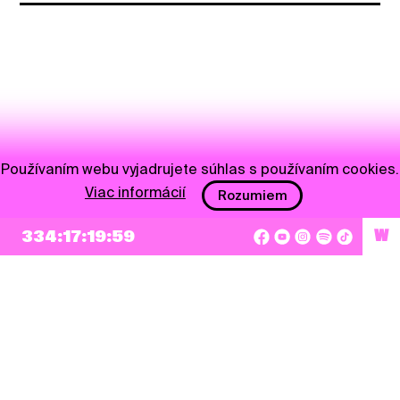
Používaním webu vyjadrujete súhlas s používaním cookies.
Viac informácií
Rozumiem
334:17:19:59
W
NEWSLETTER
Prihlásiť sa
Súhlasím so zapísaním mojej e-mailovej adresy do Pohoda Newslettra a využívaním
na marketingové účely.