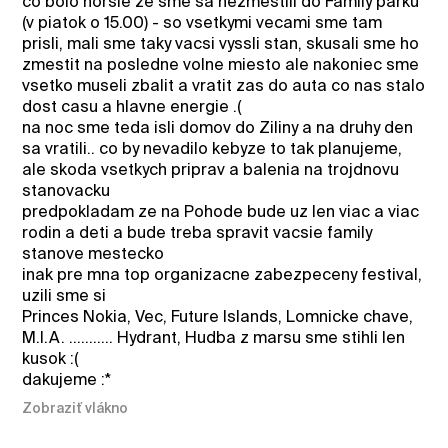
co bolo horsie ze sme sa nezmestili do Family parku
(v piatok o 15.00) - so vsetkymi vecami sme tam
prisli, mali sme taky vacsi vyssli stan, skusali sme ho
zmestit na posledne volne miesto ale nakoniec sme
vsetko museli zbalit a vratit zas do auta co nas stalo
dost casu a hlavne energie .(
na noc sme teda isli domov do Ziliny a na druhy den
sa vratili.. co by nevadilo kebyze to tak planujeme,
ale skoda vsetkych priprav a balenia na trojdnovu
stanovacku
predpokladam ze na Pohode bude uz len viac a viac
rodin a deti a bude treba spravit vacsie family
stanove mestecko
inak pre mna top organizacne zabezpeceny festival,
uzili sme si
Princes Nokia, Vec, Future Islands, Lomnicke chave,
M.I.A. ........... Hydrant, Hudba z marsu sme stihli len
kusok :(
dakujeme :*
Zobraziť vlákno