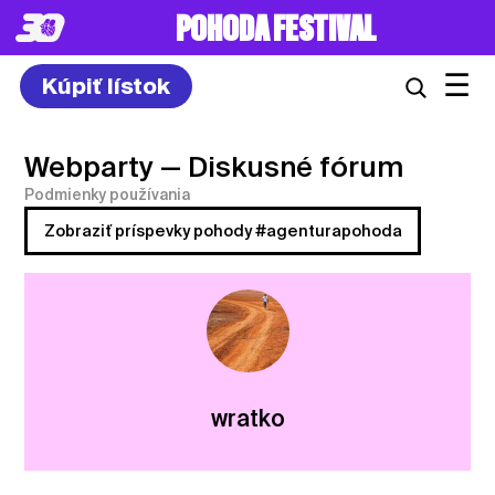
POHODA FESTIVAL
☰
Kúpiť lístok
Webparty
— Diskusné fórum
Podmienky používania
Zobraziť príspevky pohody #agenturapohoda
wratko