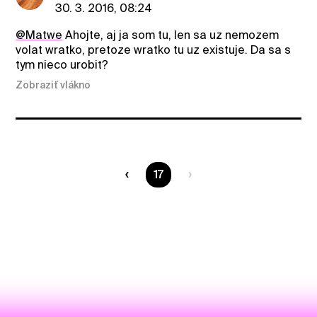
30. 3. 2016, 08:24
@Matwe
Ahojte, aj ja som tu, len sa uz nemozem
volat wratko, pretoze wratko tu uz existuje. Da sa s
tym nieco urobit?
Zobraziť vlákno
Ste na strane
17