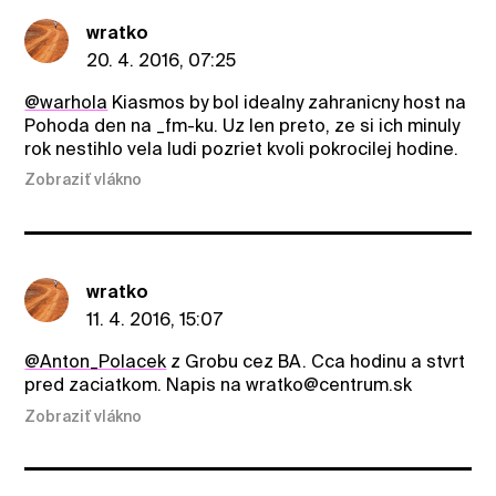
wratko
20. 4. 2016, 07:25
@warhola
Kiasmos by bol idealny zahranicny host na
Pohoda den na _fm-ku. Uz len preto, ze si ich minuly
rok nestihlo vela ludi pozriet kvoli pokrocilej hodine.
Zobraziť vlákno
wratko
11. 4. 2016, 15:07
@Anton_Polacek
z Grobu cez BA. Cca hodinu a stvrt
pred zaciatkom. Napis na wratko@centrum.sk
Zobraziť vlákno