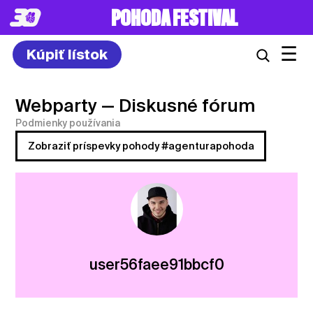
POHODA FESTIVAL
☰
Kúpiť lístok
Webparty
— Diskusné fórum
Podmienky používania
Zobraziť príspevky pohody #agenturapohoda
user56faee91bbcf0