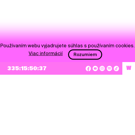
Používaním webu vyjadrujete súhlas s používaním cookies.
Viac informácií
Rozumiem
335:15:50:36
W
NEWSLETTER
Prihlásiť sa
Súhlasím so zapísaním mojej e-mailovej adresy do Pohoda Newslettra a využívaním
na marketingové účely.