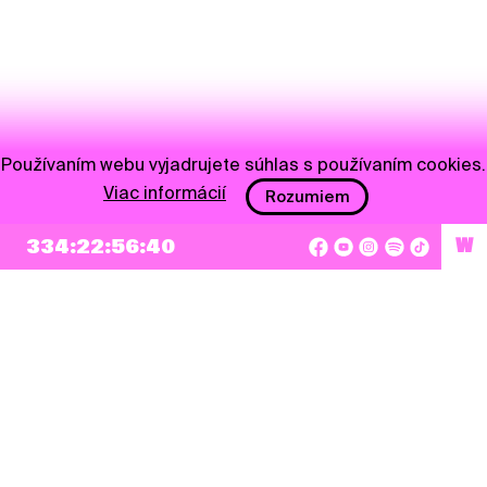
Používaním webu vyjadrujete súhlas s používaním cookies.
Viac informácií
Rozumiem
334:22:56:40
W
NEWSLETTER
Prihlásiť sa
Súhlasím so zapísaním mojej e-mailovej adresy do Pohoda Newslettra a využívaním
na marketingové účely.