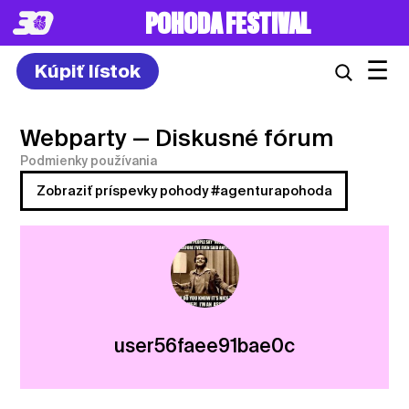
POHODA FESTIVAL
☰
Kúpiť lístok
Webparty
— Diskusné fórum
Podmienky používania
Zobraziť príspevky pohody #agenturapohoda
user56faee91bae0c