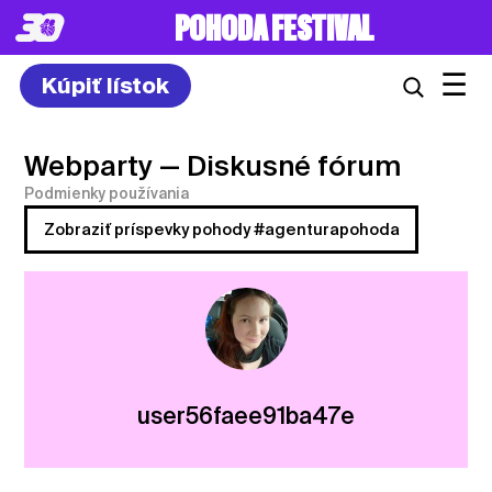
POHODA FESTIVAL
☰
Kúpiť lístok
Webparty
— Diskusné fórum
Podmienky používania
Zobraziť príspevky pohody #agenturapohoda
user56faee91ba47e