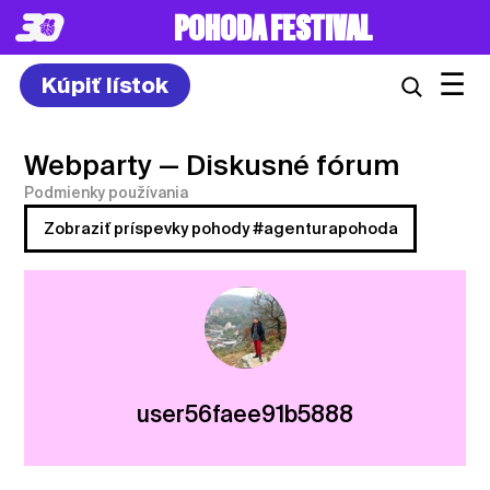
POHODA FESTIVAL
☰
Kúpiť lístok
Webparty
— Diskusné fórum
Podmienky používania
Zobraziť príspevky pohody #agenturapohoda
user56faee91b5888