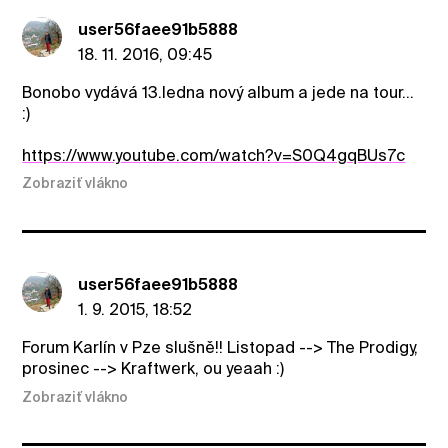
user56faee91b5888
18. 11. 2016, 09:45
Bonobo vydává 13.ledna nový album a jede na tour...
:)
https://www.youtube.com/watch?v=S0Q4gqBUs7c
Zobraziť vlákno
user56faee91b5888
1. 9. 2015, 18:52
Forum Karlín v Pze slušně!! Listopad --> The Prodigy,
prosinec --> Kraftwerk, ou yeaah :)
Zobraziť vlákno