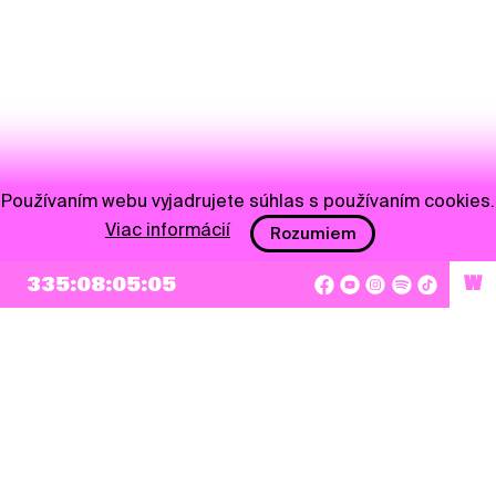
Používaním webu vyjadrujete súhlas s používaním cookies.
Viac informácií
Rozumiem
335:08:05:05
W
NEWSLETTER
Prihlásiť sa
Súhlasím so zapísaním mojej e-mailovej adresy do Pohoda Newslettra a využívaním
na marketingové účely.