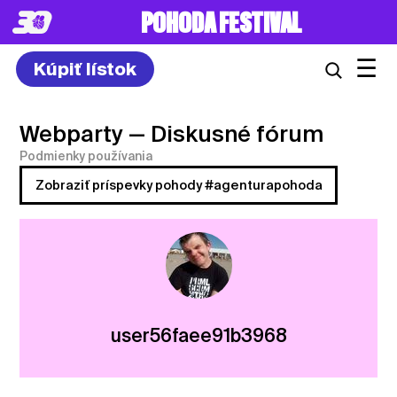
8. – 10.7.2027
☰
Kúpiť lístok
Webparty
— Diskusné fórum
Podmienky používania
Zobraziť príspevky pohody #agenturapohoda
user56faee91b3968