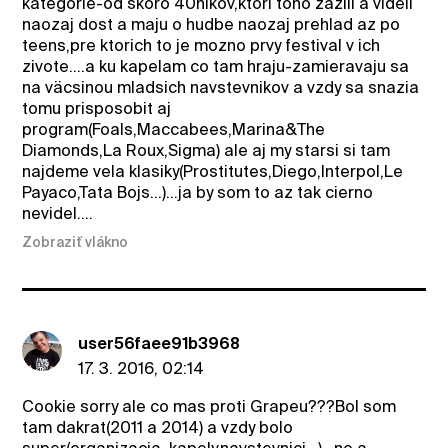
kategorie-od skoro 40nikov,ktori toho zazili a videli
naozaj dost a maju o hudbe naozaj prehlad az po
teens,pre ktorich to je mozno prvy festival v ich
zivote....a ku kapelam co tam hraju-zamieravaju sa
na väcsinou mladsich navstevnikov a vzdy sa snazia
tomu prisposobit aj
program(Foals,Maccabees,Marina&The
Diamonds,La Roux,Sigma) ale aj my starsi si tam
najdeme vela klasiky(Prostitutes,Diego,Interpol,Le
Payaco,Tata Bojs...)...ja by som to az tak cierno
nevidel....
Zobraziť vlákno
user56faee91b3968
17. 3. 2016, 02:14
Cookie sorry ale co mas proti Grapeu???Bol som
tam dakrat(2011 a 2014) a vzdy bolo