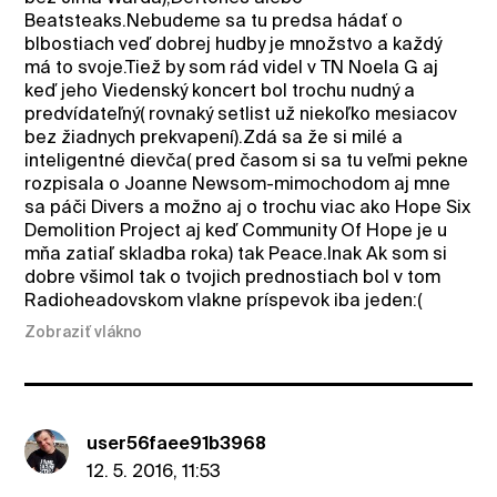
Beatsteaks.Nebudeme sa tu predsa hádať o
blbostiach veď dobrej hudby je množstvo a každý
má to svoje.Tiež by som rád videl v TN Noela G aj
keď jeho Viedenský koncert bol trochu nudný a
predvídateľný( rovnaký setlist už niekoľko mesiacov
bez žiadnych prekvapení).Zdá sa že si milé a
inteligentné dievča( pred časom si sa tu veľmi pekne
rozpisala o Joanne Newsom-mimochodom aj mne
sa páči Divers a možno aj o trochu viac ako Hope Six
Demolition Project aj keď Community Of Hope je u
mňa zatiaľ skladba roka) tak Peace.Inak Ak som si
dobre všimol tak o tvojich prednostiach bol v tom
Radioheadovskom vlakne príspevok iba jeden:(
Zobraziť vlákno
user56faee91b3968
12. 5. 2016, 11:53