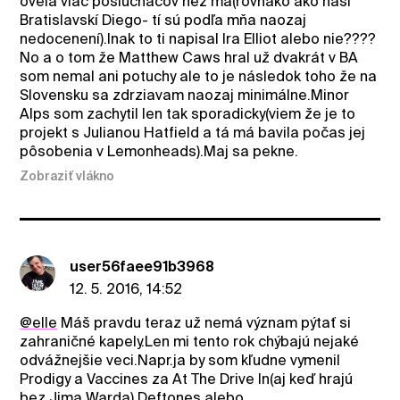
oveľa viac poslucháčov než má(rovnako ako naši
Bratislavskí Diego- tí sú podľa mňa naozaj
nedocenení).Inak to ti napisal Ira Elliot alebo nie????
No a o tom že Matthew Caws hral už dvakrát v BA
som nemal ani potuchy ale to je následok toho že na
Slovensku sa zdrziavam naozaj minimálne.Minor
Alps som zachytil len tak sporadicky(viem že je to
projekt s Julianou Hatfield a tá má bavila počas jej
pôsobenia v Lemonheads).Maj sa pekne.
Zobraziť vlákno
user56faee91b3968
12. 5. 2016, 14:52
@elle
Máš pravdu teraz už nemá význam pýtať si
zahraničné kapely.Len mi tento rok chýbajú nejaké
odvážnejšie veci.Napr.ja by som kľudne vymenil
Prodigy a Vaccines za At The Drive In(aj keď hrajú
bez Jima Warda),Deftones alebo