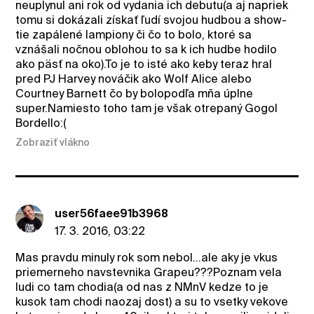
neuplynul ani rok od vydania ich debutu(a aj napriek
tomu si dokázali získať ľudí svojou hudbou a show-
tie zapálené lampiony či čo to bolo, ktoré sa
vznášali nočnou oblohou to sa k ich hudbe hodilo
ako päsť na oko).To je to isté ako keby teraz hral
pred PJ Harvey nováčik ako Wolf Alice alebo
Courtney Barnett čo by bolopodľa mňa úplne
super.Namiesto toho tam je však otrepaný Gogol
Bordello:(
Zobraziť vlákno
user56faee91b3968
17. 3. 2016, 03:22
Mas pravdu minuly rok som nebol...ale aky je vkus
priemerneho navstevnika Grapeu???Poznam vela
ludi co tam chodia(a od nas z NMnV kedze to je
kusok tam chodi naozaj dost) a su to vsetky vekove