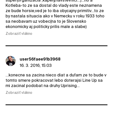
super(organizacia ,kapely,navstevnici...)...no a
Kotleba-to ze sa dostal do vlady este neznamena
ze bude horsie,ved je to iba obycajny primitiv...to ze
by nastala situacia ako v Nemecku v roku 1933 toho
sa neobavam uz vobec(na to je Slovensko
ekonomicky aj politicky prilis male a slabe)
Zobraziť vlákno
user56faee91b3968
16. 3. 2016, 15:03
...konecne sa zacina nieco diat a dufam ze to bude v
tomto smere pokracovat lebo doterajsi Line Up sa
mi zacinal podobat na druhy Uprising...
Zobraziť vlákno