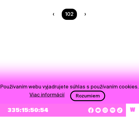
Ste na strane
102
Používaním webu vyjadrujete súhlas s používaním cookies.
Viac informácií
Rozumiem
335:15:50:54
W
NEWSLETTER
Prihlásiť sa