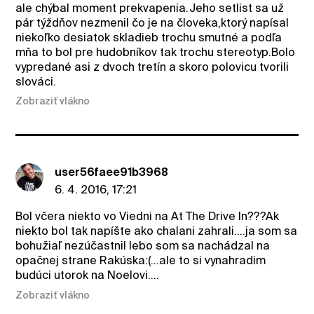
ale chýbal moment prekvapenia.Jeho setlist sa už
pár týždňov nezmenil čo je na človeka,ktorý napísal
niekoľko desiatok skladieb trochu smutné a podľa
mňa to bol pre hudobníkov tak trochu stereotyp.Bolo
vypredané asi z dvoch tretín a skoro polovicu tvorili
slováci.
Zobraziť vlákno
user56faee91b3968
6. 4. 2016, 17:21
Bol včera niekto vo Viedni na At The Drive In???Ak
niekto bol tak napíšte ako chalani zahrali....ja som sa
bohužiaľ nezúčastnil lebo som sa nachádzal na
opačnej strane Rakúska:(...ale to si vynahradim
budúci utorok na Noelovi....
Zobraziť vlákno