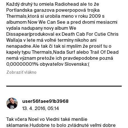
Každý druhý tu omiela Radiohead ale to že
Portlandska garazova powerpopová trojka
Thermals,ktorá si urobila meno v roku 2009 s
albumom Now We Can See a pred dvomi mesiacmi
vydala nadupany novy album We
Dissapear(produkoval ex Death Cab For Cutie Chris
Walla)a v lete má voľné termíny nikoho ani
nenapadne.Ale tak či tak si myslím že prosiť tu o
kapely typu Thermals,Nada Surf alebo Trail Of Dead
nemá význam pretože ich pravdepodobne pozná
0,00000001% obyvateľov Slovenska:(
Zobraziť vlákno
user56faee91b3968
13. 4. 2016, 05:14
Tak včera Noel vo Viedni také menšie
sklamanie.Hudobne to bolo zvládnuté veľmi dobre