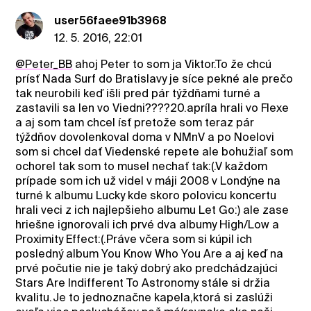
user56faee91b3968
12. 5. 2016, 22:01
@Peter_BB
ahoj Peter to som ja Viktor.To že chcú
prísť Nada Surf do Bratislavy je síce pekné ale prečo
tak neurobili keď išli pred pár týždňami turné a
zastavili sa len vo Viedni????20.apríla hrali vo Flexe
a aj som tam chcel ísť pretože som teraz pár
týždňov dovolenkoval doma v NMnV a po Noelovi
som si chcel dať Viedenské repete ale bohužiaľ som
ochorel tak som to musel nechať tak:(.V každom
prípade som ich už videl v máji 2008 v Londýne na
turné k albumu Lucky kde skoro polovicu koncertu
hrali veci z ich najlepšieho albumu Let Go:) ale zase
hriešne ignorovali ich prvé dva albumy High/Low a
Proximity Effect:(.Práve včera som si kúpil ich
posledný album You Know Who You Are a aj keď na
prvé počutie nie je taký dobrý ako predchádzajúci
Stars Are Indifferent To Astronomy stále si držia
kvalitu.Je to jednoznačne kapela,ktorá si zaslúži