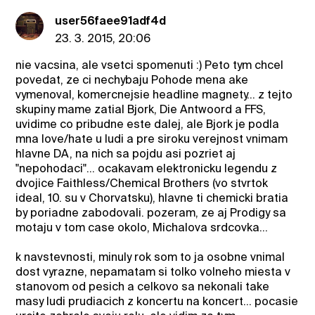
user56faee91adf4d
23. 3. 2015, 20:06
nie vacsina, ale vsetci spomenuti :) Peto tym chcel
povedat, ze ci nechybaju Pohode mena ake
vymenoval, komercnejsie headline magnety... z tejto
skupiny mame zatial Bjork, Die Antwoord a FFS,
uvidime co pribudne este dalej, ale Bjork je podla
mna love/hate u ludi a pre siroku verejnost vnimam
hlavne DA, na nich sa pojdu asi pozriet aj
"nepohodaci"... ocakavam elektronicku legendu z
dvojice Faithless/Chemical Brothers (vo stvrtok
ideal, 10. su v Chorvatsku), hlavne ti chemicki bratia
by poriadne zabodovali. pozeram, ze aj Prodigy sa
motaju v tom case okolo, Michalova srdcovka...
k navstevnosti, minuly rok som to ja osobne vnimal
dost vyrazne, nepamatam si tolko volneho miesta v
stanovom od pesich a celkovo sa nekonali take
masy ludi prudiacich z koncertu na koncert... pocasie