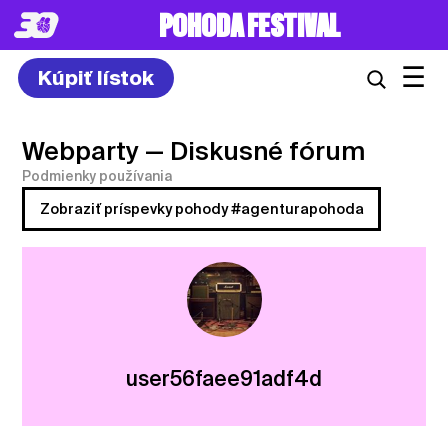
POHODA FESTIVAL
☰
Kúpiť lístok
Webparty
— Diskusné fórum
Podmienky používania
Zobraziť príspevky pohody #agenturapohoda
user56faee91adf4d