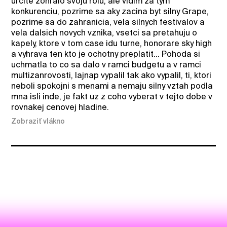
urcite zohralo svoju rolu, ale vidim za tym
konkurenciu, pozrime sa aky zacina byt silny Grape,
pozrime sa do zahranicia, vela silnych festivalov a
vela dalsich novych vznika, vsetci sa pretahuju o
kapely, ktore v tom case idu turne, honorare sky high
a vyhrava ten kto je ochotny preplatit... Pohoda si
uchmatla to co sa dalo v ramci budgetu a v ramci
multizanrovosti, lajnap vypalil tak ako vypalil, ti, ktori
neboli spokojni s menami a nemaju silny vztah podla
mna isli inde, je fakt uz z coho vyberat v tejto dobe v
rovnakej cenovej hladine.
Zobraziť vlákno