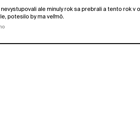
nevystupovali ale minuly rok sa prebrali a tento rok v
le, potesilo by ma veľmô.
kno