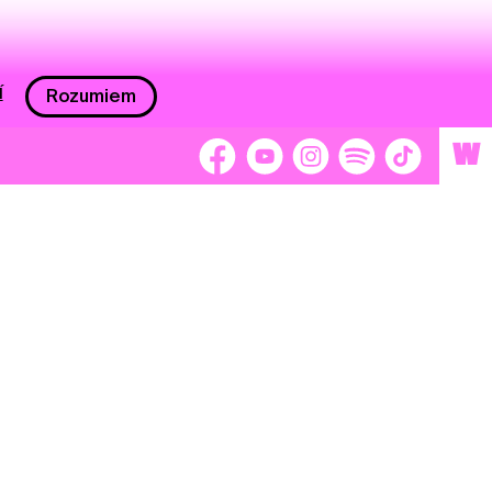
í
Rozumiem
W
 nám 2 %
Brigádnici
Dobrovoľníci
adors
Separátori
tage