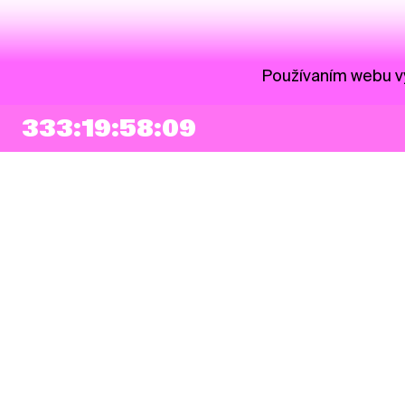
Používaním webu vy
333:19:58:09
NEWSLETTER
Prihlásiť sa
Súhlasím so zapísaním mojej e-mailovej adresy do Pohoda Newslettra a
využívaním na marketingové účely.