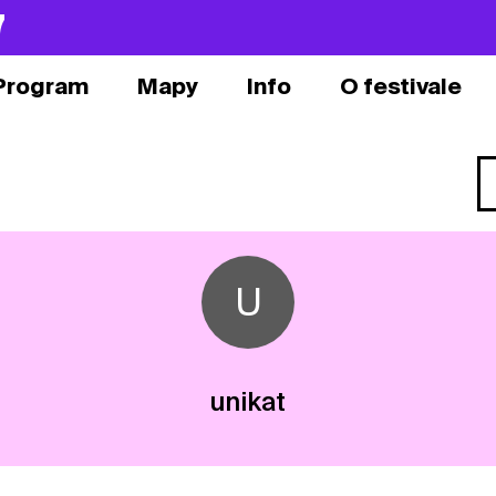
7
Program
Mapy
Info
O festivale
U
unikat