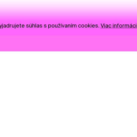
jadrujete súhlas s používaním cookies.
Viac informáci
Novinky
Darujte
Privacy Policy
NGO
Press
Ambass
Gastro
Visual S
Market zóna