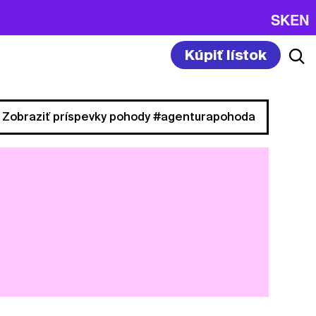
SK
EN
Kúpiť lístok
Zobraziť príspevky pohody #agenturapohoda