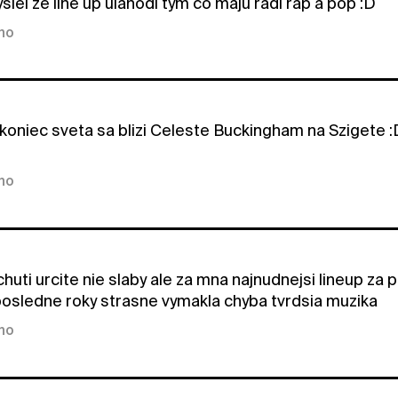
lel ze line up ulahodi tym co maju radi rap a pop :D
kno
koniec sveta sa blizi Celeste Buckingham na Szigete :
kno
 chuti urcite nie slaby ale za mna najnudnejsi lineup z
osledne roky strasne vymakla chyba tvrdsia muzika
kno