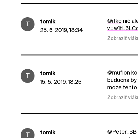
@ifko
nič al
tomik
T
v=w1tL6LC
25. 6. 2019, 18:34
Zobraziť vlá
@muflon
kon
tomik
T
buducna by s
15. 5. 2019, 18:25
moze tento 
Zobraziť vlá
@Peter_BB
tomik
T