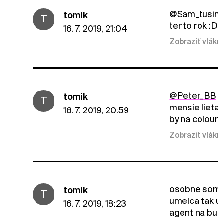
@Sam_tusi
tomik
T
tento rok 
16. 7. 2019, 21:04
Zobraziť vlá
@Peter_BB
tomik
T
mensie liet
16. 7. 2019, 20:59
by na colour
Zobraziť vlá
osobne som 
tomik
T
umelca tak 
16. 7. 2019, 18:23
agent na bu