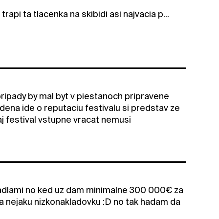
rapi ta tlacenka na skibidi asi najvacia p...
ripady by mal byt v piestanoch pripravene
dena ide o reputaciu festivalu si predstav ze
naj festival vstupne vracat nemusi
etadlami no ked uz dam minimalne 300 000€ za
a nejaku nizkonakladovku :D no tak hadam da