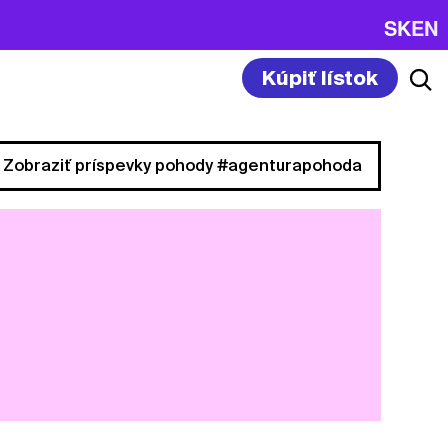
SK
EN
Kúpiť lístok
Zobraziť príspevky pohody #agenturapohoda