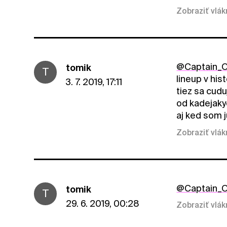
Zobraziť vlá
@Captain_O
tomik
T
lineup v histo
3. 7. 2019, 17:11
tiez sa cudu
od kadejakyc
aj ked som 
Zobraziť vlá
@Captain_O
tomik
T
29. 6. 2019, 00:28
Zobraziť vlá