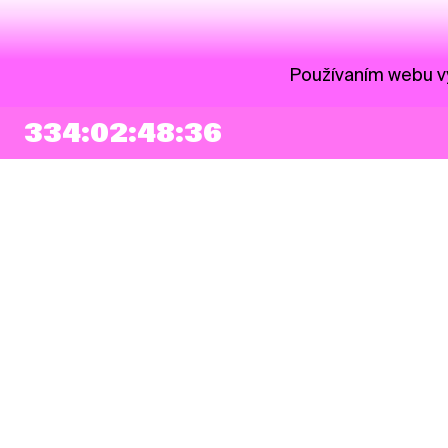
Používaním webu vy
334:02:48:35
NEWSLETTER
Prihlásiť sa
Súhlasím so zapísaním mojej e-mailovej adresy do Pohoda Newslettra a
využívaním na marketingové účely.