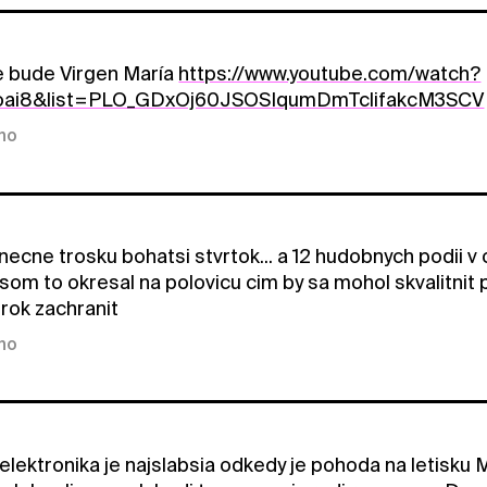
e bude Virgen María
https://www.youtube.com/watch?
oai8&list=PLO_GDxOj60JSOSIqumDmTclifakcM3SCV
kno
ecne trosku bohatsi stvrtok... a 12 hudobnych podii v
om to okresal na polovicu cim by sa mohol skvalitnit p
rok zachranit
kno
elektronika je najslabsia odkedy je pohoda na letisku Mi