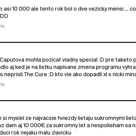
m
asi 10 000 ale tento rok bol o dve vezicky mensi ... co t
:DDD
kno
Caputova mohla pozicat vladny special :D pre taketo p
adlo aj ked je na listku napisane zmena programu vyhra
s neprisli The Cure :D kto vie ako dopadli xl s nicki mi
kno
si myslel ze najvacsie hviezdy lietaju sukromnymi li
uz dam aj 10 000€ za sukromny let a nespolieham sa n
duci rok nejaku malu zlavicku