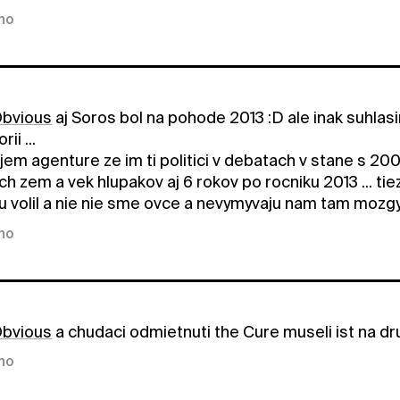
kno
bvious
aj Soros bol na pohode 2013 :D ale inak suhlasi
rii ...
jem agenture ze im ti politici v debatach v stane s 20
h zem a vek hlupakov aj 6 rokov po rocniku 2013 ... ti
ju volil a nie nie sme ovce a nevymyvaju nam tam mozg
kno
bvious
a chudaci odmietnuti the Cure museli ist na dr
kno