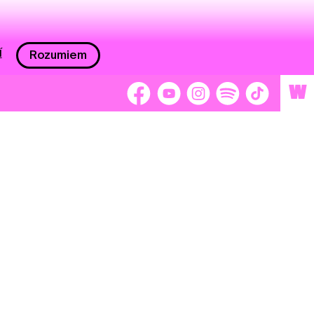
í
Rozumiem
W
 nám 2 %
Brigádnici
Dobrovoľníci
adors
Separátori
tage