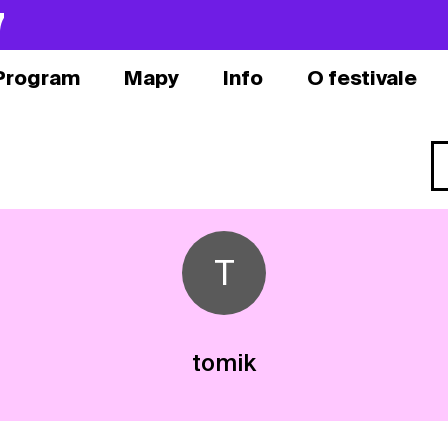
7
Program
Mapy
Info
O festivale
T
tomik