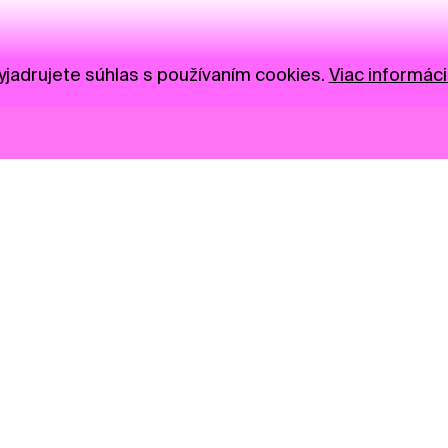
jadrujete súhlas s používaním cookies.
Viac informáci
Novinky
Darujte
Privacy Policy
NGO
Press
Ambass
Gastro
Visual S
Market zóna