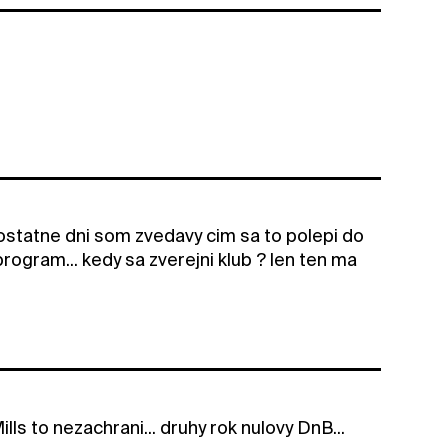
 ostatne dni som zvedavy cim sa to polepi do
rogram... kedy sa zverejni klub ? len ten ma
lls to nezachrani... druhy rok nulovy DnB...