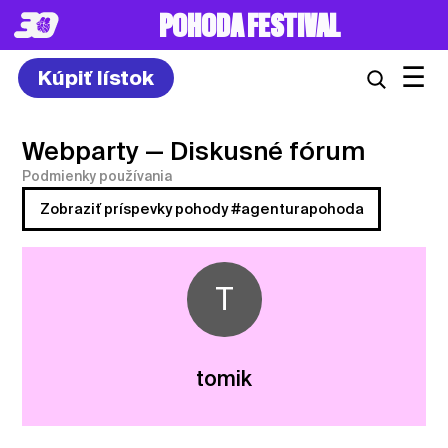
8. – 10.7.2027
☰
Kúpiť lístok
Webparty
— Diskusné fórum
Podmienky používania
Zobraziť príspevky pohody #agenturapohoda
T
tomik