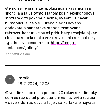
@emo
asi je jasne ze spolupraca s kayamom sa
skoncila a ja uz tymto stanom kde niekolko tonove
stoziare drzi pokope plachta, by som uz neveril,
burky budu silnejsie.... treba hladat noveho
dodavatela hangarove stany s montovanou
rebrovou konstrukciou mi pridu bezpecnejsie aj ked
nie su take pekne ako vezickove... min rok mal taky
typ stanu v mensom klub.
https://mega-
tents.com/gallery/
Zobraziť vlákno
tomik
T
18. 7. 2024, 22:03
@Ivco
tiez chodim na pohodu 20 rokov a za tie roky
som sa raz ocitol pred stanom na havlovi a raz som
v dave videl radicovu a to je vsetko tak ale najvacsi