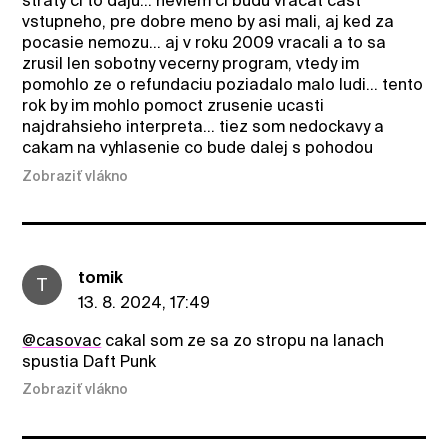
straty ci to daju... neviem ci budu vracat cast
vstupneho, pre dobre meno by asi mali, aj ked za
pocasie nemozu... aj v roku 2009 vracali a to sa
zrusil len sobotny vecerny program, vtedy im
pomohlo ze o refundaciu poziadalo malo ludi... tento
rok by im mohlo pomoct zrusenie ucasti
najdrahsieho interpreta... tiez som nedockavy a
cakam na vyhlasenie co bude dalej s pohodou
Zobraziť vlákno
tomik
T
13. 8. 2024, 17:49
@casovac
cakal som ze sa zo stropu na lanach
spustia Daft Punk
Zobraziť vlákno