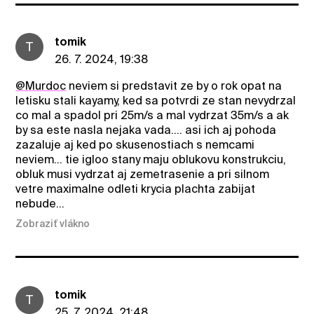
tomik
T
26. 7. 2024, 19:38
@Murdoc
neviem si predstavit ze by o rok opat na
letisku stali kayamy, ked sa potvrdi ze stan nevydrzal
co mal a spadol pri 25m/s a mal vydrzat 35m/s a ak
by sa este nasla nejaka vada.... asi ich aj pohoda
zazaluje aj ked po skusenostiach s nemcami
neviem... tie igloo stany maju oblukovu konstrukciu,
obluk musi vydrzat aj zemetrasenie a pri silnom
vetre maximalne odleti krycia plachta zabijat
nebude...
Zobraziť vlákno
tomik
T
25. 7. 2024, 21:48