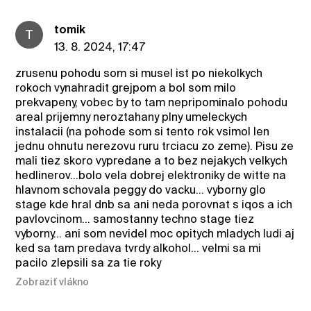
tomik
T
13. 8. 2024, 17:47
zrusenu pohodu som si musel ist po niekolkych
rokoch vynahradit grejpom a bol som milo
prekvapeny, vobec by to tam nepripominalo pohodu
areal prijemny neroztahany plny umeleckych
instalacii (na pohode som si tento rok vsimol len
jednu ohnutu nerezovu ruru trciacu zo zeme). Pisu ze
mali tiez skoro vypredane a to bez nejakych velkych
hedlinerov...bolo vela dobrej elektroniky de witte na
hlavnom schovala peggy do vacku... vyborny glo
stage kde hral dnb sa ani neda porovnat s iqos a ich
pavlovcinom... samostanny techno stage tiez
vyborny... ani som nevidel moc opitych mladych ludi aj
ked sa tam predava tvrdy alkohol... velmi sa mi
pacilo zlepsili sa za tie roky
Zobraziť vlákno