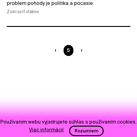
problem pohody je politika a pocasie
Zobraziť vlákno
Ste na strane
5
Používaním webu vyjadrujete súhlas s používaním cookies.
Viac informácií
Rozumiem