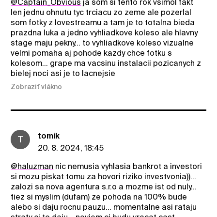
@Captain_Obvious
ja som si tento rok vsimol fakt
len jednu ohnutu tyc trciacu zo zeme ale pozerlal
som fotky z lovestreamu a tam je to totalna bieda
prazdna luka a jedno vyhliadkove koleso ale hlavny
stage maju pekny... to vyhliadkove koleso vizualne
velmi pomaha aj pohode kazdy chce fotku s
kolesom... grape ma vacsinu instalacii pozicanych z
bielej noci asi je to lacnejsie
Zobraziť vlákno
tomik
T
20. 8. 2024, 18:45
@haluzman
nic nemusia vyhlasia bankrot a investori
si mozu piskat tomu za hovori riziko investvonia))...
zalozi sa nova agentura s.r.o a mozme ist od nuly...
tiez si myslim (dufam) ze pohoda na 100% bude
alebo si daju rocnu pauzu... momentalne asi rataju