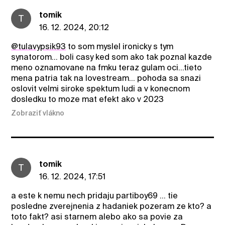
tomik
T
16. 12. 2024, 20:12
@tulavypsik93
to som myslel ironicky s tym
synatorom... boli casy ked som ako tak poznal kazde
meno oznamovane na fmku teraz gulam oci...tieto
mena patria tak na lovestream... pohoda sa snazi
oslovit velmi siroke spektum ludi a v konecnom
dosledku to moze mat efekt ako v 2023
Zobraziť vlákno
tomik
T
16. 12. 2024, 17:51
a este k nemu nech pridaju partiboy69 ... tie
posledne zverejnenia z hadaniek pozeram ze kto? a
toto fakt? asi starnem alebo ako sa povie za