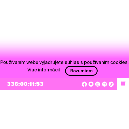
Používaním webu vyjadrujete súhlas s používaním cookies.
Viac informácií
Rozumiem
336:00:11:53
W
NEWSLETTER
Prihlásiť sa
Súhlasím so zapísaním mojej e-mailovej adresy do Pohoda Newslettra a využívaním
na marketingové účely.