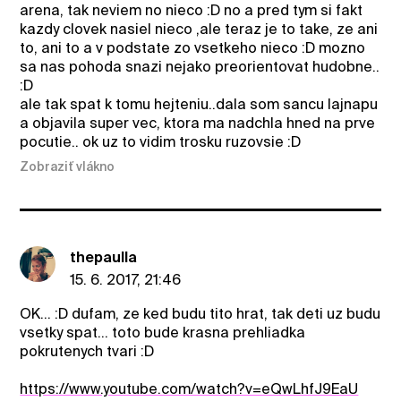
arena, tak neviem no nieco :D no a pred tym si fakt
kazdy clovek nasiel nieco ,ale teraz je to take, ze ani
to, ani to a v podstate zo vsetkeho nieco :D mozno
sa nas pohoda snazi nejako preorientovat hudobne..
:D
ale tak spat k tomu hejteniu..dala som sancu lajnapu
a objavila super vec, ktora ma nadchla hned na prve
pocutie.. ok uz to vidim trosku ruzovsie :D
Zobraziť vlákno
thepaulla
15. 6. 2017, 21:46
OK... :D dufam, ze ked budu tito hrat, tak deti uz budu
vsetky spat... toto bude krasna prehliadka
pokrutenych tvari :D
https://www.youtube.com/watch?v=eQwLhfJ9EaU