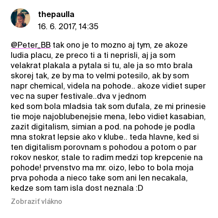
thepaulla
16. 6. 2017, 14:35
@Peter_BB
tak ono je to mozno aj tym, ze akoze
ludia placu, ze preco ti a ti neprisli, aj ja som
velakrat plakala a pytala si tu, ale ja so mto brala
skorej tak, ze by ma to velmi potesilo, ak by som
napr chemical, videla na pohode.. akoze vidiet super
vec na super festivale..dva v jednom
ked som bola mladsia tak som dufala, ze mi prinesie
tie moje najoblubenejsie mena, lebo vidiet kasabian,
zazit digitalism, simian a pod. na pohode je podla
mna stokrat lepsie ako v klube.. teda hlavne, ked si
ten digitalism porovnam s pohodou a potom o par
rokov neskor, stale to radim medzi top krepcenie na
pohode! prvenstvo ma mr. oizo, lebo to bola moja
prva pohoda a nieco take som ani len necakala,
kedze som tam isla dost neznala :D
Zobraziť vlákno