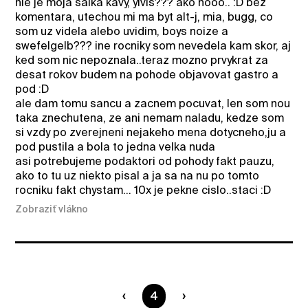
nie je moja salka kavy, ylvis??? ako nooo.. :D bez
komentara, utechou mi ma byt alt-j, mia, bugg, co
som uz videla alebo uvidim, boys noize a
swefelgelb??? ine rocniky som nevedela kam skor, aj
ked som nic nepoznala..teraz mozno prvykrat za
desat rokov budem na pohode objavovat gastro a
pod :D
ale dam tomu sancu a zacnem pocuvat, len som nou
taka znechutena, ze ani nemam naladu, kedze som
si vzdy po zverejneni nejakeho mena dotycneho,ju a
pod pustila a bola to jedna velka nuda
asi potrebujeme podaktori od pohody fakt pauzu,
ako to tu uz niekto pisal a ja sa na nu po tomto
rocniku fakt chystam... 10x je pekne cislo..staci :D
Zobraziť vlákno
Ste na strane
4