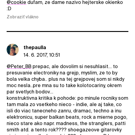
@cookie
dufam, ze dame nazivo hejterske okienko
:D
Zobraziť vlákno
thepaulla
14. 6. 2017, 10:51
@Peter_BB
prepac, ale dovolim si nesuhlasit... to
presuvanie electroniky na grejp, myslim, ze to by
bola velka chyba.. plus na tej grejpovej som si nikdy
moc nesla..pre mna su to take kolotocariny, okrem
par svetlych bodov...
konstruktivna kritika k pohode: po minule rocniky som
tam mala zo vsetkeho nieco - indie, ale aj take, co
isli do viac tanecneho zanru, dramac, techno a inu
elektronicu, super balkan beats, rock a mierne pogo,
nieco stare ako napr. madness, the stranglers, patti
smith atd. a tento rok???? shoegazeove gitarovky