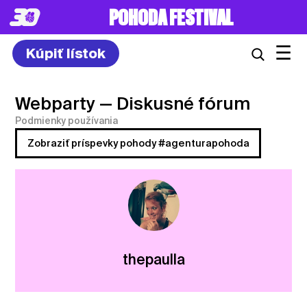
POHODA FESTIVAL
☰
Kúpiť lístok
Webparty
— Diskusné fórum
Podmienky používania
Zobraziť príspevky pohody #agenturapohoda
thepaulla