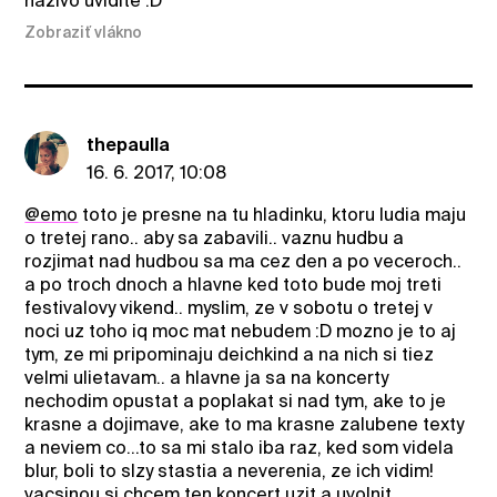
nazivo uvidite :D
Zobraziť vlákno
thepaulla
16. 6. 2017, 10:08
@emo
toto je presne na tu hladinku, ktoru ludia maju
o tretej rano.. aby sa zabavili.. vaznu hudbu a
rozjimat nad hudbou sa ma cez den a po veceroch..
a po troch dnoch a hlavne ked toto bude moj treti
festivalovy vikend.. myslim, ze v sobotu o tretej v
noci uz toho iq moc mat nebudem :D mozno je to aj
tym, ze mi pripominaju deichkind a na nich si tiez
velmi ulietavam.. a hlavne ja sa na koncerty
nechodim opustat a poplakat si nad tym, ake to je
krasne a dojimave, ake to ma krasne zalubene texty
a neviem co...to sa mi stalo iba raz, ked som videla
blur, boli to slzy stastia a neverenia, ze ich vidim!
vacsinou si chcem ten koncert uzit a uvolnit