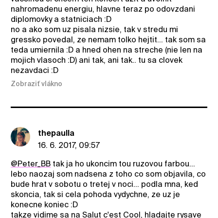
nahromadenu energiu, hlavne teraz po odovzdani
diplomovky a statniciach :D
no a ako som uz pisala nizsie, tak v stredu mi
gressko povedal, ze nemam tolko hejtit... tak som sa
teda umiernila :D a hned ohen na streche (nie len na
mojich vlasoch :D) ani tak, ani tak.. tu sa clovek
nezavdaci :D
Zobraziť vlákno
thepaulla
16. 6. 2017, 09:57
@Peter_BB
tak ja ho ukoncim tou ruzovou farbou...
lebo naozaj som nadsena z toho co som objavila, co
bude hrat v sobotu o tretej v noci... podla mna, ked
skoncia, tak si cela pohoda vydychne, ze uz je
konecne koniec :D
takze vidime sa na Salut c'est Cool, hladajte rysave