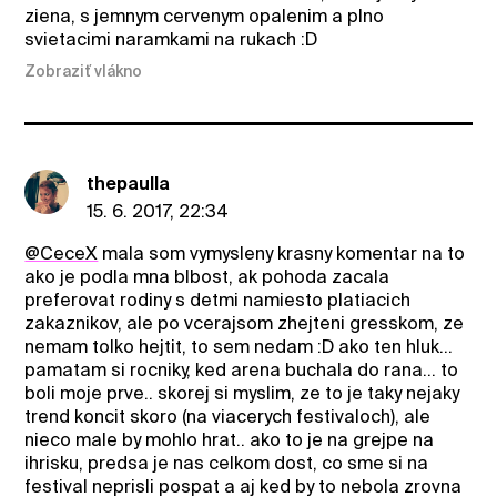
ziena, s jemnym cervenym opalenim a plno
svietacimi naramkami na rukach :D
Zobraziť vlákno
thepaulla
15. 6. 2017, 22:34
@CeceX
mala som vymysleny krasny komentar na to
ako je podla mna blbost, ak pohoda zacala
preferovat rodiny s detmi namiesto platiacich
zakaznikov, ale po vcerajsom zhejteni gresskom, ze
nemam tolko hejtit, to sem nedam :D ako ten hluk...
pamatam si rocniky, ked arena buchala do rana... to
boli moje prve.. skorej si myslim, ze to je taky nejaky
trend koncit skoro (na viacerych festivaloch), ale
nieco male by mohlo hrat.. ako to je na grejpe na
ihrisku, predsa je nas celkom dost, co sme si na
festival neprisli pospat a aj ked by to nebola zrovna