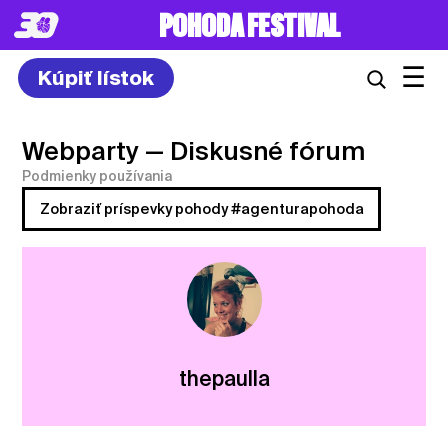
POHODA FESTIVAL
☰
Kúpiť lístok
Webparty
— Diskusné fórum
Podmienky používania
Zobraziť príspevky pohody #agenturapohoda
thepaulla