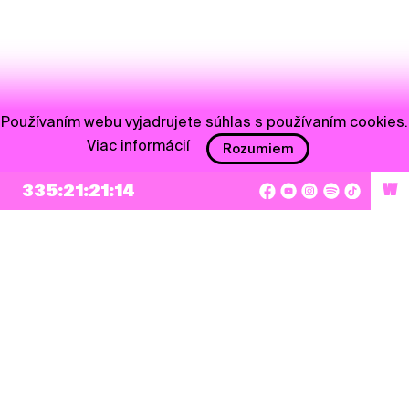
Používaním webu vyjadrujete súhlas s používaním cookies.
Viac informácií
Rozumiem
335:21:21:14
W
NEWSLETTER
Prihlásiť sa
Súhlasím so zapísaním mojej e-mailovej adresy do Pohoda Newslettra a využívaním
na marketingové účely.