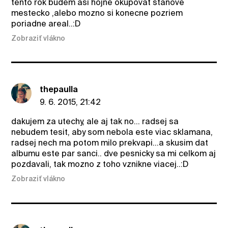
tento rok budem asi hojne okupovat stanove
mestecko ,alebo mozno si konecne pozriem
poriadne areal..:D
Zobraziť vlákno
thepaulla
9. 6. 2015, 21:42
dakujem za utechy, ale aj tak no... radsej sa
nebudem tesit, aby som nebola este viac sklamana,
radsej nech ma potom milo prekvapi...a skusim dat
albumu este par sanci.. dve pesnicky sa mi celkom aj
pozdavali, tak mozno z toho vznikne viacej..:D
Zobraziť vlákno