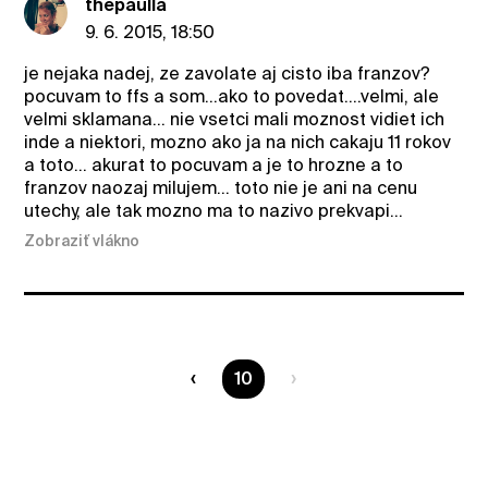
thepaulla
9. 6. 2015, 18:50
je nejaka nadej, ze zavolate aj cisto iba franzov?
pocuvam to ffs a som...ako to povedat....velmi, ale
velmi sklamana... nie vsetci mali moznost vidiet ich
inde a niektori, mozno ako ja na nich cakaju 11 rokov
a toto... akurat to pocuvam a je to hrozne a to
franzov naozaj milujem... toto nie je ani na cenu
utechy, ale tak mozno ma to nazivo prekvapi...
Zobraziť vlákno
Ste na strane
10