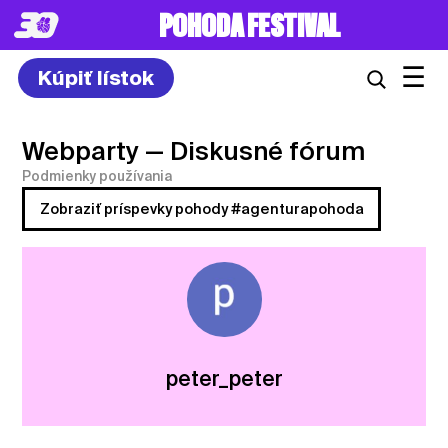
POHODA FESTIVAL
☰
Kúpiť lístok
Webparty
— Diskusné fórum
Podmienky používania
Zobraziť príspevky pohody #agenturapohoda
peter_peter