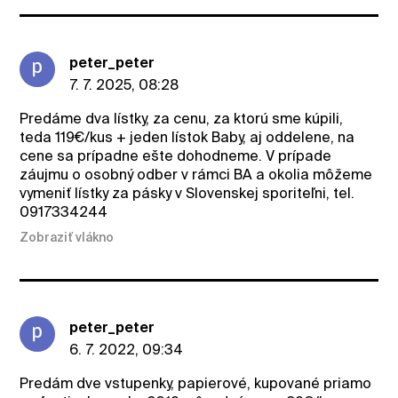
peter_peter
7. 7. 2025, 08:28
Predáme dva lístky, za cenu, za ktorú sme kúpili,
teda 119€/kus + jeden lístok Baby, aj oddelene, na
cene sa prípadne ešte dohodneme. V prípade
záujmu o osobný odber v rámci BA a okolia môžeme
vymeniť lístky za pásky v Slovenskej sporiteľni, tel.
0917334244
Zobraziť vlákno
peter_peter
6. 7. 2022, 09:34
Predám dve vstupenky, papierové, kupované priamo