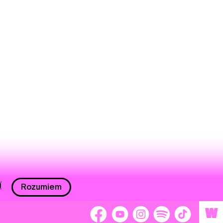
í
Rozumiem
W