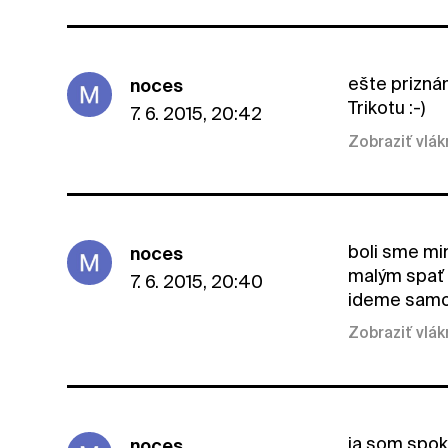
ešte prizná
noces
Trikotu :-)
7. 6. 2015, 20:42
Zobraziť vlá
boli sme min
noces
malým spať 
7. 6. 2015, 20:40
ideme samo
Zobraziť vlá
ja som spoko
noces