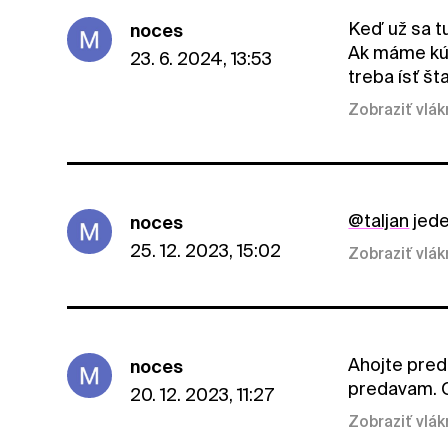
Keď už sa t
noces
Ak máme kúp
23. 6. 2024, 13:53
treba ísť š
Zobraziť vlá
@taljan
jede
noces
25. 12. 2023, 15:02
Zobraziť vlá
Ahojte pred
noces
predavam. O
20. 12. 2023, 11:27
Zobraziť vlá