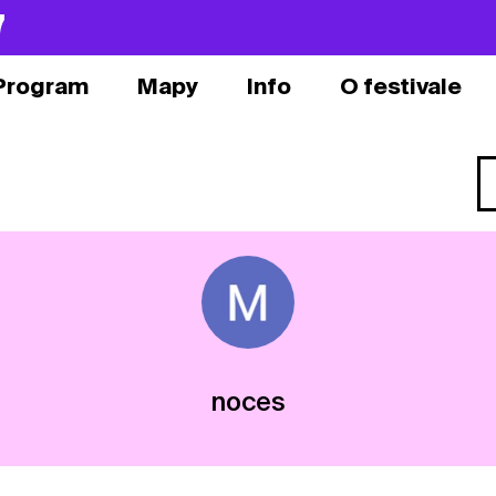
7
Program
Mapy
Info
O festivale
noces