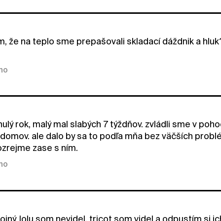
m, že na teplo sme prepašovali skladací dáždnik a hlu
kno
ulý rok, malý mal slabých 7 týždňov. zvládli sme v poh
domov. ale dalo by sa to podľa mňa bez väčších prob
zrejme zase s ním.
kno
jný. lolu som nevidel. tricot som videl a odpustím si i