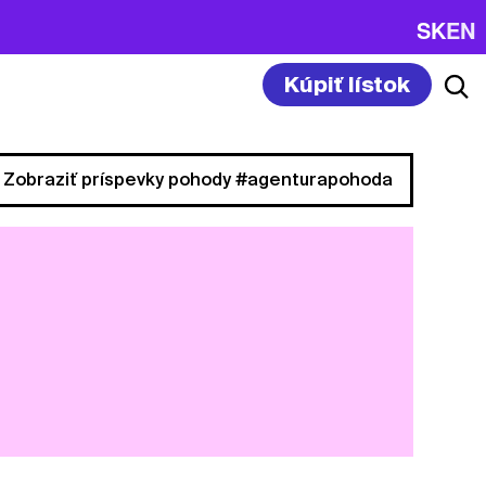
SK
EN
Kúpiť lístok
Zobraziť príspevky pohody #agenturapohoda