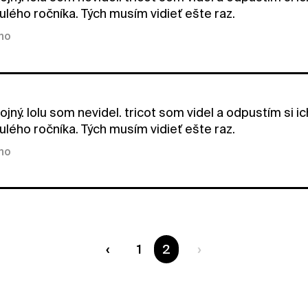
ulého ročníka. Tých musím vidieť ešte raz.
kno
jný. lolu som nevidel. tricot som videl a odpustím si i
ulého ročníka. Tých musím vidieť ešte raz.
kno
1
Ste na strane
2