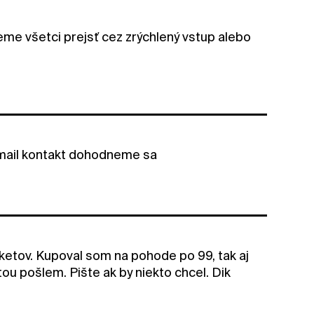
e všetci prejsť cez zrýchlený vstup alebo
j mail kontakt dohodneme sa
etov. Kupoval som na pohode po 99, tak aj
 pošlem. Pište ak by niekto chcel. Dik