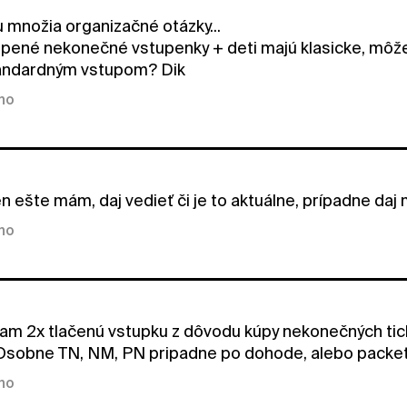
u množia organizačné otázky...
ené nekonečné vstupenky + deti majú klasicke, môžem
tandardným vstupom? Dik
kno
n ešte mám, daj vedieť či je to aktuálne, prípadne da
kno
am 2x tlačenú vstupku z dôvodu kúpy nekonečných tick
sobne TN, NM, PN pripadne po dohode, alebo packetou
kno