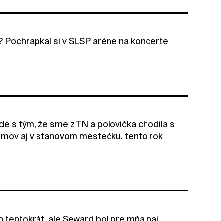
k? Pochrapkal si v SLSP aréne na koncerte
ode s tým, že sme z TN a polovička chodila s
lémov aj v stanovom mestečku. tento rok
ch tentokrát, ale Seward bol pre mňa naj