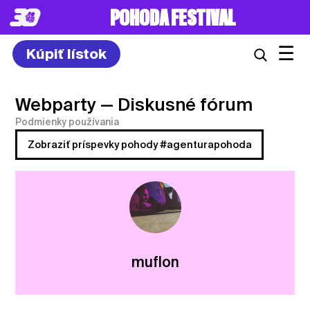
POHODA FESTIVAL
☰
Kúpiť lístok
Webparty
— Diskusné fórum
Podmienky používania
Zobraziť príspevky pohody #agenturapohoda
muflon