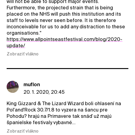
will not be able to support major events.
Furthermore, the projected strain that is being
placed on the NHS will push this institution and its
staff to levels never seen before. It is therefore
inconceivable for us to add any distraction to these
organisations."
https://www.allpointseastfestival.com/blog/2020-
update/
Zobraziť vlákno
muflon
20. 1. 2020, 20:45
King Gizzard & The Lizard Wizard boli ohlasení na
Pol'and'Rock 30.7/1.8 to vyzera na šancu pre
Pohodu? hrajú na Primavere tak snáď už majú
španielske festivaly vybavné...
Zobraziť vlákno