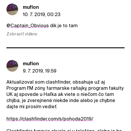
muflon
10. 7. 2019, 00:23
@Captain_Obvious
dik je to tam
Zobraziť vlákno
muflon
9. 7. 2019, 19:59
Aktualizoval som clashfinder, obsahuje už aj
Program FM zóny, farmarske raňajky, program fakulty
UK aj spovede u Haľka ak viete o niečom čo tam
chýba, je zverejnené niekde inde alebo je chybne
dajte mi prosím vedieť.
https://clashfinder.com/s/pohoda2019/