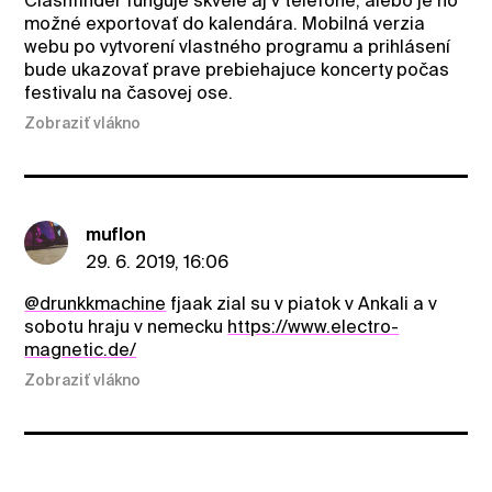
Clashfinder funguje skvele aj v telefóne, alebo je ho
možné exportovať do kalendára. Mobilná verzia
webu po vytvorení vlastného programu a prihlásení
bude ukazovať prave prebiehajuce koncerty počas
festivalu na časovej ose.
Zobraziť vlákno
muflon
29. 6. 2019, 16:06
@drunkkmachine
fjaak zial su v piatok v Ankali a v
sobotu hraju v nemecku
https://www.electro-
magnetic.de/
Zobraziť vlákno