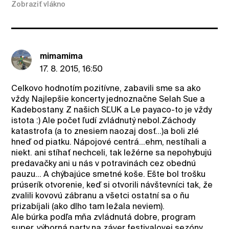
Zobraziť vlákno
mimamima
17. 8. 2015, 16:50
Celkovo hodnotím pozitívne, zabavili sme sa ako
vždy. Najlepšie koncerty jednoznačne Selah Sue a
Kadebostany. Z našich SĽUK a Le payaco-to je vždy
istota :) Ale počet ľudí zvládnutý nebol.Záchody
katastrofa (a to znesiem naozaj dosť...)a boli zlé
hneď od piatku. Nápojové centrá...ehm, nestíhali a
niekt. ani stíhať nechceli, tak ležérne sa nepohybujú
predavačky ani u nás v potravinách cez obednú
pauzu... A chýbajúce smetné koše. Ešte bol trošku
prúserík otvorenie, keď si otvorili návštevníci tak, že
zvalili kovovú zábranu a všetci ostatní sa o ňu
prizabíjali (ako dlho tam ležala neviem).
Ale búrka podľa mňa zvládnutá dobre, program
super, výborná party na záver festivalovej sezóny