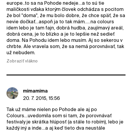
europe..to sa na Pohode nedeje...a to sú tie
maličkosti vďaka ktorým človek odchádza s pocitom
že bol "doma", že mu bolo dobre, že chce späť, že sa
nevie dočkať...aspoň ja to tak mám.....na colours
idem lebo je tam fajn, dobrá hudba, zaujímavý areál,
dobrá cena, je to blízko a je to lepšie než sedieť
doma. Na Pohodu idem lebo musím. Aj so sekerou v
chrbte. Ale vravela som, že sa nemá porovnávať, tak
už nebudem.
Zobraziť vlákno
mimamima
20. 7. 2015, 15:56
Tak už máme nielen po Pohode ale aj po
Colours...uvedomila som si tam, že porovnávať
festivaly je skrátka hlúposť (a stále to robím), lebo je
každý iný a inde...a aj keď tieto dva neustále