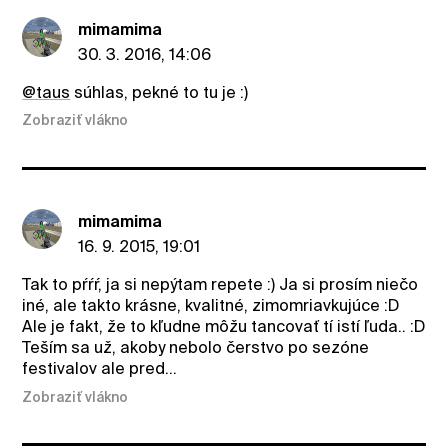
mimamima
30. 3. 2016, 14:06
@taus
súhlas, pekné to tu je :)
Zobraziť vlákno
mimamima
16. 9. 2015, 19:01
Tak to pŕŕŕ, ja si nepýtam repete :) Ja si prosím niečo
iné, ale takto krásne, kvalitné, zimomriavkujúce :D
Ale je fakt, že to kľudne môžu tancovať tí istí ľuda.. :D
Teším sa už, akoby nebolo čerstvo po sezóne
festivalov ale pred...
Zobraziť vlákno