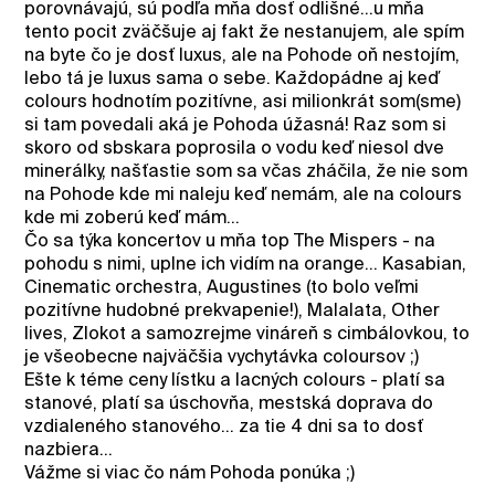
porovnávajú, sú podľa mňa dosť odlišné...u mňa
tento pocit zväčšuje aj fakt že nestanujem, ale spím
na byte čo je dosť luxus, ale na Pohode oň nestojím,
lebo tá je luxus sama o sebe. Každopádne aj keď
colours hodnotím pozitívne, asi milionkrát som(sme)
si tam povedali aká je Pohoda úžasná! Raz som si
skoro od sbskara poprosila o vodu keď niesol dve
minerálky, našťastie som sa včas zháčila, že nie som
na Pohode kde mi naleju keď nemám, ale na colours
kde mi zoberú keď mám...
Čo sa týka koncertov u mňa top The Mispers - na
pohodu s nimi, uplne ich vidím na orange... Kasabian,
Cinematic orchestra, Augustines (to bolo veľmi
pozitívne hudobné prekvapenie!), Malalata, Other
lives, Zlokot a samozrejme vináreň s cimbálovkou, to
je všeobecne najväčšia vychytávka coloursov ;)
Ešte k téme ceny lístku a lacných colours - platí sa
stanové, platí sa úschovňa, mestská doprava do
vzdialeného stanového... za tie 4 dni sa to dosť
nazbiera...
Vážme si viac čo nám Pohoda ponúka ;)