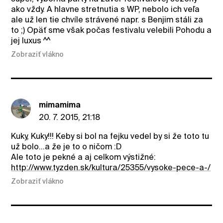
ako vždy. A hlavne stretnutia s WP, nebolo ich veľa
ale už len tie chvíle strávené napr. s Benjim stáli za
to ;) Opäť sme však počas festivalu velebili Pohodu a
jej luxus ^^
Zobraziť vlákno
mimamima
20. 7. 2015, 21:18
Kuky, Kuky!!! Keby si bol na fejku vedel by si že toto tu
už bolo...a že je to o ničom :D
Ale toto je pekné a aj celkom výstižné:
http://www.tyzden.sk/kultura/25355/vysoke-pece-a-/
Zobraziť vlákno