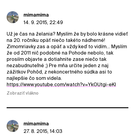
mimamima
14. 9. 2015, 22:49
Už je čas na želania? Myslím že by bolo krásne vidieť
na 20. ročníku opäť niečo takéto nádherné!
Zimomriavky zas a opäť a vždy keď to vidím... Myslím
že od 2011 nič podobné na Pohode nebolo, tak
prosíím objavte a dotiahnite zase niečo tak
nezabudnuteľné ;) Pre mňa určite jeden z naj
zážitkov Pohôd, z nekoncertného súdka asi to
najlepšie čo som videla.
https://www.youtube.com/watch?v=YkOUtgi-eKI
Zobraziť vlákno
mimamima
27. 8. 2015, 14:03