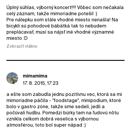
Úplný súhlas, výborný koncert!!!! Vôbec som nečakala
celý záznam, takže mimoriadne potešil :)
Pre nálepku som stále vhodné miesto nenašla! Na
bicykli sú pohodové bábätká tak to nebudem
preplácavať, musí sa nájsť iné vhodné významné
miesto :D
Zobraziť vlákno
mimamima
17. 8. 2015, 17:23
a ešte som zabudla jednu pozitívnu vec, ktorá sa mi
mimoriadne páčila - "foodstage", minipodium, ktoré
bolo v gastro zóne, takže sme sedeli, jedli a
počúvali hudbu. Pomedzi búrky tam na ľudovú nôtu
vznikla celkom dobrá veselica s výbornou
atmosférou, toto bol super nápad :)