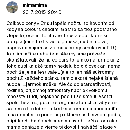
mimamima
20. 7. 2015, 20:40
Celkovo ceny v Čr su lepšie než tu, to hovorím od
kedy na colours chodím. Gastro sa tiež podstatne
zlepšilo, ocenili to hlavne Taus a spol. ktoré si
potrpia (mne fakt stačí cigánska, nudle a pivo,
ospravedlňujem sa za moju nefajnšmekrovosť :D ),
toto im určite neberiem. Ale my sme práveže
skonštatovali, že na colours to je ako na jarmoku, z
toho publika aké tam v nedelu bolo človek ani nemal
pocit že je na festivale ..(ale to len náš súkromný
pocit).Z každého stánku tam blekotá nejaká šílená
hudba,....jarmok trošku. Ale čo do starostlivosti,
rodinnej príjemnej atmosféry napriek velkému
množstvu ľudí, nejakého pocitu že sme tu všetci
spolu, tiež môj pocit že organizátori chcu aby sme
sa tam cítili dobre,...skrátka v tomto colours podľa
mňa nestíha...o príšernej reklame na hlavnom podiu,
prípitkoch, balónoch hned na úvod...reči o tom ako
máme peniaze a vieme si dovoliť najväčší stage v