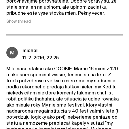
porovnavajme porovnatelne. Dopbre spravy su, ze
stale sme len na uplnom, ale uplnom zaciatku,
pribudne este vyse stovka mien. Pekny vecer.
Show thread
michal
M
11. 2. 2016, 22:25
Mile nase stalice ako COOKIE. Mame 16 mien z 120...
a ako som spominal vyssie, tesime sa na leto. Z
troch potvrdenych velkych mien sme my nadseni a
podla rekordneho predaja listkov nielen my. Ked tu
niekedy citam niektore komenty tak mam chut ist
robit politiku (hahaha), ale situacia je uplne rovnaka
ako minule roky. My nie sme festival, ktory vlastni
nadnarodna megainstitucia s 40 festivalmi v lete (ti
potvrdzuju logicky ako prvi), neberieme peniaze od
statu a nemozeme preplacat kapely v sutazi "my