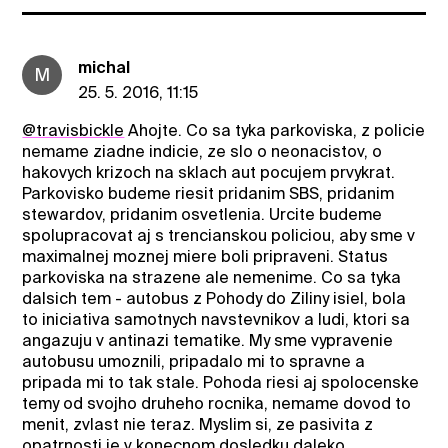
michal
M
25. 5. 2016, 11:15
@travisbickle
Ahojte. Co sa tyka parkoviska, z policie
nemame ziadne indicie, ze slo o neonacistov, o
hakovych krizoch na sklach aut pocujem prvykrat.
Parkovisko budeme riesit pridanim SBS, pridanim
stewardov, pridanim osvetlenia. Urcite budeme
spolupracovat aj s trencianskou policiou, aby sme v
maximalnej moznej miere boli pripraveni. Status
parkoviska na strazene ale nemenime. Co sa tyka
dalsich tem - autobus z Pohody do Ziliny isiel, bola
to iniciativa samotnych navstevnikov a ludi, ktori sa
angazuju v antinazi tematike. My sme vypravenie
autobusu umoznili, pripadalo mi to spravne a
pripada mi to tak stale. Pohoda riesi aj spolocenske
temy od svojho druheho rocnika, nemame dovod to
menit, zvlast nie teraz. Myslim si, ze pasivita z
opatrnosti je v konecnom dosledku daleko