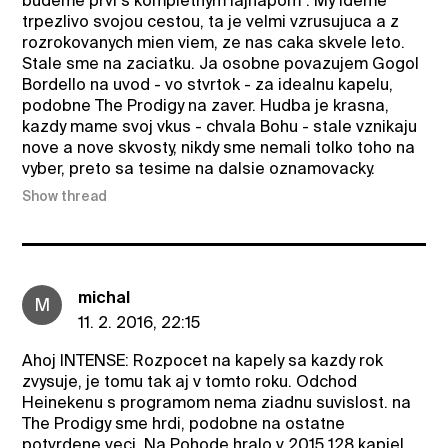
budeme prvi s kompletnym lajnapom". My ideme
trpezlivo svojou cestou, ta je velmi vzrusujuca a z
rozrokovanych mien viem, ze nas caka skvele leto.
Stale sme na zaciatku. Ja osobne povazujem Gogol
Bordello na uvod - vo stvrtok - za idealnu kapelu,
podobne The Prodigy na zaver. Hudba je krasna,
kazdy mame svoj vkus - chvala Bohu - stale vznikaju
nove a nove skvosty, nikdy sme nemali tolko toho na
vyber, preto sa tesime na dalsie oznamovacky.
Show thread
michal
M
11. 2. 2016, 22:15
Ahoj INTENSE: Rozpocet na kapely sa kazdy rok
zvysuje, je tomu tak aj v tomto roku. Odchod
Heinekenu s programom nema ziadnu suvislost. na
The Prodigy sme hrdi, podobne na ostatne
potvrdene veci. Na Pohode hralo v 2015 128 kapiel,