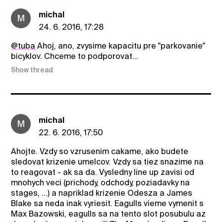
michal
M
24. 6. 2016, 17:28
@tuba
Ahoj, ano, zvysime kapacitu pre "parkovanie"
bicyklov. Chceme to podporovat...
Show thread
michal
M
22. 6. 2016, 17:50
Ahojte. Vzdy so vzrusenim cakame, ako budete
sledovat krizenie umelcov. Vzdy sa tiez snazime na
to reagovat - ak sa da. Vysledny line up zavisi od
mnohych veci (prichody, odchody, poziadavky na
stages, ...) a napriklad krizenie Odesza a James
Blake sa neda inak vyriesit. Eagulls vieme vymenit s
Max Bazowski, eagulls sa na tento slot posubulu az