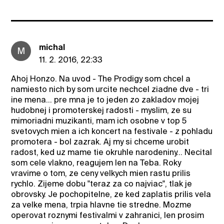
michal
M
11. 2. 2016, 22:33
Ahoj Honzo. Na uvod - The Prodigy som chcel a
namiesto nich by som urcite nechcel ziadne dve - tri
ine mena... pre mna je to jeden zo zakladov mojej
hudobnej i promoterskej radosti - myslim, ze su
mimoriadni muzikanti, mam ich osobne v top 5
svetovych mien a ich koncert na festivale - z pohladu
promotera - bol zazrak. Aj my si chceme urobit
radost, ked uz mame tie okruhle narodeniny... Necital
som cele vlakno, reagujem len na Teba. Roky
vravime o tom, ze ceny velkych mien rastu prilis
rychlo. Zijeme dobu "teraz za co najviac", tlak je
obrovsky. Je pochopitelne, ze ked zaplatis prilis vela
za velke mena, trpia hlavne tie stredne. Mozme
operovat roznymi festivalmi v zahranici, len prosim