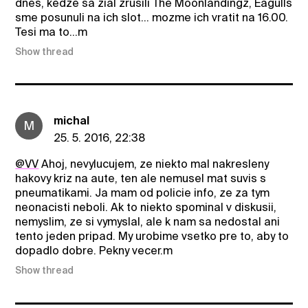
dnes, kedze sa zial zrusili The Moonlandingz, Eagulls
sme posunuli na ich slot... mozme ich vratit na 16.00.
Tesi ma to...m
Show thread
michal
M
25. 5. 2016, 22:38
@VV
Ahoj, nevylucujem, ze niekto mal nakresleny
hakovy kriz na aute, ten ale nemusel mat suvis s
pneumatikami. Ja mam od policie info, ze za tym
neonacisti neboli. Ak to niekto spominal v diskusii,
nemyslim, ze si vymyslal, ale k nam sa nedostal ani
tento jeden pripad. My urobime vsetko pre to, aby to
dopadlo dobre. Pekny vecer.m
Show thread