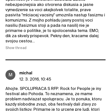
nebezpecnejsia ako otvorena diskusia a jasne
vymedzenie sa voci akejkolvek totalite, prave
pasivita "mlciacej vacsiny" umoznila nastup fasizmu i
komunizmu. Z mojho pohladu jasny postoj voci
nasiliu (fasizmus stoji a pada na nasili) nie je
primarne o politike, je to spolocenska tema. EMO,
dik za skvely prispevok. Pekny den, kracame dalej
svojou cestou...
Show thread
michal
M
12. 3. 2016, 10:45
Ahojte. SPOLUPRACA S RFP: Rock for People je iny
festival ako Pohoda. To neznamena, ze mame
problem nadviazat spolupracu. Je to ponuka, ktoru
kazdy slobodne zvazi, oba festivaly dali zlavy zo
svojich listkov. Primarne je to urcene pre ludi, ktori