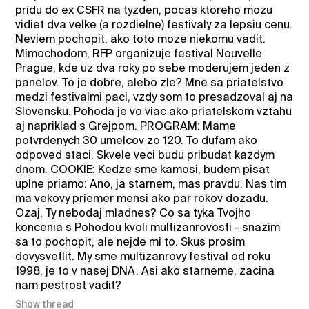
pridu do ex CSFR na tyzden, pocas ktoreho mozu
vidiet dva velke (a rozdielne) festivaly za lepsiu cenu.
Neviem pochopit, ako toto moze niekomu vadit.
Mimochodom, RFP organizuje festival Nouvelle
Prague, kde uz dva roky po sebe moderujem jeden z
panelov. To je dobre, alebo zle? Mne sa priatelstvo
medzi festivalmi paci, vzdy som to presadzoval aj na
Slovensku. Pohoda je vo viac ako priatelskom vztahu
aj napriklad s Grejpom. PROGRAM: Mame
potvrdenych 30 umelcov zo 120. To dufam ako
odpoved staci. Skvele veci budu pribudat kazdym
dnom. COOKIE: Kedze sme kamosi, budem pisat
uplne priamo: Ano, ja starnem, mas pravdu. Nas tim
ma vekovy priemer mensi ako par rokov dozadu.
Ozaj, Ty nebodaj mladnes? Co sa tyka Tvojho
koncenia s Pohodou kvoli multizanrovosti - snazim
sa to pochopit, ale nejde mi to. Skus prosim
dovysvetlit. My sme multizanrovy festival od roku
1998, je to v nasej DNA. Asi ako starneme, zacina
nam pestrost vadit?
Show thread