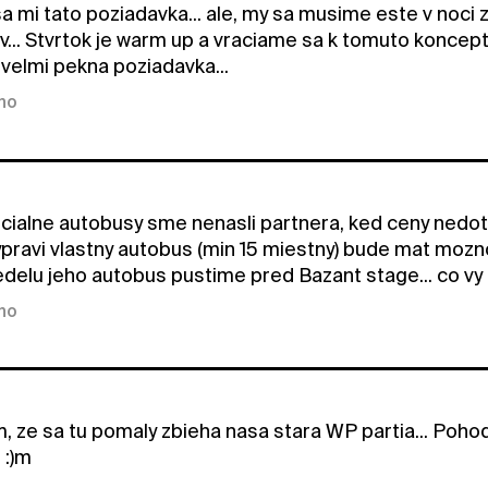
 sa mi tato poziadavka... ale, my sa musime este v noci zo
... Stvrtok je warm up a vraciame sa k tomuto konceptu
le velmi pekna poziadavka...
kno
ecialne autobusy sme nenasli partnera, ked ceny nedotu
vypravi vlastny autobus (min 15 miestny) bude mat mozn
nedelu jeho autobus pustime pred Bazant stage... co vy
kno
im, ze sa tu pomaly zbieha nasa stara WP partia... Po
. :)m