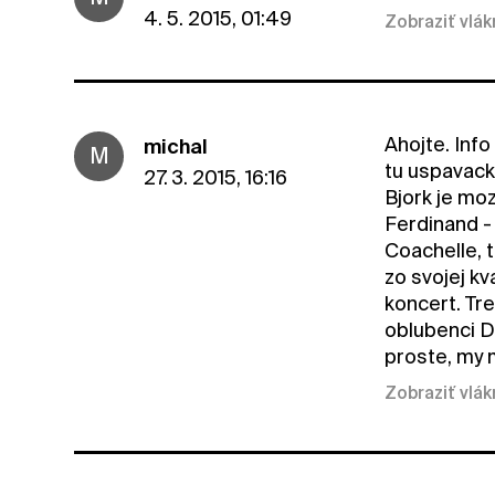
4. 5. 2015, 01:49
Zobraziť vlá
Ahojte. Inf
michal
M
tu uspavacku
27. 3. 2015, 16:16
Bjork je moz
Ferdinand -
Coachelle, 
zo svojej kv
koncert. Tr
oblubenci Di
proste, my 
Zobraziť vlá