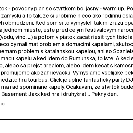
rtok - povodny plan so stvrtkom bol jasny - warm up. P
amyslu a to tak, ze si urobime nieco ako rodinnu osla
h obmedzeni. Ked som si to vymyslel, tak mi zrazu opa
na jednom mieste, este pred celym festivalovym naroc
 (vodu, vino, ...) a potom v piatok zacat riesit tych tisic
reco by mali mat problem s domacimi kapelami, skut
nemam problem s katalanskou kapelou, ani so Spaniel
acu kapelu a ked idem do Rumunska, to iste. A ked sa
o, alebo sa prejst arealom, alebo idem kecat s kamosmi
promujeme ako zahrievacku. Vymyslame vselijake pek
dzito hra tourbus, Click je uplne fantasticky party 
y ma rad spominane kapely. Ocakavam, ze stvrtok bude
 Basement Jaxx ked hrali druhykrat... Pekny den.
kno