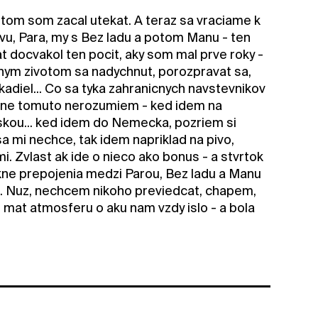
otom som zacal utekat. A teraz sa vraciame k
vu, Para, my s Bez ladu a potom Manu - ten
t docvakol ten pocit, aky som mal prve roky -
nym zivotom sa nadychnut, porozpravat sa,
 lakadiel... Co sa tyka zahranicnych navstevnikov
ocne tomuto nerozumiem - ked idem na
skou... ked idem do Nemecka, pozriem si
 mi nechce, tak idem napriklad na pivo,
. Zvlast ak ide o nieco ako bonus - a stvrtok
ne prepojenia medzi Parou, Bez ladu a Manu
DJ. Nuz, nechcem nikoho previedcat, chapem,
 mat atmosferu o aku nam vzdy islo - a bola