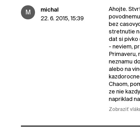
Ahojte. Stv
michal
M
povodnemu z
22. 6. 2015, 15:39
bez casovyc
stretnutie 
dat si pivko
- neviem, p
Primaveru, 
neznamu dom
alebo na vin
kazdorocne 
Chaom, pome
ze nie kazd
napriklad na
Zobraziť vlá