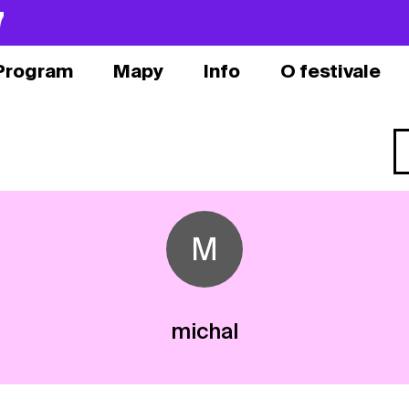
7
Program
Mapy
Info
O festivale
M
michal