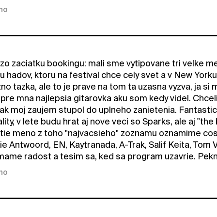
kno
o zo zaciatku bookingu: mali sme vytipovane tri velke 
 hadov, ktoru na festival chce cely svet a v New Yorku si
no tazka, ale to je prave na tom ta uzasna vyzva, ja s
 pre mna najlepsia gitarovka aku som kedy videl. Chcel
tak moj zaujem stupol do uplneho zanietenia. Fantastic
ality, v lete budu hrat aj nove veci so Sparks, ale aj "t
etie meno z toho "najvacsieho" zoznamu oznamime coskor
e Antwoord, EN, Kaytranada, A-Trak, Salif Keita, Tom Ve
mame radost a tesim sa, ked sa program uzavrie. Pekn
kno