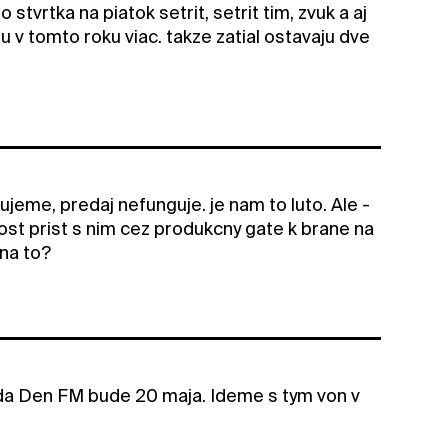
 stvrtka na piatok setrit, setrit tim, zvuk a aj
 v tomto roku viac. takze zatial ostavaju dve
jeme, predaj nefunguje. je nam to luto. Ale -
ost prist s nim cez produkcny gate k brane na
 na to?
hoda Den FM bude 20 maja. Ideme s tym von v