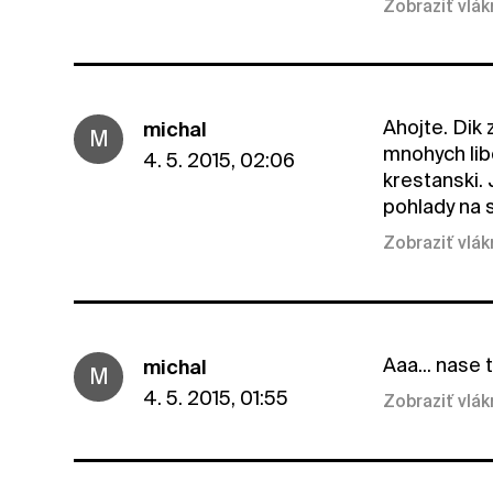
Zobraziť vlá
Ahojte. Dik
michal
M
mnohych libe
4. 5. 2015, 02:06
krestanski. 
pohlady na 
Zobraziť vlá
Aaa... nase 
michal
M
4. 5. 2015, 01:55
Zobraziť vlá