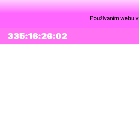
Používaním webu vy
335:16:26:01
NEWSLETTER
Prihlásiť sa
Súhlasím so zapísaním mojej e-mailovej adresy do Pohoda Newslettra a
využívaním na marketingové účely.