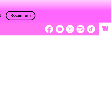
í
Rozumiem
W
 nám 2 %
Brigádnici
Dobrovoľníci
adors
Separátori
tage