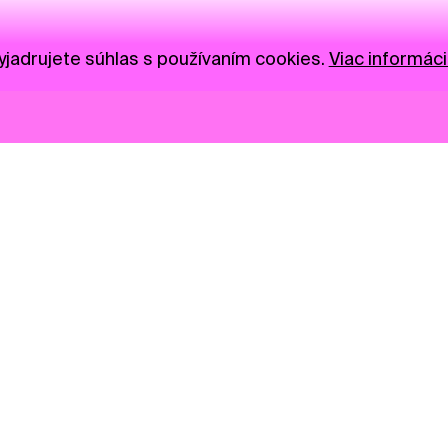
jadrujete súhlas s používaním cookies.
Viac informáci
Novinky
Darujte
Privacy Policy
NGO
Press
Ambass
Gastro
Visual S
Market zóna