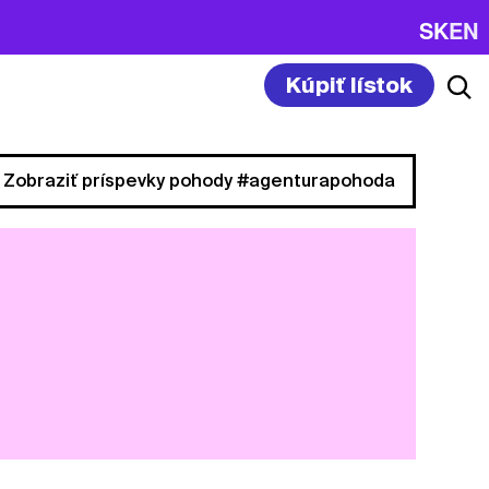
SK
EN
Kúpiť lístok
Zobraziť príspevky pohody #agenturapohoda