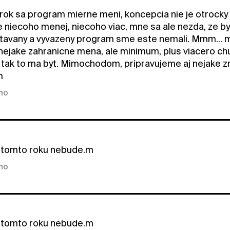
 rok sa program mierne meni, koncepcia nie je otrocky 
niecoho menej, niecoho viac, mne sa ale nezda, ze by 
tavany a vyvazeny program sme este nemali. Mmm... mysl
 nejake zahranicne mena, ale minimum, plus viacero chu
 tak to ma byt. Mimochodom, pripravujeme aj nejake zmen
m
kno
 v tomto roku nebude.m
kno
 v tomto roku nebude.m