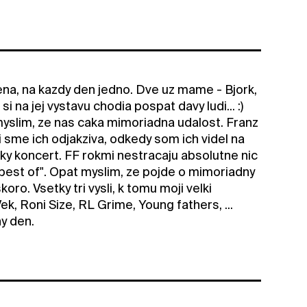
mena, na kazdy den jedno. Dve uz mame - Bjork,
 na jej vystavu chodia pospat davy ludi... :)
i myslim, ze nas caka mimoriadna udalost. Franz
i sme ich odjakziva, odkedy som ich videl na
ky koncert. FF rokmi nestracaju absolutne nic
he best of". Opat myslim, ze pojde o mimoriadny
o. Vsetky tri vysli, k tomu moji velki
k, Roni Size, RL Grime, Young fathers, ...
y den.