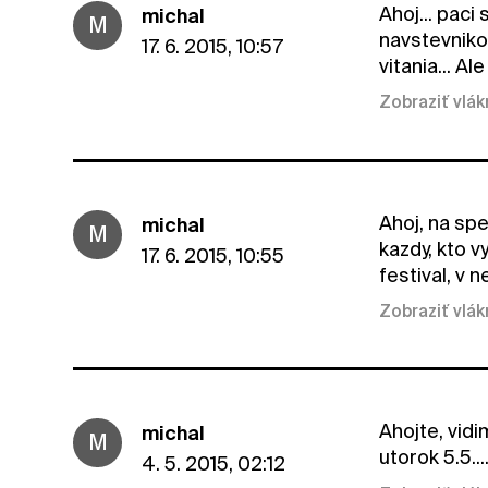
Ahoj... paci
michal
M
navstevnikov
17. 6. 2015, 10:57
vitania... A
Zobraziť vlá
Ahoj, na sp
michal
M
kazdy, kto 
17. 6. 2015, 10:55
festival, v 
Zobraziť vlá
Ahojte, vid
michal
M
utorok 5.5...
4. 5. 2015, 02:12