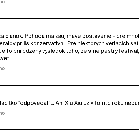
kno
 za clanok. Pohoda ma zaujimave postavenie - pre mnohy
ralov prilis konzervativni. Pre niektorych veriacich sata
Je to prirodzeny vysledok toho, ze sme pestry festival,
svet.
kno
tlacitko "odpovedat"... Ani Xiu Xiu uz v tomto roku nebude
kno