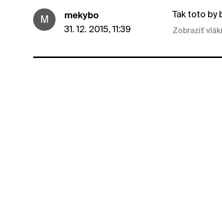
Tak toto by
mekybo
M
31. 12. 2015, 11:39
Zobraziť vlá