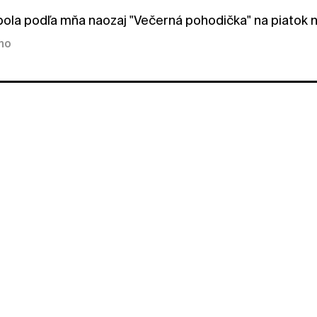
 bola podľa mňa naozaj "Večerná pohodička" na piatok n
kno