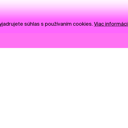
jadrujete súhlas s používaním cookies.
Viac informáci
Novinky
Darujte
Privacy Policy
NGO
Press
Ambass
Gastro
Visual S
Market zóna