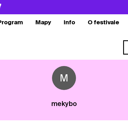
7
Program
Mapy
Info
O festivale
M
mekybo