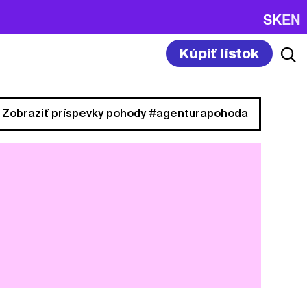
SK
EN
Kúpiť lístok
Zobraziť príspevky pohody #agenturapohoda