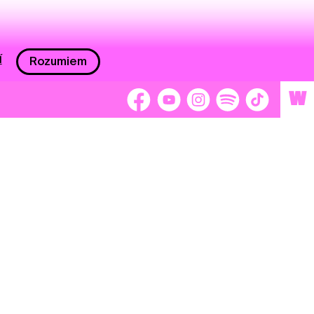
í
Rozumiem
W
 nám 2 %
Brigádnici
Dobrovoľníci
adors
Separátori
tage