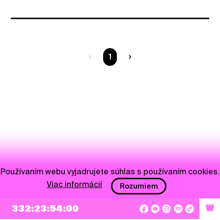
Ste na strane
1
Používaním webu vyjadrujete súhlas s používaním cookies.
Viac informácií
Rozumiem
332:23:54:00
W