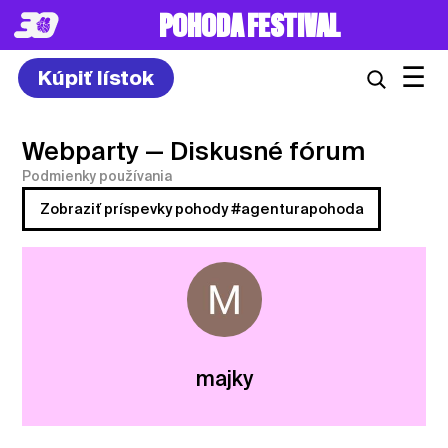
POHODA FESTIVAL
☰
Kúpiť lístok
Webparty
— Diskusné fórum
Podmienky používania
Zobraziť príspevky pohody #agenturapohoda
majky