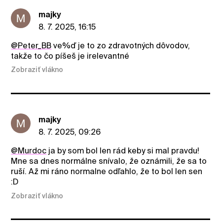
majky
8. 7. 2025, 16:15
@Peter_BB
ve%ď je to zo zdravotných dôvodov,
takže to čo píšeš je irelevantné
Zobraziť vlákno
majky
8. 7. 2025, 09:26
@Murdoc
ja by som bol len rád keby si mal pravdu!
Mne sa dnes normálne snívalo, že oznámili, že sa to
ruší. Až mi ráno normalne odľahlo, že to bol len sen
:D
Zobraziť vlákno