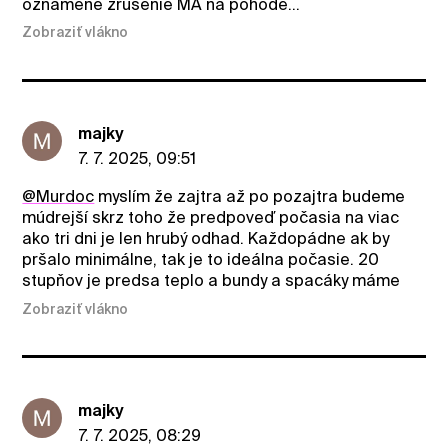
oznámené zrušenie MA na pohode...
Zobraziť vlákno
majky
7. 7. 2025, 09:51
@Murdoc
myslím že zajtra až po pozajtra budeme
múdrejší skrz toho že predpoveď počasia na viac
ako tri dni je len hrubý odhad. Každopádne ak by
pršalo minimálne, tak je to ideálna počasie. 20
stupňov je predsa teplo a bundy a spacáky máme
Zobraziť vlákno
majky
7. 7. 2025, 08:29