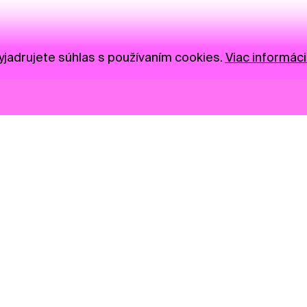
jadrujete súhlas s používaním cookies.
Viac informáci
Novinky
Darujte
Privacy Policy
NGO
Press
Ambass
Gastro
Visual S
Market zóna