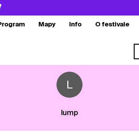
7
Program
Mapy
Info
O festivale
L
lump