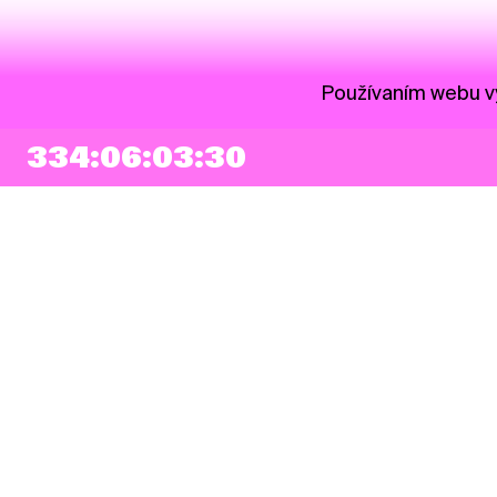
Používaním webu vy
334:06:03:29
NEWSLETTER
Prihlásiť sa
Súhlasím so zapísaním mojej e-mailovej adresy do Pohoda Newslettra a
využívaním na marketingové účely.