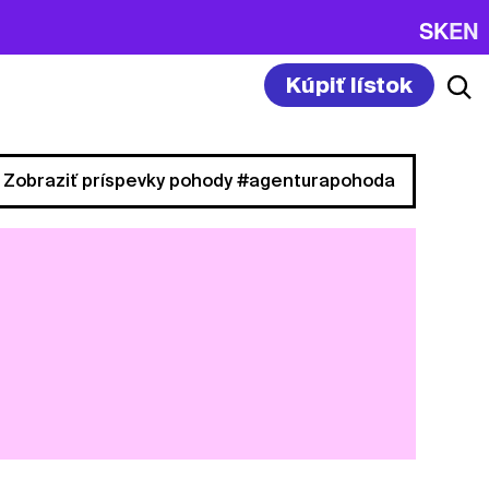
SK
EN
Kúpiť lístok
Zobraziť príspevky pohody #agenturapohoda