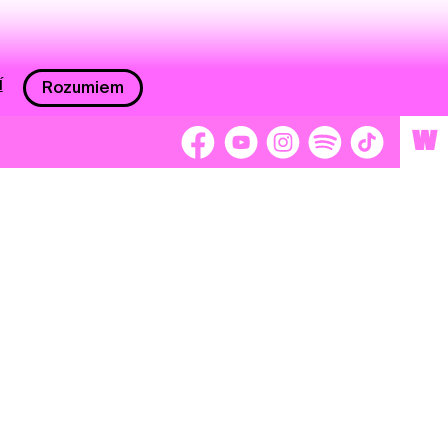
í
Rozumiem
W
 nám 2 %
Brigádnici
Dobrovoľníci
adors
Separátori
tage