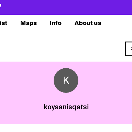
7
ist
Maps
Info
About us
K
koyaanisqatsi