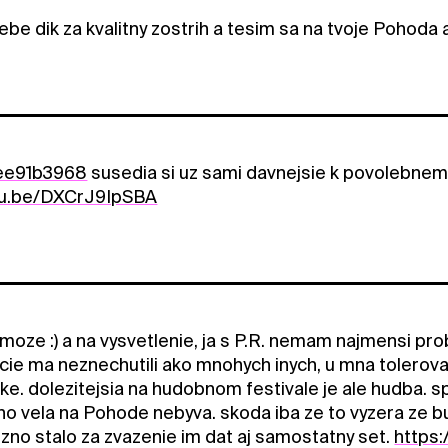
ebe dik za kvalitny zostrih a tesim sa na tvoje Pohoda
ee91b3968
susedia si uz sami davnejsie k povolebnemu 
utu.be/DXCrJ9IpSBA
moze :) a na vysvetlenie, ja s P.R. nemam najmensi pr
cie ma neznechutili ako mnohych inych, u mna tolerovan
tike. dolezitejsia na hudobnom festivale je ale hudba.
o vela na Pohode nebyva. skoda iba ze to vyzera ze bud
zno stalo za zvazenie im dat aj samostatny set.
https