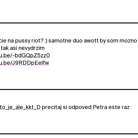
ie na pussy riot? :) samotne duo awott by som mozno si
 tak asi nevydrzim
utu.be/-bdGQpZ5zz0
utu.be/J9RDDpEelfw
o_je_ale_kkt_D
precitaj si odpoved Petra este raz