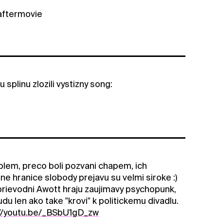
 aftermovie
splinu zlozili vystizny song:
oblem, preco boli pozvani chapem, ich
e hranice slobody prejavu su velmi siroke :)
 sprievodni Awott hraju zaujimavy psychopunk,
u len ako take "krovi" k politickemu divadlu.
://youtu.be/_BSbU1gD_zw