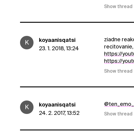
Show thread
ziadne reakc
koyaanisqatsi
K
recitovanie,
23. 1. 2018, 13:24
https://yo
https://yo
Show thread
@ten_emo_t
koyaanisqatsi
K
24. 2. 2017, 13:52
Show thread