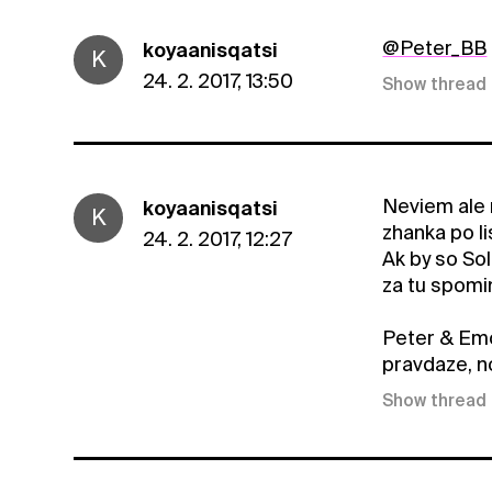
@Peter_BB
koyaanisqatsi
K
24. 2. 2017, 13:50
Show thread
Neviem ale m
koyaanisqatsi
K
zhanka po li
24. 2. 2017, 12:27
Ak by so So
za tu spomi
Peter & Emo
pravdaze, n
Show thread