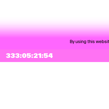
By using this websi
333:05:21:54
NEWSLETTER
Sign up
By checking this box, I agree that my e-mail address will be added to Pohoda
Newsletter and used for marketing purposes.