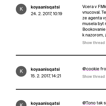
Vcera v FMk
koyaanisqatsi
K
vnucoval. T
24. 2. 2017, 10:19
ze agenta vy
musela byt 
Bookovanie 
k nazorom, 
Show thread
@cookie
fro
koyaanisqatsi
K
15. 2. 2017, 14:21
Show thread
@Tono
tak s
koyaanisqatsi
K