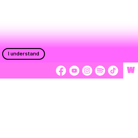
I understand
W
Workers
adors
Volunteers
tage
Separátori