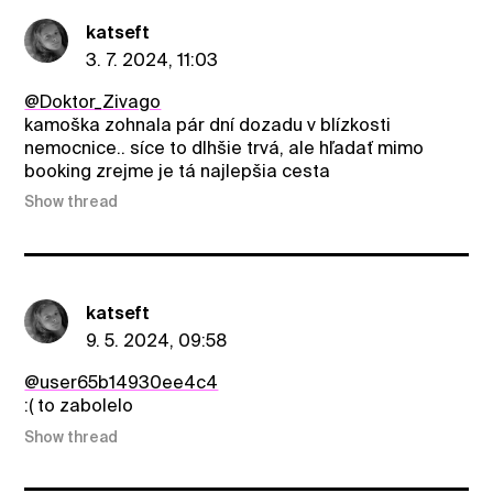
katseft
3. 7. 2024, 11:03
@Doktor_Zivago
kamoška zohnala pár dní dozadu v blízkosti
nemocnice.. síce to dlhšie trvá, ale hľadať mimo
booking zrejme je tá najlepšia cesta
Show thread
katseft
9. 5. 2024, 09:58
@user65b14930ee4c4
:( to zabolelo
Show thread