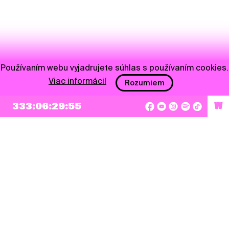
Používaním webu vyjadrujete súhlas s používaním cookies.
Viac informácií
Rozumiem
333:06:29:55
W
NEWSLETTER
Prihlásiť sa
Súhlasím so zapísaním mojej e-mailovej adresy do Pohoda Newslettra a využívaním
na marketingové účely.