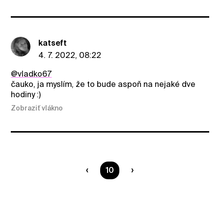
katseft
4. 7. 2022, 08:22
@vladko67
čauko, ja myslím, že to bude aspoň na nejaké dve
hodiny :)
Zobraziť vlákno
Ste na strane
10