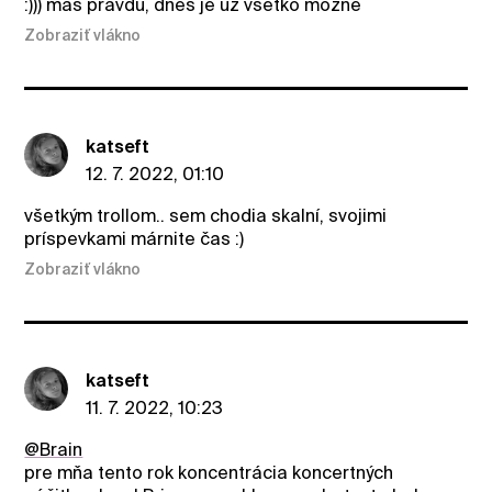
:))) máš pravdu, dnes je už všetko možné
Zobraziť vlákno
katseft
12. 7. 2022, 01:10
všetkým trollom.. sem chodia skalní, svojimi
príspevkami márnite čas :)
Zobraziť vlákno
katseft
11. 7. 2022, 10:23
@Brain
pre mňa tento rok koncentrácia koncertných