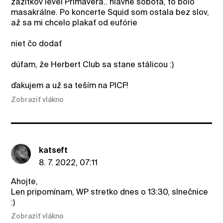
zážitkov level Primavera.. hlavne sobota, to bolo
masakrálne. Po koncerte Squid som ostala bez slov,
až sa mi chcelo plakať od eufórie
niet čo dodať
dúfam, že Herbert Club sa stane stálicou :)
ďakujem a už sa teším na PICF!
Zobraziť vlákno
katseft
8. 7. 2022, 07:11
Ahojte,
Len pripomínam, WP stretko dnes o 13:30, slnečnice
:)
Zobraziť vlákno