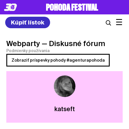
POHODA FESTIVAL
☰
Kúpiť lístok
Webparty
— Diskusné fórum
Podmienky používania
Zobraziť príspevky pohody #agenturapohoda
katseft