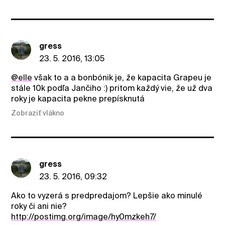
gress
23. 5. 2016, 13:05
@elle
však to a a bonbónik je, že kapacita Grapeu je
stále 10k podľa Jančiho :) pritom každý vie, že už dva
roky je kapacita pekne prepísknutá
Zobraziť vlákno
gress
23. 5. 2016, 09:32
Ako to vyzerá s predpredajom? Lepšie ako minulé
roky či ani nie?
http://postimg.org/image/hy0mzkeh7/