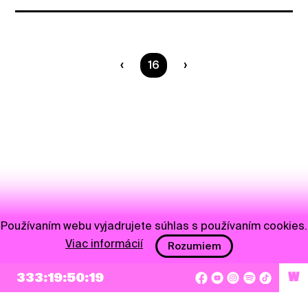
Ste na strane
16
Používaním webu vyjadrujete súhlas s používaním cookies.
Viac informácií
Rozumiem
333:19:50:19
W
NEWSLETTER