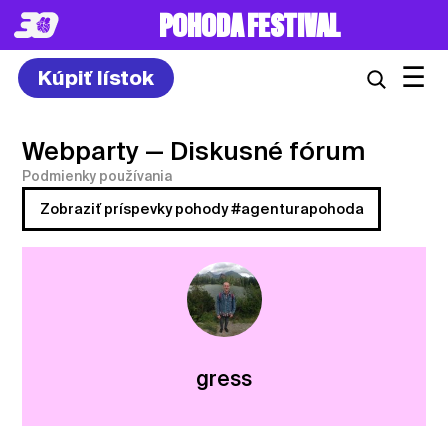
POHODA FESTIVAL
☰
Kúpiť lístok
Webparty
— Diskusné fórum
Podmienky používania
Zobraziť príspevky pohody #agenturapohoda
gress