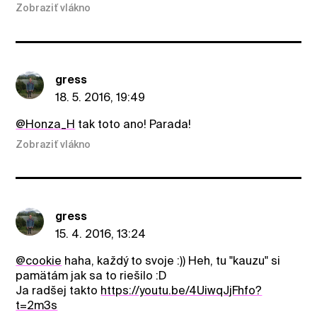
Zobraziť vlákno
gress
18. 5. 2016, 19:49
@Honza_H
tak toto ano! Parada!
Zobraziť vlákno
gress
15. 4. 2016, 13:24
@cookie
haha, každý to svoje :)) Heh, tu "kauzu" si
pamätám jak sa to riešilo :D
Ja radšej takto
https://youtu.be/4UiwqJjFhfo?
t=2m3s