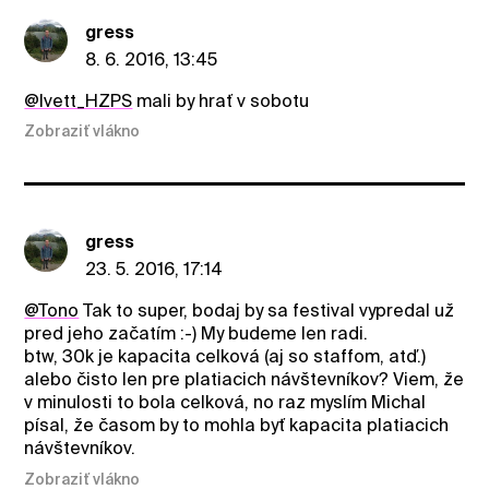
gress
8. 6. 2016, 13:45
@Ivett_HZPS
mali by hrať v sobotu
Zobraziť vlákno
gress
23. 5. 2016, 17:14
@Tono
Tak to super, bodaj by sa festival vypredal už
pred jeho začatím :-) My budeme len radi.
btw, 30k je kapacita celková (aj so staffom, atď.)
alebo čisto len pre platiacich návštevníkov? Viem, že
v minulosti to bola celková, no raz myslím Michal
písal, že časom by to mohla byť kapacita platiacich
návštevníkov.
Zobraziť vlákno