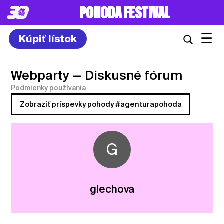
POHODA FESTIVAL
☰
Kúpiť lístok
Webparty
— Diskusné fórum
Podmienky používania
Zobraziť príspevky pohody #agenturapohoda
G
glechova