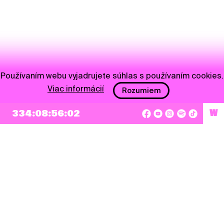
Používaním webu vyjadrujete súhlas s používaním cookies.
Viac informácií
Rozumiem
334:08:56:02
W
NEWSLETTER
Prihlásiť sa
Súhlasím so zapísaním mojej e-mailovej adresy do Pohoda Newslettra a využívaním
na marketingové účely.