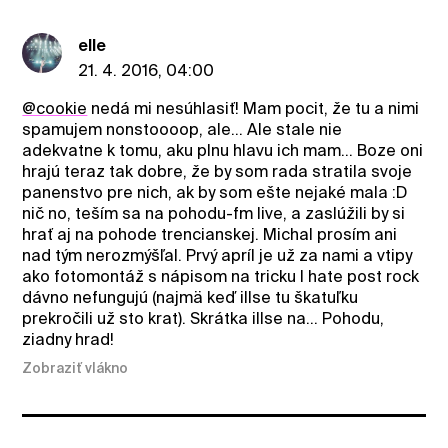
elle
21. 4. 2016, 04:00
@cookie
nedá mi nesúhlasiť! Mam pocit, že tu a nimi
spamujem nonstoooop, ale... Ale stale nie
adekvatne k tomu, aku plnu hlavu ich mam... Boze oni
hrajú teraz tak dobre, že by som rada stratila svoje
panenstvo pre nich, ak by som ešte nejaké mala :D
nič no, teším sa na pohodu-fm live, a zaslúžili by si
hrať aj na pohode trencianskej. Michal prosím ani
nad tým nerozmýšľal. Prvý apríl je už za nami a vtipy
ako fotomontáž s nápisom na tricku I hate post rock
dávno nefungujú (najmä keď illse tu škatuľku
prekročili už sto krat). Skrátka illse na... Pohodu,
ziadny hrad!
Zobraziť vlákno