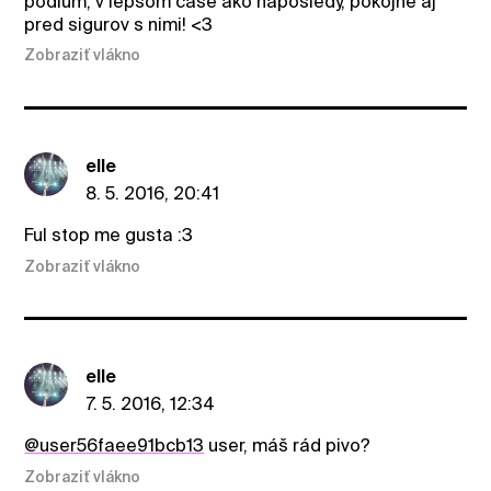
pódium, v lepšom čase ako naposledy, pokojne aj
pred sigurov s nimi! <3
Zobraziť vlákno
elle
8. 5. 2016, 20:41
Ful stop me gusta :3
Zobraziť vlákno
elle
7. 5. 2016, 12:34
@user56faee91bcb13
user, máš rád pivo?
Zobraziť vlákno