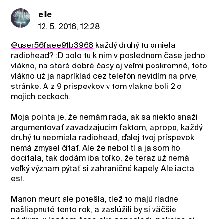
elle
12. 5. 2016, 12:28
@user56faee91b3968
každý druhý tu omiela
radiohead? :D bolo tu k nim v poslednom čase jedno
vlákno, na staré dobré časy aj veľmi poskromné, toto
vlákno už ja napríklad cez telefón nevidím na prvej
stránke. A z 9 prispevkov v tom vlakne boli 2 o
mojich ceckoch.
Moja pointa je, že nemám rada, ak sa niekto snaží
argumentovať zavadzajucim faktom, apropo, každý
druhý tu neomiela radiohead, ďalej tvoj príspevok
nemá zmysel čítať. Ale že nebol tl a ja som ho
docitala, tak dodám iba toľko, že teraz už nemá
veľký význam pýtať si zahraničné kapely. Ale iacta
est.
Manon meurt ale potešia, tiež to majú riadne
našliapnuté tento rok, a zaslúžili by si väčšie