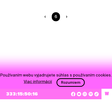
Ste na strane
6
Používaním webu vyjadrujete súhlas s používaním cookies.
Viac informácií
Rozumiem
333:15:50:16
W
NEWSLETTER
Prihlásiť sa