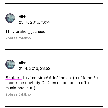
elle
23. 4. 2016, 13:14
TTT v prahe :)) juchuuu
Zobraziť vlákno
elle
21. 4. 2016, 23:52
@katseft
to víme, víme! A tešíme sa :) a dúfame že
nasetrime dovtedy :D už len na pohodu a off ich
musia booknut :)
Zobraziť vlákno