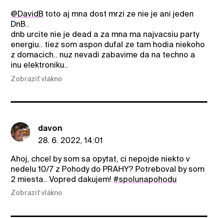
@DavidB
toto aj mna dost mrzi ze nie je ani jeden
DnB..
dnb urcite nie je dead a za mna ma najvacsiu party
energiu.. tiez som aspon dufal ze tam hodia niekoho
z domacich.. nuz nevadi zabavime da na techno a
inu elektroniku..
Zobraziť vlákno
davon
28. 6. 2022, 14:01
Ahoj, chcel by som sa opytat, ci nepojde niekto v
nedelu 10/7 z Pohody do PRAHY? Potreboval by som
2 miesta.. Vopred dakujem!
#spolunapohodu
Zobraziť vlákno