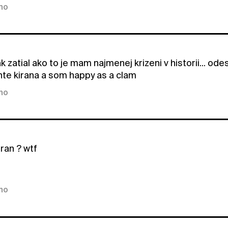
kno
k zatial ako to je mam najmenej krizeni v historii... ode
unte kirana a som happy as a clam
kno
ran ? wtf
kno