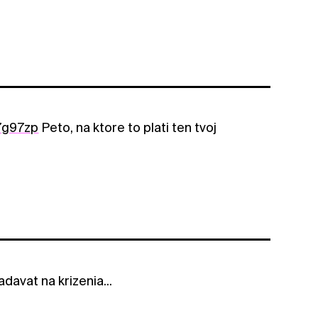
h7g97zp
Peto, na ktore to plati ten tvoj
adavat na krizenia...