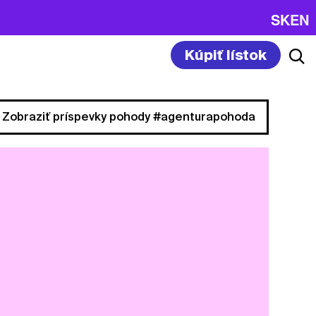
SK
EN
Kúpiť lístok
Zobraziť príspevky pohody #agenturapohoda