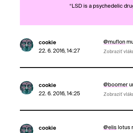
“LSD is a psychedelic dru
@muflon
muf
cookie
22. 6. 2016, 14:27
Zobraziť vlá
@boomer
ur
cookie
22. 6. 2016, 14:25
Zobraziť vlá
@elis
lotus
cookie