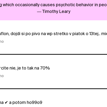
g which occasionally causes psychotic behavior in peop
― Timothy Leary
lon, dojdi si po pivo na wp stretko v piatok o 13tej.. 
kno
cite nie, je to tak na 70%
kno
 na ✔ a potom ho99o9