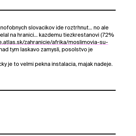
ofobnych slovacikov ide roztrhnut... no ale
ielal na hranici... kazdemu tiezkrestanovi (72%
ne.atlas.sk/zahranicie/afrika/moslimovia-su-
nad tym laskavo zamysli, posolstvo je
ky je to velmi pekna instalacia, majak nadeje.