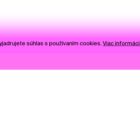
jadrujete súhlas s používaním cookies.
Viac informáci
Novinky
Darujte
Privacy Policy
NGO
Press
Ambass
Gastro
Visual S
Market zóna