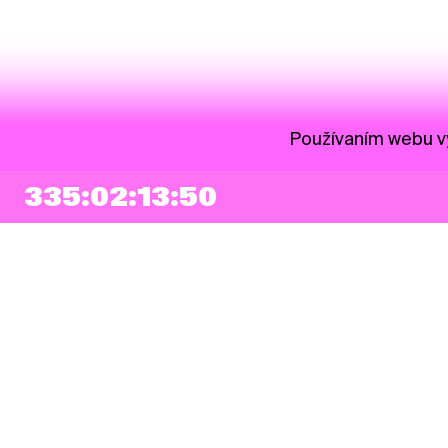
Používaním webu vy
335:02:13:49
NEWSLETTER
Prihlásiť sa
Súhlasím so zapísaním mojej e-mailovej adresy do Pohoda Newslettra a
využívaním na marketingové účely.