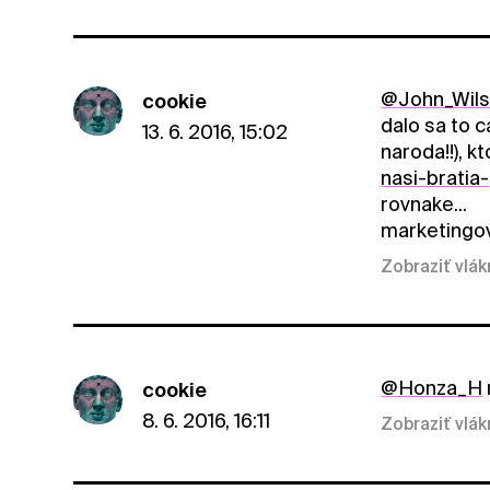
@John_Wil
cookie
dalo sa to c
13. 6. 2016, 15:02
naroda!!), k
nasi-bratia
rovnake...
marketingovo
Zobraziť vlá
@Honza_H
cookie
8. 6. 2016, 16:11
Zobraziť vlá