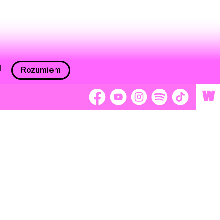
í
Rozumiem
W
 nám 2 %
Brigádnici
Dobrovoľníci
adors
Separátori
tage