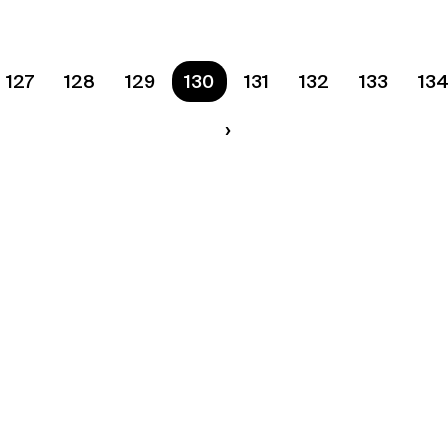
127
128
129
Ste na strane
130
131
132
133
13