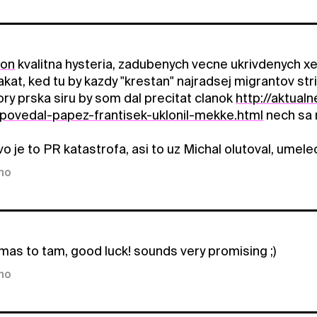
son
kvalitna hysteria, zadubenych vecne ukrivdenych xen
akat, ked tu by kazdy "krestan" najradsej migrantov str
tory prska siru by som dal precitat clanok
http://aktual
-povedal-papez-frantisek-uklonil-mekke.html
nech sa 
 je to PR katastrofa, asi to uz Michal olutoval, umelec
kno
mas to tam, good luck! sounds very promising ;)
kno