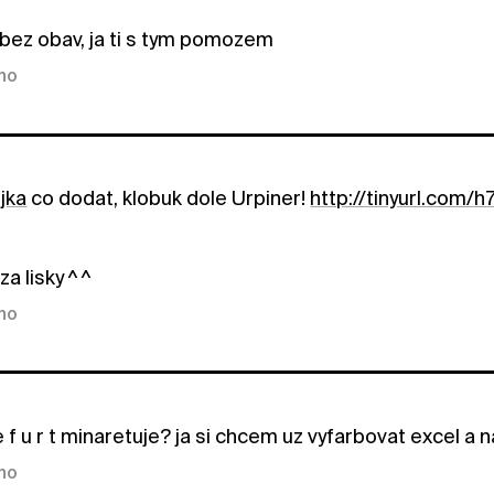
bez obav, ja ti s tym pomozem
kno
jka
co dodat, klobuk dole Urpiner!
http://tinyurl.com/
a lisky ^ ^
kno
t e f u r t minaretuje? ja si chcem uz vyfarbovat excel a n
kno