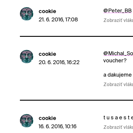
@Peter_BB
cookie
21. 6. 2016, 17:08
Zobraziť vlá
@Michal_So
cookie
voucher?
20. 6. 2016, 16:22
a dakujeme z
Zobraziť vlá
t u s a e s 
cookie
16. 6. 2016, 10:16
Zobraziť vlá